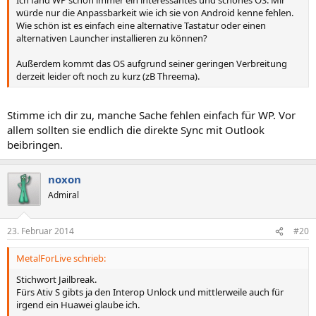
Ich fand WP schon immer ein interessantes und schönes OS. Mir
würde nur die Anpassbarkeit wie ich sie von Android kenne fehlen.
Wie schön ist es einfach eine alternative Tastatur oder einen
alternativen Launcher installieren zu können?
Außerdem kommt das OS aufgrund seiner geringen Verbreitung
derzeit leider oft noch zu kurz (zB Threema).
Stimme ich dir zu, manche Sache fehlen einfach für WP. Vor
allem sollten sie endlich die direkte Sync mit Outlook
beibringen.
noxon
Admiral
23. Februar 2014
#20
MetalForLive schrieb:
Stichwort Jailbreak.
Fürs Ativ S gibts ja den Interop Unlock und mittlerweile auch für
irgend ein Huawei glaube ich.