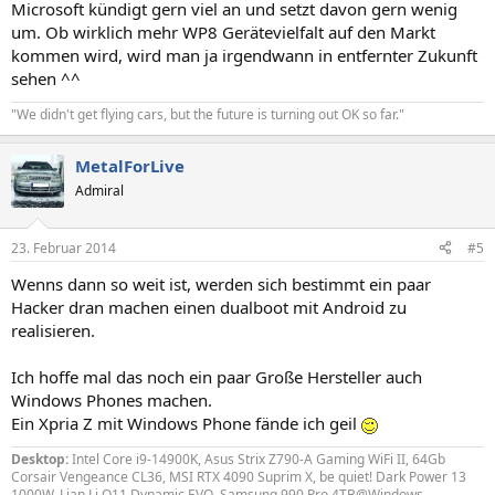
Microsoft kündigt gern viel an und setzt davon gern wenig
um. Ob wirklich mehr WP8 Gerätevielfalt auf den Markt
kommen wird, wird man ja irgendwann in entfernter Zukunft
sehen ^^
"We didn't get flying cars, but the future is turning out OK so far."
MetalForLive
Admiral
23. Februar 2014
#5
Wenns dann so weit ist, werden sich bestimmt ein paar
Hacker dran machen einen dualboot mit Android zu
realisieren.
Ich hoffe mal das noch ein paar Große Hersteller auch
Windows Phones machen.
Ein Xpria Z mit Windows Phone fände ich geil
Desktop:
Intel Core i9-14900K, Asus Strix Z790-A Gaming WiFi II, 64Gb
Corsair Vengeance CL36, MSI RTX 4090 Suprim X, be quiet! Dark Power 13
1000W, Lian Li O11 Dynamic EVO, Samsung 990 Pro 4TB@Windows