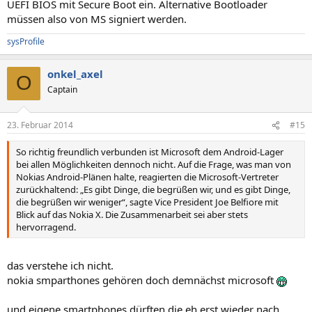
UEFI BIOS mit Secure Boot ein. Alternative Bootloader
müssen also von MS signiert werden.
sysProfile
onkel_axel
O
Captain
23. Februar 2014
#15
So richtig freundlich verbunden ist Microsoft dem Android-Lager
bei allen Möglichkeiten dennoch nicht. Auf die Frage, was man von
Nokias Android-Plänen halte, reagierten die Microsoft-Vertreter
zurückhaltend: „Es gibt Dinge, die begrüßen wir, und es gibt Dinge,
die begrüßen wir weniger“, sagte Vice President Joe Belfiore mit
Blick auf das Nokia X. Die Zusammenarbeit sei aber stets
hervorragend.
das verstehe ich nicht.
nokia smparthones gehören doch demnächst microsoft
und eigene smartphones dürften die eh erst wieder nach