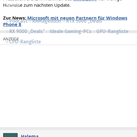
Hinweise zum nächsten Update.
Regeln
Zur News:
Microsoft mit neuen Partnern für Windows
Podcast
RAMageddon
RTX 5000 „Deals“
Phone 8
RX 9000 „Deals“
Ideale Gaming-PCs
GPU-Rangliste
CPU-Rangliste
Halema