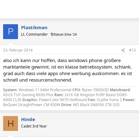
Plastikman
P
Lt. Commander
🎅Rätsel-Elite ’24
23. Februar 2014
#12
also ich kann nur hoffen, dass windows phone größere
marktanteile gewinnt. ist ein klasse betriebssystem. schlank.
grad auch dass viele apps ohne werbung auskommen. es ist
schnell und resourcenschonend.
System:
Windows 11 64bit Professional
CPU
: Ryzen 7800X3D
Mainboard:
ASUS TUF Gaming B650-Plus
Ram:
2x16 GB Kingston FURY Beast DDR5-
6000 CL30
Graphic
: PowerColor 9070 Hellhound
Fan
: Scythe Fuma 2
Power:
BeQuiet StraightPower CM 850W
Drive
: WD Black SN850X 2TB SSD
Hinde
H
Cadet 3rd Year