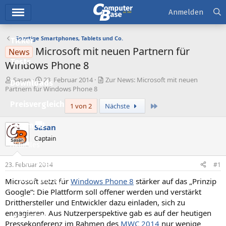
Hauptmenü
Anmelden
Sonstige Smartphones, Tablets und Co.
Ticker
Microsoft mit neuen Partnern für
News
Tests
Windows Phone 8
E
E
Sasan
23. Februar 2014
Zur News: Microsoft mit neuen
Downloads
r
r
Partnern für Windows Phone 8
s
s
Preisvergleich
Letzte
1 von 2
Nächste
t
t
e
e
l
l
Forum
Sasan
l
l
Captain
e
t
Aktuelles
r
a
m
Empfohlene Inhalte
23. Februar 2014
#1
Microsoft setzt für
Windows Phone 8
stärker auf das „Prinzip
Neue Beiträge
Google“: Die Plattform soll offener werden und verstärkt
Neueste Aktivitäten
Dritthersteller und Entwickler dazu einladen, sich zu
engagieren. Aus Nutzerperspektive gab es auf der heutigen
Leserartikel
Pressekonferenz im Rahmen des
MWC 2014
nur wenige