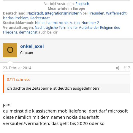
Vorbild Australien:
Englisch
Meanwhile in Europe
Deutschland:
Nazistadt
,
Integrationsministerin
bei
Freunden
,
Waffenrecht
ist das Problem
,
Rechtsstaat
Statistikklamauk:
Nichts hat mit nichts zu tun
,
Nummer 2
Veranstaltungen:
Nachträgliche
Termine
für Auftritte
der Religion des
Friedens
,
demnächst
auch bei dir
onkel_axel
O
Captain
23. Februar 2014
#17
0711 schrieb:
ich dachte die Zeitspanne ist deutlich ausgedehnter?!
jain.
du meinst die klassischem mobiltelefone. dort darf microsoft
diese nämlich mit dem namen nokia dauerhaft
verkaufen/vermarkten. das geht bis 2020 oder so