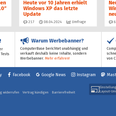
ien
Heute vor 10 Jahren erhielt
Ne
.0“
Windows XP das letzte
Wi
Update
ne
Kommentare
217
08.04.2024
Umfrage
6
Warum Werbebanner?
!
ComputerBase berichtet unabhängig und
Compu
er
verkauft deshalb keine Inhalte, sondern
schne
 Tests
Werbebanner.
Mehr erfahren!
von 
y
Facebook
Google News
Instagram
Mas
Einstellun
Layout-Um
ag widerrufen
Vertrag kündigen
Barrierefreiheit