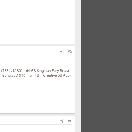
#5
(7E84v1A30) | 64 GB Kingston Fury Beast
msung SSD 990 Pro 4TB | Creative SB AE5-
#6