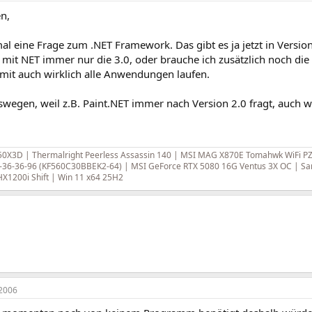
n,
al eine Frage zum .NET Framework. Das gibt es ja jetzt in Version
it NET immer nur die 3.0, oder brauche ich zusätzlich noch die 
mit auch wirklich alle Anwendungen laufen.
swegen, weil z.B. Paint.NET immer nach Version 2.0 fragt, auch we
0X3D | Thermalright Peerless Assassin 140 | MSI MAG X870E Tomahwk WiFi PZ 
-36-36-96 (KF560C30BBEK2-64) | MSI GeForce RTX 5080 16G Ventus 3X OC | Sa
 HX1200i Shift | Win 11 x64 25H2
2006