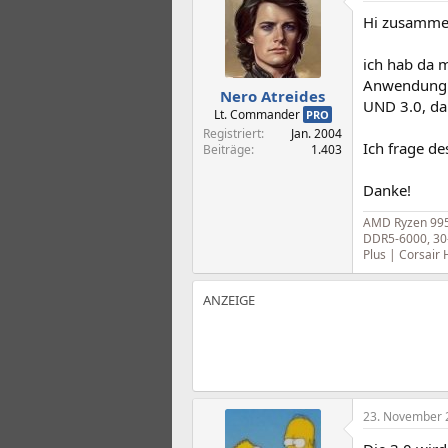
t
t
Hi zusamme
e
e
l
l
l
l
ich hab da m
e
t
Anwendung m
Nero Atreides
r
a
UND 3.0, da
m
Lt. Commander
PRO
Registriert
Jan. 2004
Ich frage de
Beiträge
1.403
Danke!
AMD Ryzen 995
DDR5-6000, 30
Plus | Corsair
23. November 