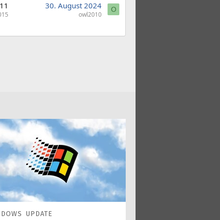
11
30. August 2024
O
015
owl2010
NDOWS UPDATE