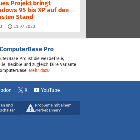
ues Projekt bringt
ndows 95 bis XP auf den
usten Stand
Kommentare
3
11.07.2023
ComputerBase Pro
terBase Pro ist die werbefreie,
lle, flexible und zugleich faire Variante
ComputerBase.
Mehr dazu!
todon
X
YouTube
gen und
Probleme mit einem
schalter
Werbebanner?