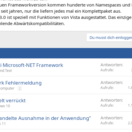
euen Frameworkversion kommen hunderte von Namespaces und B
 seit jahren, nur die liefern jedes mal ein Komplettpaket aus.
3.0 ist speziell mit Funktionen von Vista ausgestattet. Das einzig
ehlende Abwärtskompatibilitäten.
Du musst dich einloggen
ei Microsoft-NET Framework
Antworten
Aufrufe
und Text
rk Fehlermeldung
Antworten
Aufrufe
1.
Computer
2
lt verrückt
Antworten
Aufrufe
1.
ows 10
andelte Ausnahme in der Anwendung"
Antworten
Aufrufe
2.
 11