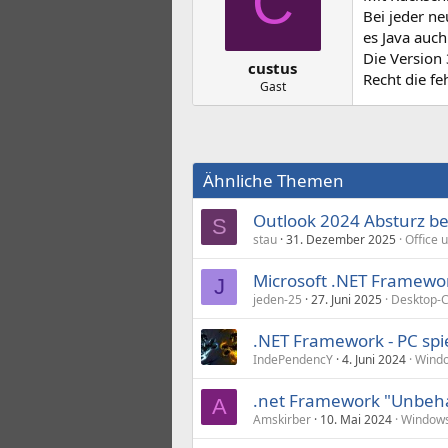
C
Bei jeder n
es Java auch
Die Version 
custus
Recht die f
Gast
Ähnliche Themen
Outlook 2024 Absturz b
S
stau
31. Dezember 2025
Office 
Microsoft .NET Framewo
J
jeden-25
27. Juni 2025
Desktop-
.NET Framework - PC spie
IndePendencY
4. Juni 2024
Wind
.net Framework "Unbeh
A
Amskirber
10. Mai 2024
Windows