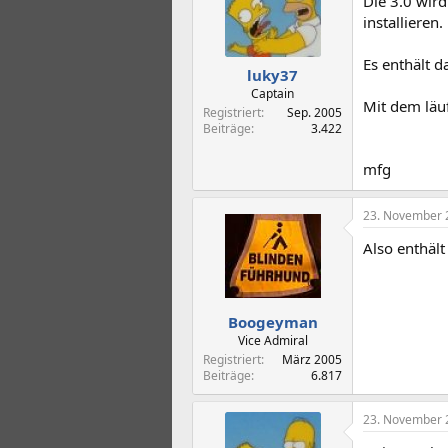
Die 3.0 wir
installieren.
Es enthält 
luky37
Captain
Mit dem läuf
Registriert
Sep. 2005
Beiträge
3.422
mfg
23. November 
Also enthält
Boogeyman
Vice Admiral
Registriert
März 2005
Beiträge
6.817
23. November 