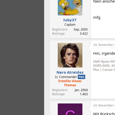
Nein anschei
mfg
luky37
Captain
Registriert
Sep. 2005
Beiträge
3.422
24. November 
Hm, irgendwi
AMD Ryzen 995
DDR5-6000, 30
Plus | Corsair
Nero Atreides
Lt. Commander
PRO
Ersteller dieses
Themas
Registriert
Jan. 2004
Beiträge
1.403
24. November 
Mit Rückschr