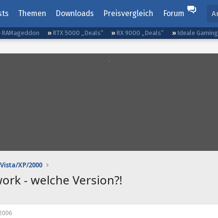
sts
Themen
Downloads
Preisvergleich
Forum
A
RAMageddon
RTX 5000 „Deals“
RX 9000 „Deals“
Ideale Gamin
Vista/XP/2000
ork - welche Version?!
2006