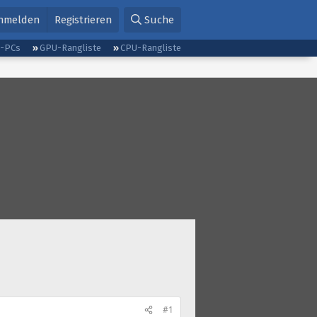
nmelden
Registrieren
Suche
g-PCs
GPU-Rangliste
CPU-Rangliste
#1