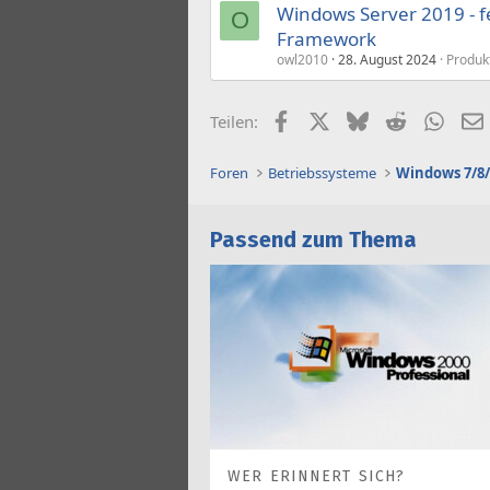
Windows Server 2019 - 
O
Framework
owl2010
28. August 2024
Produkt
Facebook
X (Twitter)
Bluesky
Reddit
What
Teilen:
Foren
Betriebssysteme
Windows 7/8/
Passend zum Thema
WER ERINNERT SICH?