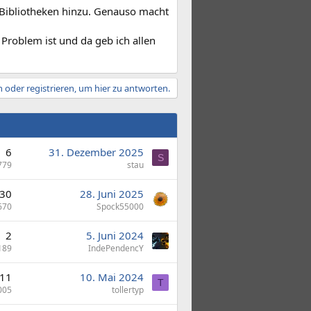
ibliotheken hinzu. Genauso macht
e Problem ist und da geb ich allen
 oder registrieren, um hier zu antworten.
6
31. Dezember 2025
S
779
stau
30
28. Juni 2025
670
Spock55000
2
5. Juni 2024
189
IndePendencY
11
10. Mai 2024
T
005
tollertyp