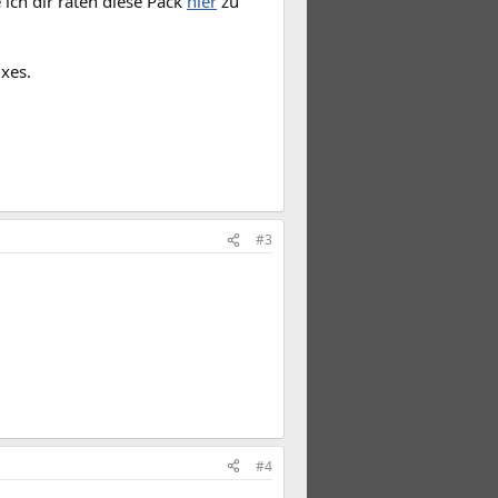
ch dir raten diese Pack
hier
zu
xes.
#3
#4