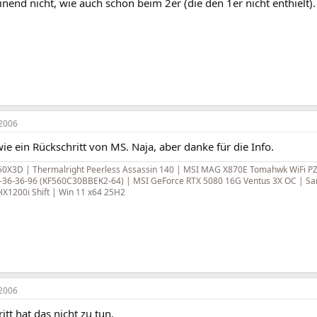
nend nicht, wie auch schon beim 2er (die den 1er nicht enthielt).
2006
e ein Rückschritt von MS. Naja, aber danke für die Info.
0X3D | Thermalright Peerless Assassin 140 | MSI MAG X870E Tomahwk WiFi PZ 
-36-36-96 (KF560C30BBEK2-64) | MSI GeForce RTX 5080 16G Ventus 3X OC | Sa
 HX1200i Shift | Win 11 x64 25H2
2006
itt hat das nicht zu tun.