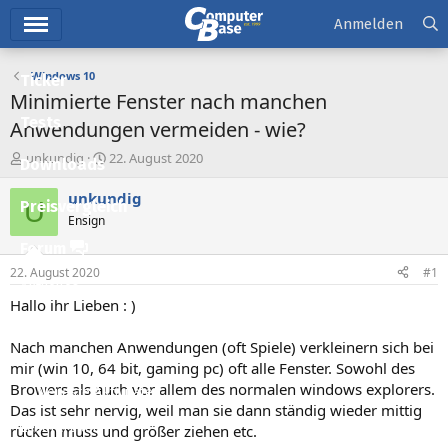
Hauptmenü
Anmelden
Windows 10
Ticker
Minimierte Fenster nach manchen
Tests
Anwendungen vermeiden - wie?
E
E
unkundig
22. August 2020
Downloads
r
r
s
s
unkundig
U
Preisvergleich
t
t
Ensign
e
e
l
l
Forum
l
l
22. August 2020
#1
e
t
Aktuelles
r
a
Hallo ihr Lieben : )
m
Empfohlene Inhalte
Nach manchen Anwendungen (oft Spiele) verkleinern sich bei
Neue Beiträge
mir (win 10, 64 bit, gaming pc) oft alle Fenster. Sowohl des
Browers als auch vor allem des normalen windows explorers.
Neueste Aktivitäten
Das ist sehr nervig, weil man sie dann ständig wieder mittig
Leserartikel
rücken muss und größer ziehen etc.