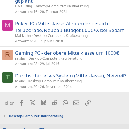
geplant
DMsRising
Desktop-Computer: Kaufberatung
Antworten
16
20. Februar 2024
Poker-PC/Mittelklasse-Allrounder gesucht-
M
Teilupgrade/Neubau-Budget 600€+X bei Bedarf
Mahlzahn
Desktop-Computer: Kaufberatung
Antworten
20
7. Januar 2018
Gaming PC - der obere Mittelklasse um 1000€
R
raislay
Desktop-Computer: Kaufberatung
Antworten
28
29. Juli 2016
Durchsicht: leises System (Mittelklasse), Netzteil?
T
te one
Desktop-Computer: Kaufberatung
Antworten
20
26. November 2014
Facebook
X (Twitter)
Bluesky
Reddit
WhatsApp
E-Mail
Link
Teilen:
Desktop-Computer: Kaufberatung