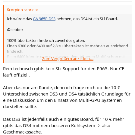
$corpion schrieb:
Ich würde das
GA 965P DS3
nehmen, das DS4 ist ein SLI Board.
@sebbek
100% übertakten finde ich zuviel des guten.
Einen 6300 oder 6400 auf 2,8 zu übertakten ist mehr als ausreichend
finde ich.
Beim 6400 könnte man das (wegen dem höheren Multi) schon mit
Zum Vergrößern anklicken....
einem halbwegs guten DDR2-667 machen.
Rein technisch gibts kein SLi Support für den P965. Nur CF
läuft offiziell.
Aber das nur am Rande, denn ich frage mich ob die 10 €
Unterschied zwischen DS3 und DS4 tatsächlich Grundlage für
eine Diskussion um den Einsatz von Multi-GPU Systemen
darstellen sollte.
Das DS3 ist jedenfalls auch ein gutes Board, für 10 € mehr
gibts das DS4 mit nem besseren Kühlsystem -> also
Geschmackssache.