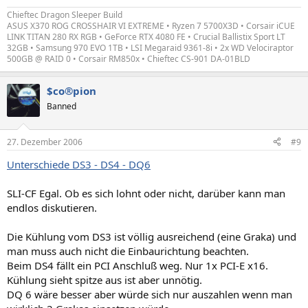
Chieftec Dragon Sleeper Build
ASUS X370 ROG CROSSHAIR VI EXTREME • Ryzen 7 5700X3D • Corsair iCUE
LINK TITAN 280 RX RGB • GeForce RTX 4080 FE • Crucial Ballistix Sport LT
32GB • Samsung 970 EVO 1TB • LSI Megaraid 9361-8i • 2x WD Velociraptor
500GB @ RAID 0 • Corsair RM850x • Chieftec CS-901 DA-01BLD
$co®pion
Banned
27. Dezember 2006
#9
Unterschiede DS3 - DS4 - DQ6
SLI-CF Egal. Ob es sich lohnt oder nicht, darüber kann man
endlos diskutieren.
Die Kühlung vom DS3 ist völlig ausreichend (eine Graka) und
man muss auch nicht die Einbaurichtung beachten.
Beim DS4 fällt ein PCI Anschluß weg. Nur 1x PCI-E x16.
Kühlung sieht spitze aus ist aber unnötig.
DQ 6 wäre besser aber würde sich nur auszahlen wenn man