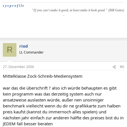
s y s p r o f i l e
"If you can't make it good, at least make it look good." (Bill Gates)
.
riod
R
Lt. Commander
27. Dezember 2006
#6
Mittelklasse Zock-Schreib-Mediensystem
war das die überschrift ? also ich würde behaupten es gibt
kein programm was das derzeitig system auch nur
ansatzweise auslasten würde, außer nen unsinniger
benchmark vielleicht wenn du dir ne grafikkarte zum halben
preis kaufst (kannst du immernoch alles spielen) und
nächsten jahr einfach zur anderen hälfte des preises bist du in
JEDEM fall besser beraten