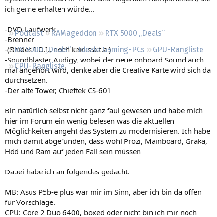
Regeln
ich gerne erhalten würde...
-DVD-Laufwerk
Podcast
RAMageddon
RTX 5000 „Deals“
-Brenner
-(Beides I.D.I., noch kein s.a.t.a.)
RX 9000 „Deals“
Ideale Gaming-PCs
GPU-Rangliste
-Soundblaster Audigy, wobei der neue onboard Sound auch
CPU-Rangliste
mal angehört wird, denke aber die Creative Karte wird sich da
durchsetzen.
-Der alte Tower, Chieftek CS-601
Bin natürlich selbst nicht ganz faul gewesen und habe mich
hier im Forum ein wenig belesen was die aktuellen
Möglichkeiten angeht das System zu modernisieren. Ich habe
mich damit abgefunden, dass wohl Prozi, Mainboard, Graka,
Hdd und Ram auf jeden Fall sein müssen
Dabei habe ich an folgendes gedacht:
MB: Asus P5b-e plus war mir im Sinn, aber ich bin da offen
für Vorschläge.
CPU: Core 2 Duo 6400, boxed oder nicht bin ich mir noch