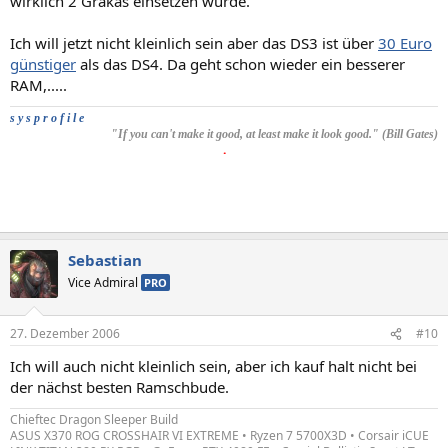
wirklich 2 Grakas einsetzen würde.
Ich will jetzt nicht kleinlich sein aber das DS3 ist über
30 Euro
günstiger
als das DS4. Da geht schon wieder ein besserer
RAM,.....
s y s p r o f i l e
"If you can't make it good, at least make it look good." (Bill Gates)
.
Sebastian
Vice Admiral
PRO
27. Dezember 2006
#10
Ich will auch nicht kleinlich sein, aber ich kauf halt nicht bei
der nächst besten Ramschbude.
Chieftec Dragon Sleeper Build
ASUS X370 ROG CROSSHAIR VI EXTREME • Ryzen 7 5700X3D • Corsair iCUE