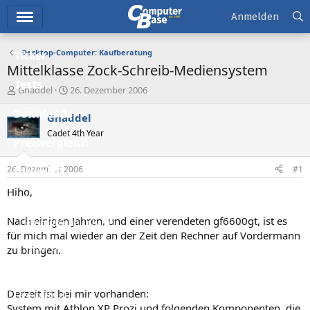
Hauptmenü
Anmelden
Desktop-Computer: Kaufberatung
Ticker
Mittelklasse Zock-Schreib-Mediensystem
Tests
E
E
Gnaddel
26. Dezember 2006
r
r
Downloads
s
s
Gnaddel
t
t
Cadet 4th Year
e
e
Preisvergleich
l
l
l
l
26. Dezember 2006
#1
Forum
e
t
r
a
Hiho,
Aktuelles
m
Nach einigen Jahren, und einer verendeten gf6600gt, ist es
Empfohlene Inhalte
für mich mal wieder an der Zeit den Rechner auf Vordermann
Neue Beiträge
zu bringen.
Neueste Aktivitäten
Derzeit ist bei mir vorhanden:
Leserartikel
System mit Athlon XP Prozi und folgenden Komponenten, die