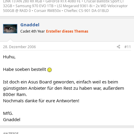
LINK TITAN 280 RX RGB • GeForce RTX 4080 FE • Crucial Ballistix Sport LT
32GB • Samsung 970 EVO 1TB • LSI Megaraid 9361-8i • 2x WD Velociraptor
500GB @ RAID 0 • Corsair RM850x • Chieftec CS-901 DA-01BLD
Gnaddel
Cadet 4th Year
Ersteller dieses Themas
28. Dezember 2006
#11
Huhu,
Habe soeben bestellt
Ist doch ein Asus Board geworden, einfach weil es beim
günstigsten Anbieter für den Rest zu haben war, außerdem
800er Ram.
Nochmals danke für eure Antworten!
MfG.
Gnaddel