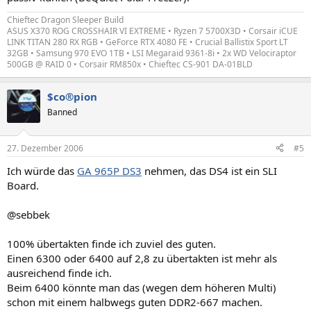
Chieftec Dragon Sleeper Build
ASUS X370 ROG CROSSHAIR VI EXTREME • Ryzen 7 5700X3D • Corsair iCUE
LINK TITAN 280 RX RGB • GeForce RTX 4080 FE • Crucial Ballistix Sport LT
32GB • Samsung 970 EVO 1TB • LSI Megaraid 9361-8i • 2x WD Velociraptor
500GB @ RAID 0 • Corsair RM850x • Chieftec CS-901 DA-01BLD
$co®pion
Banned
27. Dezember 2006
#5
Ich würde das
GA 965P DS3
nehmen, das DS4 ist ein SLI
Board.
@sebbek
100% übertakten finde ich zuviel des guten.
Einen 6300 oder 6400 auf 2,8 zu übertakten ist mehr als
ausreichend finde ich.
Beim 6400 könnte man das (wegen dem höheren Multi)
schon mit einem halbwegs guten DDR2-667 machen.