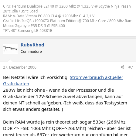
CPU: Pentium Dualcore E2140 @ 3200 Mhz @ 1,325 V @ Scythe Ninja Passiv
28°c Idle / 35°c Load
RAM: A-Data Vitesta PC 800 CL4 @ 1200Mhz CL4 2,1 V
Grafik: His IceQ3 x1900XTX Platinum Edition @ 700 Mhz Core / 800 Mhz Ram
Mobo: Gigabyte P35 DS-3 @ FSB 400
TFT: 40" Samsung LE-40S81B
RubyRhod
Commodore
27. Dezember 2006
#7
Bei Netzteil wäre ich vorsichtig:
Stromverbrauch aktueller
Grafikkarten
280W ist nicht ohne - wenn da der Prozessor und die
Grafikkarte der 12V-Schiene zuviel abverlangen, kann auf
deinen NT schnell aufgeben. (Ich weiß, dass das Testsystem
sich etwas anders gestaltet..)
Beim RAM würde ja rein theoretisch sogar 533er (266Mhz,
DDR <> FSB: 1066Mhz QDR-->266Mhz) reichen - aber der ist
meist teurer als 667er, der wiederum nur gerinfügig billiger