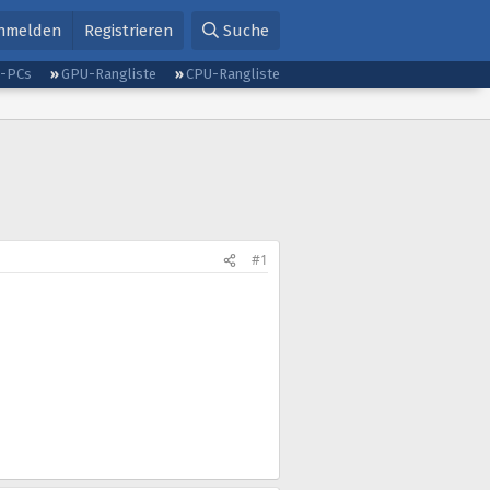
nmelden
Registrieren
Suche
g-PCs
GPU-Rangliste
CPU-Rangliste
#1