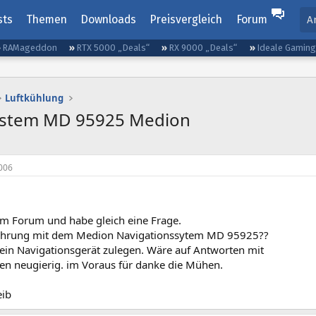
sts
Themen
Downloads
Preisvergleich
Forum
A
RAMageddon
RTX 5000 „Deals“
RX 9000 „Deals“
Ideale Gamin
Luftkühlung
system MD 95925 Medion
006
 im Forum und habe gleich eine Frage.
fahrung mit dem Medion Navigationssytem MD 95925??
ein Navigationsgerät zulegen. Wäre auf Antworten mit
n neugierig. im Voraus für danke die Mühen.
eib