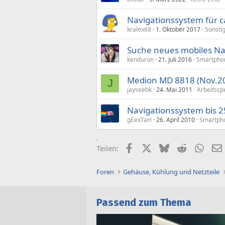
Navigationssystem für c
kralex68
1. Oktober 2017
Sonsti
Suche neues mobiles Na
kenduron
21. Juli 2016
Smartphon
Medion MD 8818 (Nov.20
J
jayseebk
24. Mai 2011
Arbeitssp
Navigationssystem bis 
gEexTaH
26. April 2010
Smartpho
Facebook
X (Twitter)
Bluesky
Reddit
What
Teilen:
Foren
Gehäuse, Kühlung und Netzteile
Passend zum Thema