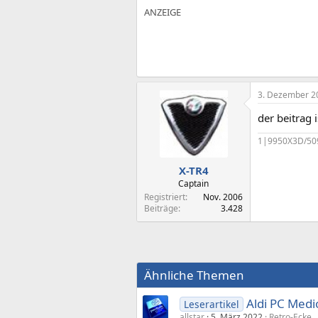
3. Dezember 2
der beitrag i
1|9950X3D/50
X-TR4
Captain
Registriert
Nov. 2006
Beiträge
3.428
Ähnliche Themen
Aldi PC Med
Leserartikel
allstar
5. März 2022
Retro-Ecke