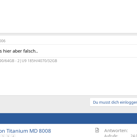
006
s hier aber falsch..
90/64GB - 2|U9 185H/4070/32GB
Du musst dich einloggen
A
ion Titanium MD 8008
Antworten
r
Aufrufe
24.
2
3
4