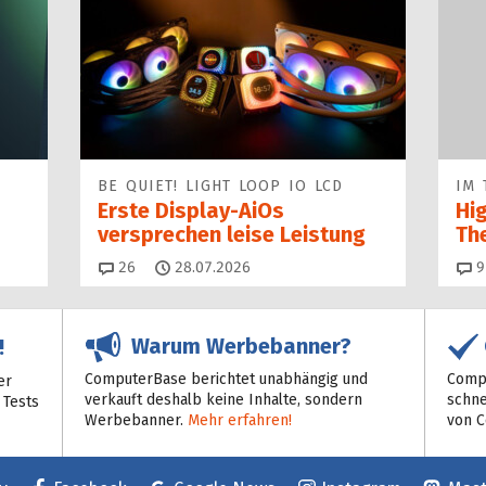
BE QUIET! LIGHT LOOP IO LCD
IM 
Erste Display-AiOs
Hi
versprechen leise Leistung
Th
Kommentare
26
28.07.2026
9
Warum Werbebanner?
!
ComputerBase berichtet unabhängig und
Compu
er
verkauft deshalb keine Inhalte, sondern
schne
 Tests
Werbebanner.
Mehr erfahren!
von 