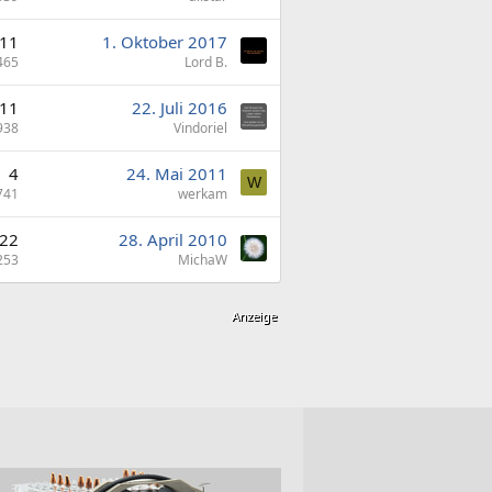
11
1. Oktober 2017
465
Lord B.
11
22. Juli 2016
938
Vindoriel
4
24. Mai 2011
W
741
werkam
22
28. April 2010
253
MichaW