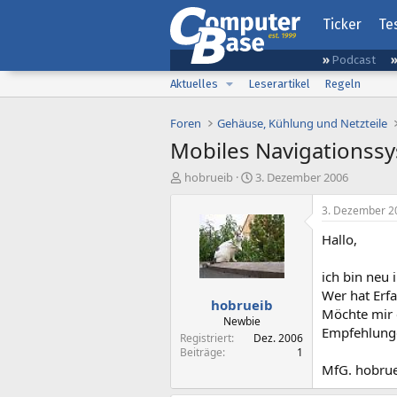
Ticker
Te
Podcast
Aktuelles
Leserartikel
Regeln
Foren
Gehäuse, Kühlung und Netzteile
Mobiles Navigations
E
E
hobrueib
3. Dezember 2006
r
r
s
s
3. Dezember 2
t
t
Hallo,
e
e
l
l
l
l
ich bin neu
e
t
Wer hat Er
hobrueib
r
a
Möchte mir 
m
Newbie
Empfehlunge
Registriert
Dez. 2006
Beiträge
1
MfG. hobru