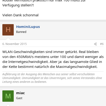
Verfügung stellen?!
Vielen Dank schonmal
HominiLupus
H
Banned
6. November 2015
#6
WLAN Geschwindigkeiten sind immer getürkt. Real bleiben
von den 450Mbit/s meistens unter 100 und damit weniger als
die Internetgeschwindigkeit. Aber ja: das langsamste Glied in
der Kette bestimmt natürlich die Maximalgeschwindigkeit.
Aufklärung ist der Ausgang des Menschen aus seiner selbst verschuldeten
Unmündigkeit. Unmündigkeit ist das Unvermögen, sich seines Verstandes ohne
Leitung eines anderen zu bedienen.
miac
M
Gast