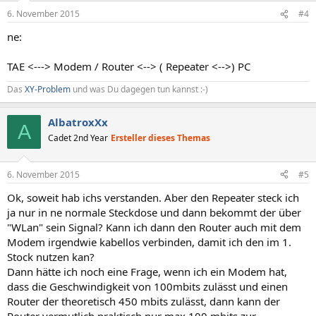
6. November 2015
#4
ne:
TAE <---> Modem / Router <--> ( Repeater <-->) PC
Das
XY-Problem
und was Du dagegen tun kannst :-)
AlbatroxXx
A
Cadet 2nd Year
Ersteller dieses Themas
6. November 2015
#5
Ok, soweit hab ichs verstanden. Aber den Repeater steck ich
ja nur in ne normale Steckdose und dann bekommt der über
"WLan" sein Signal? Kann ich dann den Router auch mit dem
Modem irgendwie kabellos verbinden, damit ich den im 1.
Stock nutzen kan?
Dann hätte ich noch eine Frage, wenn ich ein Modem hat,
dass die Geschwindigkeit von 100mbits zulässt und einen
Router der theoretisch 450 mbits zulässt, dann kann der
Router vermutlich praktisch nur max 100 mbits zur