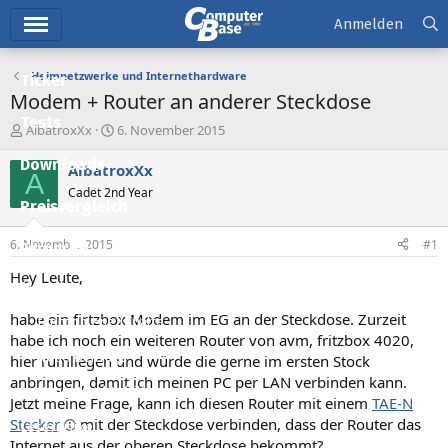
Hauptmenü
Anmelden
Heimnetzwerke und Internethardware
Ticker
Modem + Router an anderer Steckdose
Tests
E
E
AlbatroxXx
6. November 2015
r
r
Downloads
s
s
AlbatroxXx
A
t
t
Cadet 2nd Year
e
e
Preisvergleich
l
l
l
l
6. November 2015
#1
Forum
e
t
r
a
Hey Leute,
Aktuelles
m
habe ein firtzbox Modem im EG an der Steckdose. Zurzeit
Empfohlene Inhalte
habe ich noch ein weiteren Router von avm, fritzbox 4020,
Neue Beiträge
hier rumliegen und würde die gerne im ersten Stock
anbringen, damit ich meinen PC per LAN verbinden kann.
Neueste Aktivitäten
Jetzt meine Frage, kann ich diesen Router mit einem
TAE-N
Stecker
mit der Steckdose verbinden, dass der Router das
Leserartikel
Internet aus der oberen Steckdose bekommt?