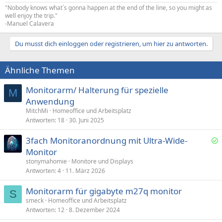
"Nobody knows what´s gonna happen at the end of the line, so you might as
well enjoy the trip."
-Manuel Calavera
Du musst dich einloggen oder registrieren, um hier zu antworten.
Ähnliche Themen
Monitorarm/ Halterung für spezielle
M
Anwendung
MitchMi
Homeoffice und Arbeitsplatz
Antworten
18
30. Juni 2025
3fach Monitoranordnung mit Ultra-Wide-
e
Monitor
l
stonymahomie
Monitore und Displays
ö
Antworten
4
11. März 2026
s
Monitorarm für gigabyte m27q monitor
t
S
smeck
Homeoffice und Arbeitsplatz
Antworten
12
8. Dezember 2024