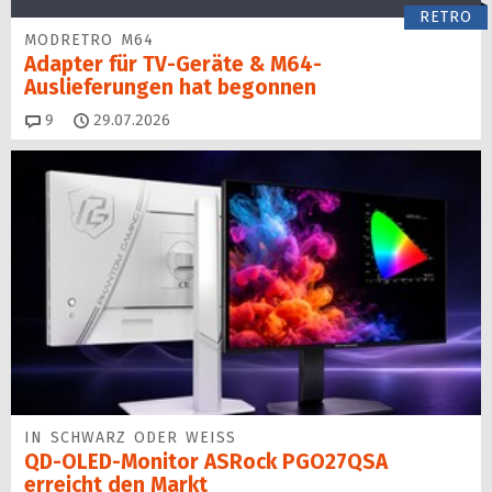
RETRO
MODRETRO M64
Adapter für TV-Geräte & M64-
Auslieferungen hat begon­nen
Kommentare
9
29.07.2026
IN SCHWARZ ODER WEISS
QD-OLED-Monitor ASRock PGO27QSA
erreicht den Markt