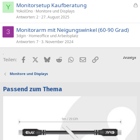
Monitorsetup Kaufberatung
Y
e
YokoIOno
Monitore und Displays
Antworten
2
27. August 2025
s
p
Monitorarm mit Neigungswinkel (60-90 Grad)
e
3
3dgin
Homeoffice und Arbeitsplatz
r
Antworten
7
3. November 2024
r
t
Facebook
X (Twitter)
Bluesky
Reddit
WhatsApp
E-Mail
Link
Teilen:
Monitore und Displays
Passend zum Thema