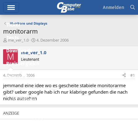
Hauptmenü
Anmelden
Monitore und Displays
Ticker
monitorarm
Tests
E
E
me_ver_1.0
4. Dezember 2006
r
r
Downloads
s
s
me_ver_1.0
M
t
t
Lieutenant
e
e
Preisvergleich
l
l
l
l
4. Dezember 2006
#1
Forum
e
t
r
a
jemmand eine idee wo es gescheite stabiele monitorarme
Aktuelles
m
gibt? ueber google hab ich nur klabrige gefunden die nach
nichts aussehen
Empfohlene Inhalte
Neue Beiträge
Neueste Aktivitäten
Leserartikel