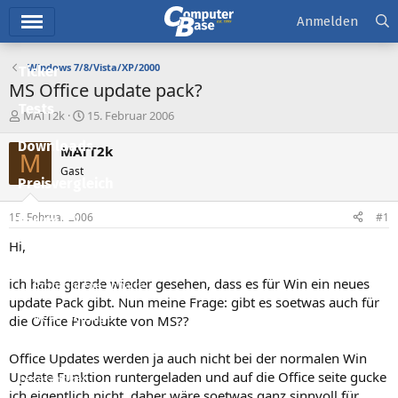
Hauptmenü
Anmelden
Windows 7/8/Vista/XP/2000
Ticker
MS Office update pack?
Tests
E
E
MATT2k
15. Februar 2006
r
r
Downloads
s
s
MATT2k
M
t
t
Gast
e
e
Preisvergleich
l
l
l
l
15. Februar 2006
#1
Forum
e
t
r
a
Hi,
Aktuelles
m
ich habe gerade wieder gesehen, dass es für Win ein neues
Empfohlene Inhalte
update Pack gibt. Nun meine Frage: gibt es soetwas auch für
Neue Beiträge
die Office Produkte von MS??
Neueste Aktivitäten
Office Updates werden ja auch nicht bei der normalen Win
Update Funktion runtergeladen und auf die Office seite gucke
Leserartikel
ich eigentlich nicht, daher wäre soetwas ganz sinnvoll für