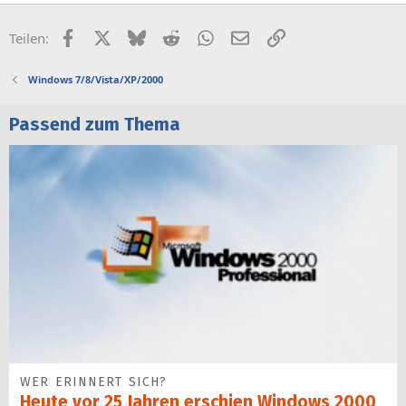
e
r
Facebook
X (Twitter)
Bluesky
Reddit
WhatsApp
E-Mail
Link
Teilen:
r
t
Windows 7/8/Vista/XP/2000
Passend zum Thema
WER ERINNERT SICH?
Heute vor 25 Jahren erschien Windows 2000