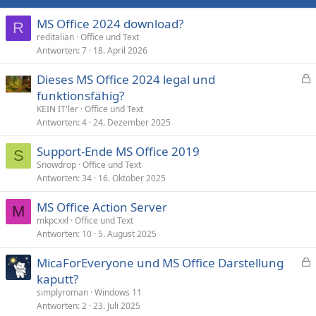
MS Office 2024 download?
R
reditalian
Office und Text
Antworten
7
18. April 2026
Dieses MS Office 2024 legal und
e
funktionsfähig?
s
KEIN IT'ler
Office und Text
p
Antworten
4
24. Dezember 2025
e
Support-Ende MS Office 2019
r
S
Snowdrop
Office und Text
r
Antworten
34
16. Oktober 2025
t
MS Office Action Server
M
mkpcxxl
Office und Text
Antworten
10
5. August 2025
MicaForEveryone und MS Office Darstellung
e
kaputt?
s
simplyroman
Windows 11
p
Antworten
2
23. Juli 2025