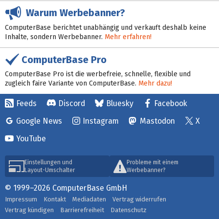
Warum Werbebanner?
ComputerBase berichtet unabhängig und verkauft deshalb keine
Inhalte, sondern Werbebanner.
Mehr erfahren!
ComputerBase Pro
ComputerBase Pro ist die werbefreie, schnelle, flexible und
zugleich faire Variante von ComputerBase.
Mehr dazu!
Feeds
Discord
Bluesky
Facebook
Google News
Instagram
Mastodon
X
YouTube
Einstellungen und
Probleme mit einem
Layout-Umschalter
Werbebanner?
© 1999–2026 ComputerBase GmbH
Impressum
Kontakt
Mediadaten
Vertrag widerrufen
Vertrag kündigen
Barrierefreiheit
Datenschutz