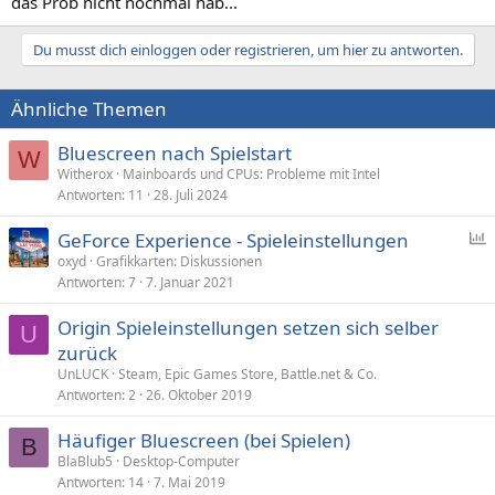
das Prob nicht nochmal hab...
Du musst dich einloggen oder registrieren, um hier zu antworten.
Ähnliche Themen
Bluescreen nach Spielstart
W
Witherox
Mainboards und CPUs: Probleme mit Intel
Antworten
11
28. Juli 2024
GeForce Experience - Spieleinstellungen
oxyd
Grafikkarten: Diskussionen
Antworten
7
7. Januar 2021
f
r
Origin Spieleinstellungen setzen sich selber
a
U
zurück
g
UnLUCK
Steam, Epic Games Store, Battle.net & Co.
e
Antworten
2
26. Oktober 2019
Häufiger Bluescreen (bei Spielen)
B
BlaBlub5
Desktop-Computer
Antworten
14
7. Mai 2019