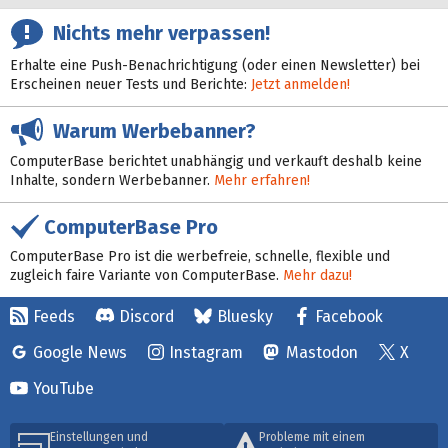
Nichts mehr verpassen!
Erhalte eine Push-Benachrichtigung (oder einen Newsletter) bei
Erscheinen neuer Tests und Berichte:
Jetzt anmelden!
Warum Werbebanner?
ComputerBase berichtet unabhängig und verkauft deshalb keine
Inhalte, sondern Werbebanner.
Mehr erfahren!
ComputerBase Pro
ComputerBase Pro ist die werbefreie, schnelle, flexible und
zugleich faire Variante von ComputerBase.
Mehr dazu!
Feeds
Discord
Bluesky
Facebook
Google News
Instagram
Mastodon
X
YouTube
Einstellungen und
Probleme mit einem