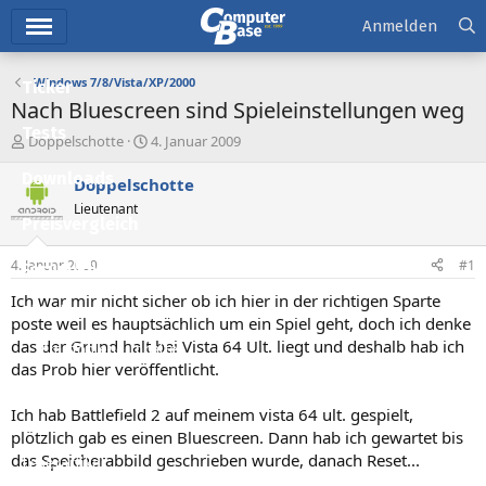
Hauptmenü
Anmelden
Windows 7/8/Vista/XP/2000
Ticker
Nach Bluescreen sind Spieleinstellungen weg
Tests
E
E
Doppelschotte
4. Januar 2009
r
r
Downloads
s
s
Doppelschotte
t
t
Lieutenant
e
e
Preisvergleich
l
l
l
l
4. Januar 2009
#1
Forum
e
t
r
a
Ich war mir nicht sicher ob ich hier in der richtigen Sparte
Aktuelles
m
poste weil es hauptsächlich um ein Spiel geht, doch ich denke
das der Grund halt bei Vista 64 Ult. liegt und deshalb hab ich
Empfohlene Inhalte
das Prob hier veröffentlicht.
Neue Beiträge
Ich hab Battlefield 2 auf meinem vista 64 ult. gespielt,
Neueste Aktivitäten
plötzlich gab es einen Bluescreen. Dann hab ich gewartet bis
das Speicherabbild geschrieben wurde, danach Reset...
Leserartikel