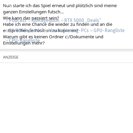
Regeln
Nun starte ich das Spiel erneut und plötzlich sind meine
ganzen Einstellungen futsch...
Wie kann das passiert sein?
Podcast
RAMageddon
RTX 5000 „Deals“
Habe ich eine Chance die wieder zu finden und an die
entsprechende Position zu kopieren?
RX 9000 „Deals“
Ideale Gaming-PCs
GPU-Rangliste
Warum gibt es keinen Ordner c:/Dokumente und
CPU-Rangliste
Einstellungen mehr?