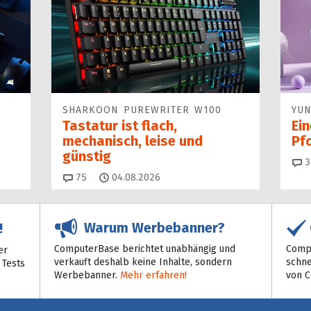
SHARKOON PUREWRITER W100
YUN
Tastatur ist flach,
Ei
mechanisch, leise und
Pf
günstig
3
Kommentare
75
04.08.2026
Warum Werbebanner?
!
ComputerBase berichtet unabhängig und
Compu
er
verkauft deshalb keine Inhalte, sondern
schne
 Tests
Werbebanner.
Mehr erfahren!
von 