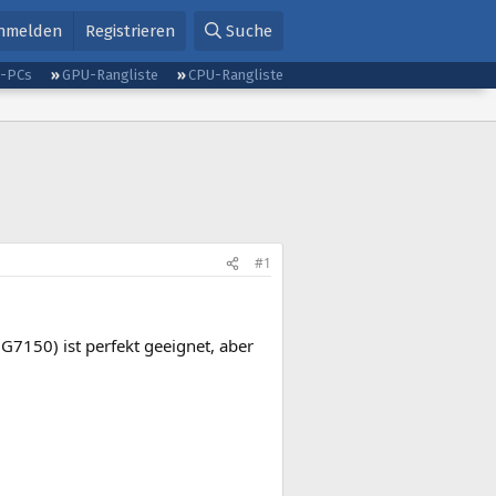
nmelden
Registrieren
Suche
g-PCs
GPU-Rangliste
CPU-Rangliste
#1
G7150) ist perfekt geeignet, aber