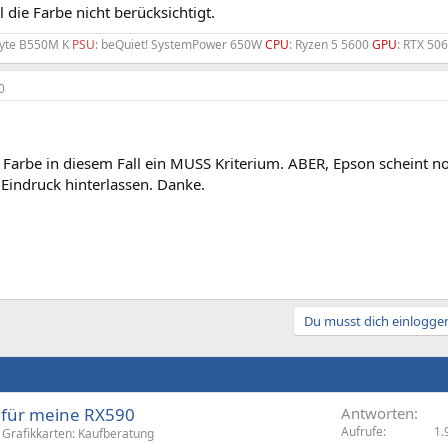
 die Farbe nicht berücksichtigt.
byte B550M K
PSU
: beQuiet! SystemPower 650W
CPU
: Ryzen 5 5600
GPU
: RTX 50
0
ie Farbe in diesem Fall ein MUSS Kriterium. ABER, Epson scheint 
Eindruck hinterlassen. Danke.
Du musst dich einloggen
 für meine RX590
Antworten
Aufrufe
1.
Grafikkarten: Kaufberatung