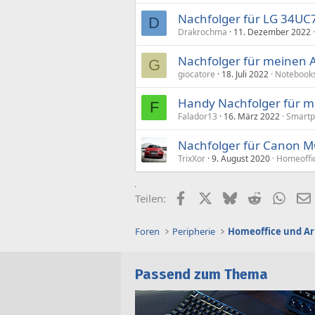
Nachfolger für LG 34UC
D
Drakrochma
11. Dezember 2022
Nachfolger für meinen A
G
giocatore
18. Juli 2022
Notebooks
Handy Nachfolger für m
F
Falador13
16. März 2022
Smartp
Nachfolger für Canon 
TrixXor
9. August 2020
Homeoffic
Facebook
X (Twitter)
Bluesky
Reddit
What
Teilen:
Foren
Peripherie
Homeoffice und Ar
Passend zum Thema