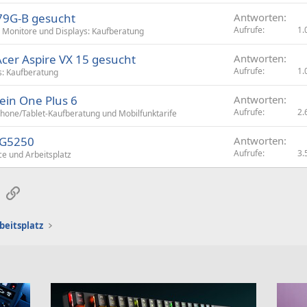
79G-B gesucht
Antworten
Aufrufe
1.
Monitore und Displays: Kaufberatung
cer Aspire VX 15 gesucht
Antworten
Aufrufe
1.
: Kaufberatung
ein One Plus 6
Antworten
Aufrufe
2.
hone/Tablet-Kaufberatung und Mobilfunktarife
MG5250
Antworten
Aufrufe
3.
e und Arbeitsplatz
sApp
E-Mail
Link
beitsplatz