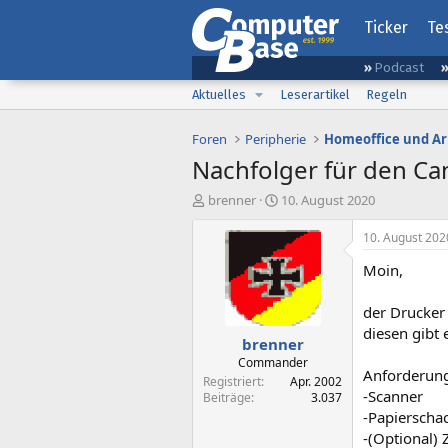
Ticker
Te
Podcast
Aktuelles
Leserartikel
Regeln
Foren
Peripherie
Homeoffice und Ar
Nachfolger für den C
E
E
brenner
10. August 2020
r
r
s
s
10. August 202
t
t
Moin,
e
e
l
l
l
l
der Drucker 
e
t
diesen gibt 
brenner
r
a
m
Commander
Anforderun
Registriert
Apr. 2002
-Scanner
Beiträge
3.037
-Papierschac
-(Optional) 