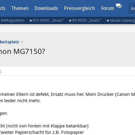
sts
Themen
Downloads
Preisvergleich
Forum
A
RAMageddon
RTX 5000 „Deals“
RX 9000 „Deals“
Ideale Gamin
beitsplatz
anon MG7150?
0
meiner Eltern ist defekt, Ersatz muss her. Mein Drucker (Canon M
es leider nicht mehr.
gen:
ht (nicht von hinten mit Klappe betankbar)
Zweiter Papierschacht für z.B. Fotopapier