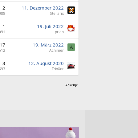
2
11. Dezember 2022
088
Stellarix
1
19. Juli 2022
091
prian
17
19. März 2022
A
612
Achimer
3
12. August 2020
593
TrixXor