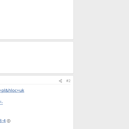
#2
c=pl&hloc=uk
F-
8-4