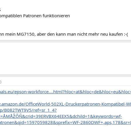
ß
ompatiblen Patronen funktionieren
ann mein MG7150, aber den kann man nicht mehr neu kaufen :-(
0
zhals.eu/epson-workforce....html?hloc=at&hloc=de&hloc=eu&hlo
w.amazon.de/OfficeWorld-502XL-Druckerpatronen-Kompatibel-W
/B082TWT9V5/ref=sr_1_4?
E=ÅMÅŽÕÑ&crid=39ERVBX64EEX5&dchild=1&keywords=wf-
tronen&qid=1597059828&sprefix=WF-2860DWF+,aps,178&sr=