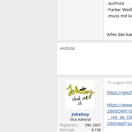
-AirPrint
-Farbe: Wei
-muss mit k
Alles das k
10. August 202
https://gei
https://ww
2860DWF/dp
Jokeboy
__mk_de_D
Vice Admiral
2860dwf+pa
Registriert
Okt. 2007
Beiträge
6.158