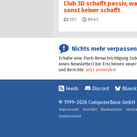
Club 3D schafft passiv, w
sonst keiner schafft
Kommentare
107
09:41
Nichts mehr verpassen
Erhalte eine Push-Benachrichtigung (od
einen Newsletter) bei Erscheinen neuer
und Berichte:
Jetzt anmelden!
Feeds
Discord
Bluesk
© 1999–2026 ComputerBase GmbH
Impressum
Kontakt
Mediadaten
Vertr
Datenschutz