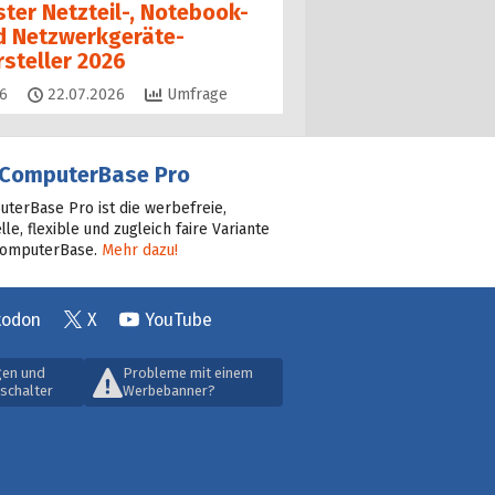
ster Netzteil-, Notebook-
d Netzwerkgeräte-
rsteller 2026
Kommentare
6
22.07.2026
Umfrage
ComputerBase Pro
terBase Pro ist die werbefreie,
lle, flexible und zugleich faire Variante
ComputerBase.
Mehr dazu!
todon
X
YouTube
gen und
Probleme mit einem
schalter
Werbebanner?