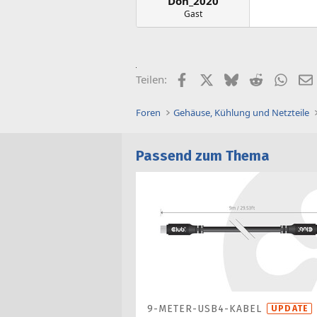
Don_2020
Gast
Facebook
X (Twitter)
Bluesky
Reddit
What
Teilen:
Foren
Gehäuse, Kühlung und Netzteile
Passend zum Thema
9-METER-USB4-KABEL
UPDATE