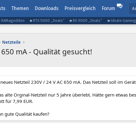
sts
Themen
Downloads
Preisvergleich
Forum
A
RAMageddon
RTX 5000 „Deals“
RX 9000 „Deals“
Ideale Gamin
Netzteile
C 650 mA - Qualität gesucht!
 neues Netzteil 230V / 24 V AC 650 mA. Das Netzteil soll im Gerä
as alte Orginal-Netzteil nur 5 Jahre überlebt. Hätte gern etwas be
ott für 7,99 EUR.
 gute Qualität kaufen?