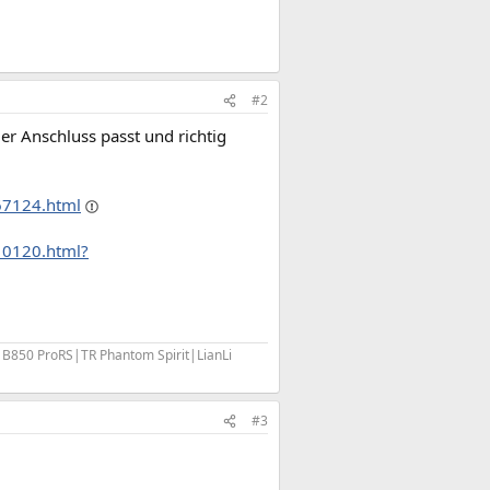
#2
er Anschluss passt und richtig
267124.html
10120.html?
0 ProRS|TR Phantom Spirit|LianLi
#3