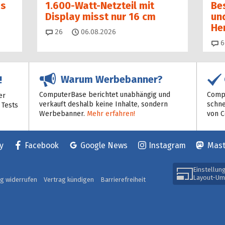
as
1.600-Watt-Netzteil mit
Be
Display misst nur 16 cm
un
He
Kommentare
26
06.08.2026
6
Warum Werbebanner?
!
ComputerBase berichtet unabhängig und
Compu
er
verkauft deshalb keine Inhalte, sondern
schne
 Tests
Werbebanner.
Mehr erfahren!
von 
y
Facebook
Google News
Instagram
Mas
Einstellun
Layout-Um
ag widerrufen
Vertrag kündigen
Barrierefreiheit