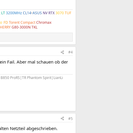
t LT
3200MHz
CL14
•
ASUS
NV RTX
3070
TUF
o
•
FD
Torent Compact
Chromax
HERRY
G80-3000N TKL
#4
n Fail. Aber mal schauen ob der
0 ProRS|TR Phantom Spirit|LianLi
#5
lten Netzteil abgeschrieben.