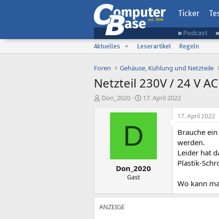
Ticker
Te
Podcast
Aktuelles
Leserartikel
Regeln
Foren
Gehäuse, Kühlung und Netzteile
Netzteil 230V / 24 V A
E
E
Don_2020
17. April 2022
r
r
s
s
17. April 2022
t
t
D
Brauche ein
e
e
l
l
werden.
l
l
Leider hat d
e
t
Plastik-Schr
Don_2020
r
a
m
Gast
Wo kann man