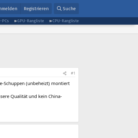
nmelden
Registrieren
Suche
g-PCs
GPU-Rangliste
CPU-Rangliste
#1
te-Schuppen (unbeheizt) montiert
ssere Qualität und kein China-