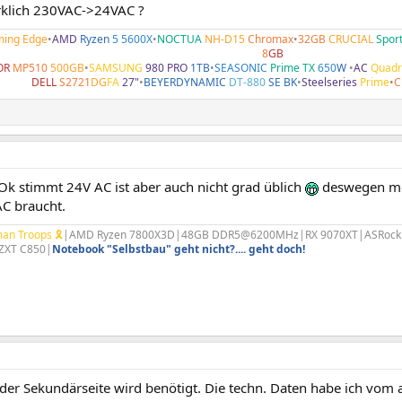
irklich 230VAC->24VAC ?
ing Edge
•
AMD
Ryzen
5 5600X
•
NOCTUA
NH-D15
Chromax
•
32GB
CRUCIAL
Spor
8
GB
OR
MP510
500GB
•
SAMSUNG
980 PRO
1TB
•
SEASONIC
Prime TX
650
W
•
AC
Quadr
DELL
S2721
DG
FA
27"
•
BEYERDYNAMIC
DT-880
SE BK
•
Steelseries
Prime
•
C
Ok stimmt 24V AC ist aber auch nicht grad üblich
deswegen mei
AC braucht.
an Troops 🎗
|AMD Ryzen 7800X3D|48GB DDR5@6200MHz|RX 9070XT|ASRock B85
ZXT C850|
Notebook "Selbstbau" geht nicht?.... geht doch!
der Sekundärseite wird benötigt. Die techn. Daten habe ich vom a