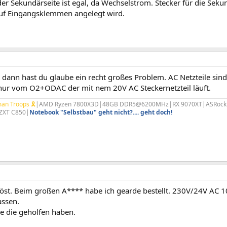
er Sekundärseite ist egal, da Wechselstrom. Stecker für die Sekund
f Eingangsklemmen angelegt wird.
dann hast du glaube ein recht großes Problem. AC Netzteile sind 
 nur vom O2+ODAC der mit nem 20V AC Steckernetzteil läuft.
an Troops 🎗
|AMD Ryzen 7800X3D|48GB DDR5@6200MHz|RX 9070XT|ASRock B85
ZXT C850|
Notebook "Selbstbau" geht nicht?.... geht doch!
öst. Beim großen A**** habe ich gearde bestellt. 230V/24V AC 
assen.
le die geholfen haben.