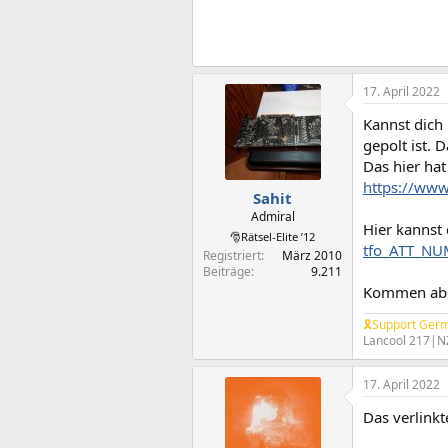
17. April 2022
Kannst dich
gepolt ist. 
Das hier hat
https://www
Sahit
Admiral
Hier kannst
🎅Rätsel-Elite ’12
tfo_ATT_N
Registriert
März 2010
Beiträge
9.211
Kommen aber
🎗Support Germ
Lancool 217|N
17. April 2022
Das verlinkt