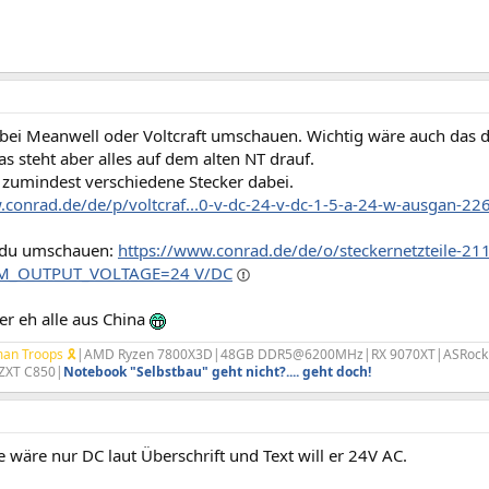
 bei Meanwell oder Voltcraft umschauen. Wichtig wäre auch das d
Das steht aber alles auf dem alten NT drauf.
 zumindest verschiedene Stecker dabei.
.conrad.de/de/p/voltcraf...0-v-dc-24-v-dc-1-5-a-24-w-ausgan-2
 du umschauen:
https://www.conrad.de/de/o/steckernetzteile-21
UM_OUTPUT_VOLTAGE=24 V/DC
 eh alle aus China
an Troops 🎗
|AMD Ryzen 7800X3D|48GB DDR5@6200MHz|RX 9070XT|ASRock B85
ZXT C850|
Notebook "Selbstbau" geht nicht?.... geht doch!
e wäre nur DC laut Überschrift und Text will er 24V AC.