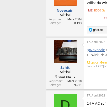
Willst du w
Novocain
MSI
B550
Gam
Admiral
C
Registriert
März 2004
Beiträge
8.193
ghecko
R
e
a
17. April 2022
k
t
@Novocain
i
o
TE wirklich 
n
e
🎗Support Germ
n
Lancool 217|N
Sahit
:
Admiral
🎅Rätsel-Elite ’12
Registriert
März 2010
Beiträge
9.211
17. April 2022
D
24 V AC auf 