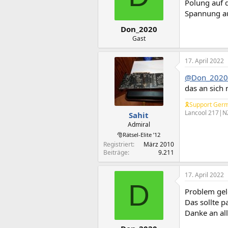
Polung auf d
Spannung au
Don_2020
Gast
17. April 2022
@Don_2020
das an sich
🎗Support Germ
Lancool 217|N
Sahit
Admiral
🎅Rätsel-Elite ’12
Registriert
März 2010
Beiträge
9.211
17. April 2022
D
Problem gel
Das sollte p
Danke an al