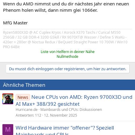
Wenn du AMD nimmst und du dir nächstes Jahr einen neuen
Phenom holen willst, dann nimm glei 1066er.
MfG Master
Ryzen5800X3D @ AC Cuplex Kryos / Asrock X370 Taichi / Curical M550
256GB / 32 GB DDR-4 3200 GSkill / RX 9070XT@ Wasser / Define S WaKü -
420er + 280er @ Noctua Redux / BeQuiet! Straight Power 10 700W / Win10
PRO 64Bit
Liste von Helfern in deiner Nähe
Nullmethode
Du musst dich einloggen oder registrieren, um hier zu antworten.
Ähnliche Themen
Neue CPUs von AMD: Ryzen 9700X3D und
News
AI Max+ 388/392 gesichtet
Hurricane.de
Mainboards und CPUs: Diskussionen
Antworten
112
12. November 2025
Wird Hardware immer "offener"? Speziell
M
Mainboards und CPUs