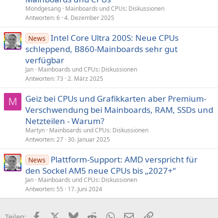
Mondgesang
Mainboards und CPUs: Diskussionen
Antworten
6
4. Dezember 2025
Intel Core Ultra 200S: Neue CPUs
News
schleppend, B860-Mainboards sehr gut
verfügbar
Jan
Mainboards und CPUs: Diskussionen
Antworten
73
2. März 2025
Geiz bei CPUs und Grafikkarten aber Premium-
M
Verschwendung bei Mainboards, RAM, SSDs und
Netzteilen - Warum?
Martyn
Mainboards und CPUs: Diskussionen
Antworten
27
30. Januar 2025
Plattform-Support: AMD verspricht für
News
den Sockel AM5 neue CPUs bis „2027+“
Jan
Mainboards und CPUs: Diskussionen
Antworten
55
17. Juni 2024
Facebook
X (Twitter)
Bluesky
Reddit
WhatsApp
E-Mail
Link
Teilen: