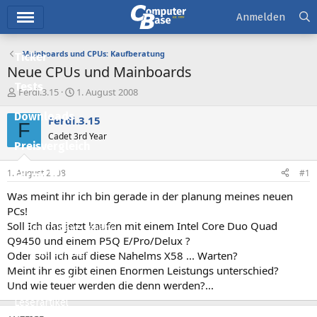
Hauptmenü
Anmelden
Mainboards und CPUs: Kaufberatung
Ticker
Neue CPUs und Mainboards
Tests
E
E
Ferdi.3.15
1. August 2008
r
r
Downloads
s
s
Ferdi.3.15
F
t
t
Cadet 3rd Year
e
e
Preisvergleich
l
l
l
l
1. August 2008
#1
Forum
e
t
r
a
Was meint ihr ich bin gerade in der planung meines neuen
Aktuelles
m
PCs!
Soll Ich das jetzt kaufen mit einem Intel Core Duo Quad
Empfohlene Inhalte
Q9450 und einem P5Q E/Pro/Delux ?
Neue Beiträge
Oder soll ich auf diese Nahelms X58 ... Warten?
Meint ihr es gibt einen Enormen Leistungs unterschied?
Neueste Aktivitäten
Und wie teuer werden die denn werden?...
Leserartikel