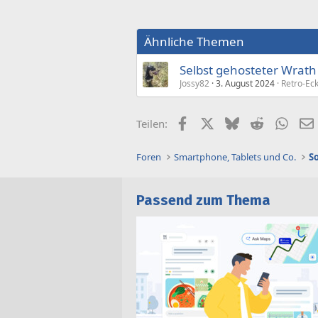
Ähnliche Themen
Selbst gehosteter Wrath 
Jossy82
3. August 2024
Retro-Ec
Facebook
X (Twitter)
Bluesky
Reddit
What
Teilen:
Foren
Smartphone, Tablets und Co.
S
Passend zum Thema