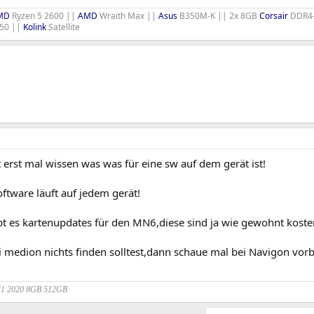
MD
Ryzen 5 2600 ||
AMD
Wraith Max ||
Asus
B350M-K || 2x 8GB
Corsair
DDR4-
50 ||
Kolink
Satellite
erst mal wissen was was für eine sw auf dem gerät ist!
oftware läuft auf jedem gerät!
bt es kartenupdates für den MN6,diese sind ja wie gewohnt kosten
 medion nichts finden solltest,dann schaue mal bei Navigon vorb
M1 2020 8GB 512GB