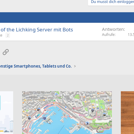
Du musst dich einloggen
of the Lichking Server mit Bots
Antworten
Aufrufe
13.
ke
2
sApp
E-Mail
Link
onstige Smartphones, Tablets und Co.