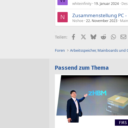
whiteinfinity
19. Januar 2024
Des
Zusammenstellung PC - 
N
Nishoe
22. November 2023
Main
Facebook
X (Twitter)
Bluesky
Reddit
What
Teilen:
Foren
Arbeitsspeicher, Mainboards und
Passend zum Thema
FMS