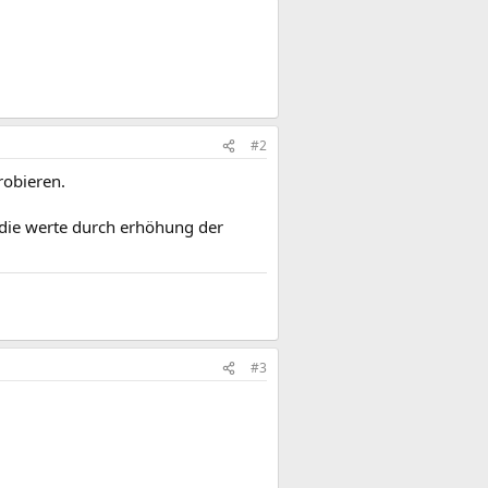
#2
robieren.
 die werte durch erhöhung der
#3