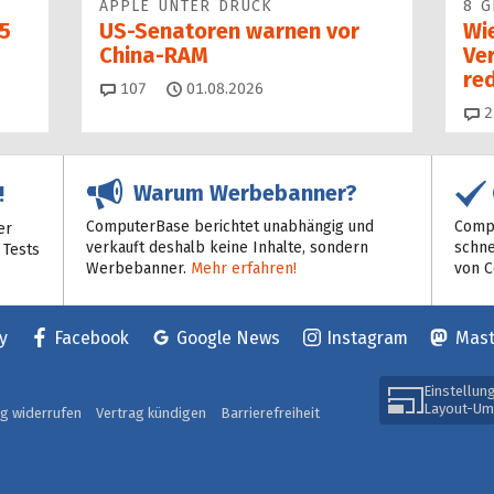
APPLE UNTER DRUCK
8 G
5
US-Senatoren warnen vor
Wi
China-RAM
Ve
red
Kommentare
107
01.08.2026
2
Warum Werbebanner?
!
ComputerBase berichtet unabhängig und
Compu
er
verkauft deshalb keine Inhalte, sondern
schne
 Tests
Werbebanner.
Mehr erfahren!
von 
y
Facebook
Google News
Instagram
Mas
Einstellun
Layout-Um
ag widerrufen
Vertrag kündigen
Barrierefreiheit