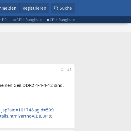
nmelden
Registrieren
Suche
g-PCs
GPU-Rangliste
CPU-Rangliste
#1
einen Geil DDR2 4-4-4-12 sind.
l.jsp?aid=10174&agid=599
tails.html?artno=IBIE8P