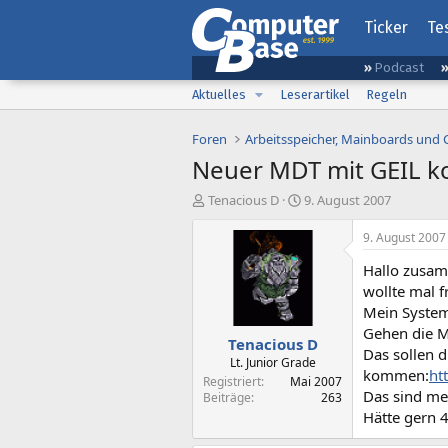
Ticker
Te
Podcast
Aktuelles
Leserartikel
Regeln
Foren
Arbeitsspeicher, Mainboards und
Neuer MDT mit GEIL k
E
E
Tenacious D
9. August 2007
r
r
s
s
9. August 2007
t
t
Hallo zusa
e
e
l
l
wollte mal 
l
l
Mein System
e
t
Gehen die M
Tenacious D
r
a
Das sollen d
m
Lt. Junior Grade
kommen:
ht
Registriert
Mai 2007
Das sind me
Beiträge
263
Hätte gern 