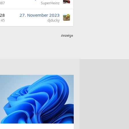
087
SuperHeinz
28
27. November 2023
145
djducky