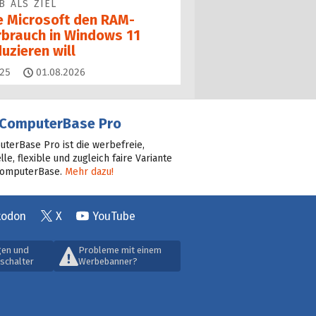
B ALS ZIEL
e Microsoft den RAM-
rbrauch in Windows 11
uzieren will
Kommentare
25
01.08.2026
ComputerBase Pro
terBase Pro ist die werbefreie,
lle, flexible und zugleich faire Variante
ComputerBase.
Mehr dazu!
todon
X
YouTube
gen und
Probleme mit einem
schalter
Werbebanner?