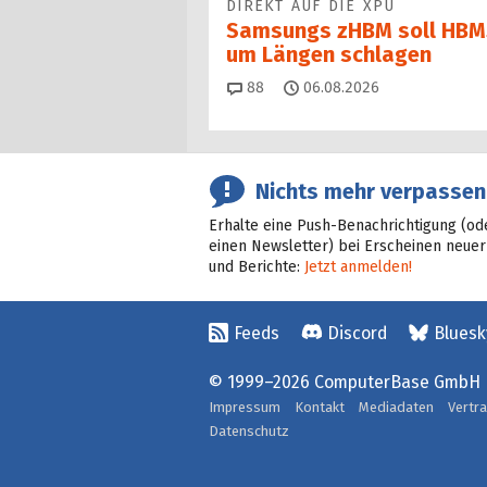
DIREKT AUF DIE XPU
Samsungs zHBM soll HBM
um Längen schlagen
Kommentare
88
06.08.2026
Nichts mehr verpassen
Erhalte eine Push-Benachrichtigung (od
einen Newsletter) bei Erscheinen neuer
und Berichte:
Jetzt anmelden!
Feeds
Discord
Bluesk
© 1999–2026 ComputerBase GmbH
Impressum
Kontakt
Mediadaten
Vertr
Datenschutz