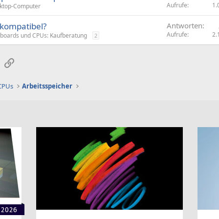
Aufrufe
1.
ktop-Computer
kompatibel?
Antworten
Aufrufe
2.
boards und CPUs: Kaufberatung
2
sApp
E-Mail
Link
 CPUs
Arbeitsspeicher
 2026