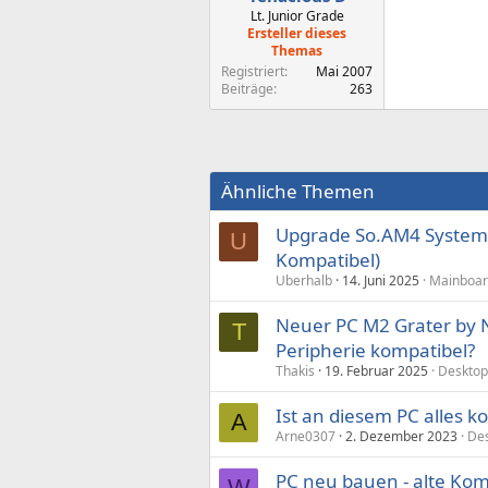
Lt. Junior Grade
Ersteller dieses
Themas
Registriert
Mai 2007
Beiträge
263
Ähnliche Themen
Upgrade So.AM4 System
U
Kompatibel)
Uberhalb
14. Juni 2025
Mainboar
Neuer PC M2 Grater by 
T
Peripherie kompatibel?
Thakis
19. Februar 2025
Desktop
Ist an diesem PC alles k
A
Arne0307
2. Dezember 2023
De
PC neu bauen - alte Ko
W