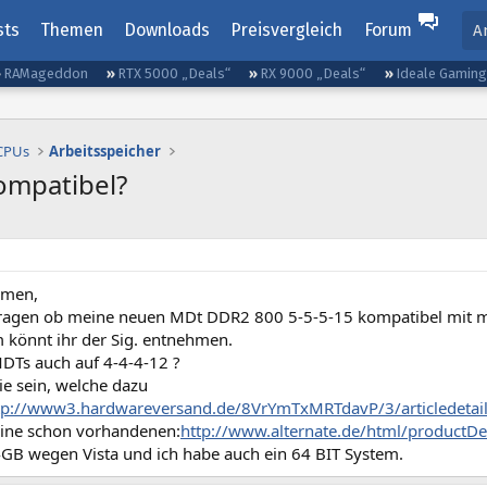
sts
Themen
Downloads
Preisvergleich
Forum
A
RAMageddon
RTX 5000 „Deals“
RX 9000 „Deals“
Ideale Gamin
 CPUs
Arbeitsspeicher
ompatibel?
mmen,
fragen ob meine neuen MDt DDR2 800 5-5-5-15 kompatibel mit m
 könnt ihr der Sig. entnehmen.
DTs auch auf 4-4-4-12 ?
ie sein, welche dazu
tp://www3.hardwareversand.de/8VrYmTxMRTdavP/3/articledetai
ine schon vorhandenen:
http://www.alternate.de/html/productDe
4GB wegen Vista und ich habe auch ein 64 BIT System.