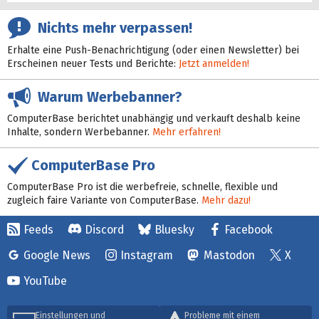
Nichts mehr verpassen!
Erhalte eine Push-Benachrichtigung (oder einen Newsletter) bei
Erscheinen neuer Tests und Berichte:
Jetzt anmelden!
Warum Werbebanner?
ComputerBase berichtet unabhängig und verkauft deshalb keine
Inhalte, sondern Werbebanner.
Mehr erfahren!
ComputerBase Pro
ComputerBase Pro ist die werbefreie, schnelle, flexible und
zugleich faire Variante von ComputerBase.
Mehr dazu!
Feeds
Discord
Bluesky
Facebook
Google News
Instagram
Mastodon
X
YouTube
Einstellungen und
Probleme mit einem