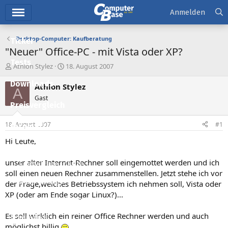
Hauptmenü
Anmelden
Desktop-Computer: Kaufberatung
Ticker
"Neuer" Office-PC - mit Vista oder XP?
Tests
E
E
Athlon Stylez
18. August 2007
r
r
Downloads
s
s
Athlon Stylez
A
t
t
Gast
e
e
Preisvergleich
l
l
l
l
18. August 2007
#1
Forum
e
t
r
a
Hi Leute,
Aktuelles
m
unser alter Internet-Rechner soll eingemottet werden und ich
Empfohlene Inhalte
soll einen neuen Rechner zusammenstellen. Jetzt stehe ich vor
Neue Beiträge
der Frage,welches Betriebssystem ich nehmen soll, Vista oder
XP (oder am Ende sogar Linux?)...
Neueste Aktivitäten
Es soll wirklich ein reiner Office Rechner werden und auch
Leserartikel
möglichst billig