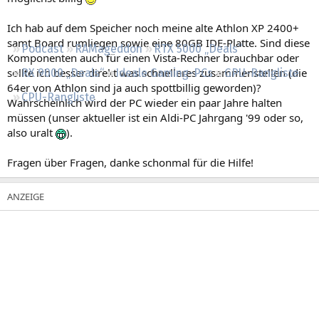
Regeln
Ich hab auf dem Speicher noch meine alte Athlon XP 2400+
samt Board rumliegen sowie eine 80GB IDE-Platte. Sind diese
Podcast
RAMageddon
RTX 5000 „Deals“
Komponenten auch für einen Vista-Rechner brauchbar oder
sollte ich besser direkt was schnelleres zusammenstellen (die
RX 9000 „Deals“
Ideale Gaming-PCs
GPU-Rangliste
64er von Athlon sind ja auch spottbillig geworden)?
CPU-Rangliste
Wahrscheinlich wird der PC wieder ein paar Jahre halten
müssen (unser aktueller ist ein Aldi-PC Jahrgang '99 oder so,
also uralt
).
Fragen über Fragen, danke schonmal für die Hilfe!