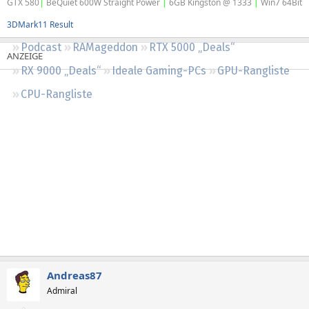
GTX 580
|
BeQuiet 600W Straight Power
|
6GB Kingston @ 1333
|
Win7 64Bit
Regeln
3DMark11 Result
Podcast
RAMageddon
RTX 5000 „Deals“
RX 9000 „Deals“
Ideale Gaming-PCs
GPU-Rangliste
CPU-Rangliste
Andreas87
Admiral