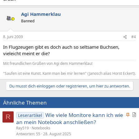
Agi Hammerklau
Banned
8. Juni 2009
#4
In Flugzeugen gibt es doch auch so seltsame Buchsen,
vieleicht meint er die?
Mit freundlichen Grüßen von Agi dem Hammerklau!
"Saufen ist eine Kunst. Kann man bei mir lernen" (Janosch alias Horst Eckert).
Du musst dich einloggen oder registrieren, um hier zu antworten.
Ähnliche Themen
A
Wie viele Monitore kann ich wie
Leserartikel
R
n
r
an mein Notebook anschließen?
g
t
Ray519
Notebooks
e
i
Antworten
55
28. August 2025