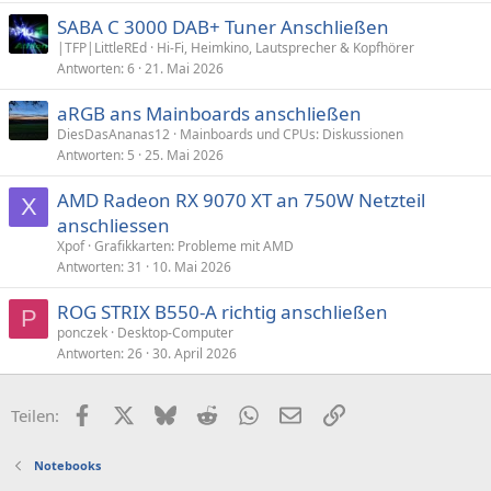
p
k
SABA C 3000 DAB+ Tuner Anschließen
i
e
|TFP|LittleREd
Hi-Fi, Heimkino, Lautsprecher & Kopfhörer
n
l
Antworten
6
21. Mai 2026
n
t
aRGB ans Mainboards anschließen
DiesDasAnanas12
Mainboards und CPUs: Diskussionen
Antworten
5
25. Mai 2026
AMD Radeon RX 9070 XT an 750W Netzteil
X
anschliessen
Xpof
Grafikkarten: Probleme mit AMD
Antworten
31
10. Mai 2026
ROG STRIX B550-A richtig anschließen
P
ponczek
Desktop-Computer
Antworten
26
30. April 2026
Facebook
X (Twitter)
Bluesky
Reddit
WhatsApp
E-Mail
Link
Teilen:
Notebooks