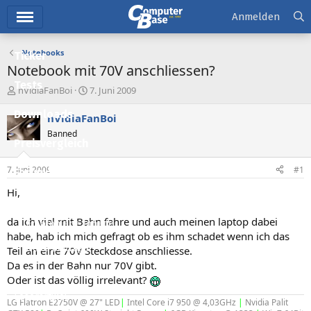
Hauptmenü
Anmelden
Notebooks
Ticker
Notebook mit 70V anschliessen?
Tests
E
E
nVidiaFanBoi
7. Juni 2009
r
r
Downloads
s
s
nVidiaFanBoi
t
t
Banned
e
e
Preisvergleich
l
l
l
l
7. Juni 2009
#1
Forum
e
t
r
a
Hi,
Aktuelles
m
da ich viel mit Bahn fahre und auch meinen laptop dabei
Empfohlene Inhalte
habe, hab ich mich gefragt ob es ihm schadet wenn ich das
Neue Beiträge
Teil an eine 70V Steckdose anschliesse.
Da es in der Bahn nur 70V gibt.
Neueste Aktivitäten
Oder ist das völlig irrelevant?
Leserartikel
LG Flatron E2750V @ 27" LED
|
Intel Core i7 950 @ 4,03GHz
|
Nvidia Palit