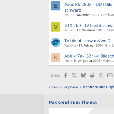
Asus R9 280x HDMI Bild d
E
schwarz
ex2j
2. November 2013
Grafikka
GTX 260 - TV bleibt schw
V
valis23
12. November 2010
Graf
TV bleibt schwarz/weiß
WildOne
17. Februar 2004
Grafik
Abit kr7a-133r --> Bilds
K
Koersch
24. Januar 2005
Mainboa
Facebook
X (Twitter)
Bluesky
Reddit
What
Teilen:
Foren
Peripherie
Monitore und Disp
Passend zum Thema