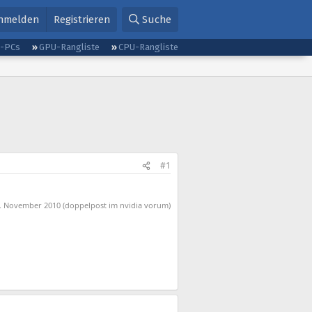
nmelden
Registrieren
Suche
g-PCs
GPU-Rangliste
CPU-Rangliste
#1
. November 2010
(doppelpost im nvidia vorum)