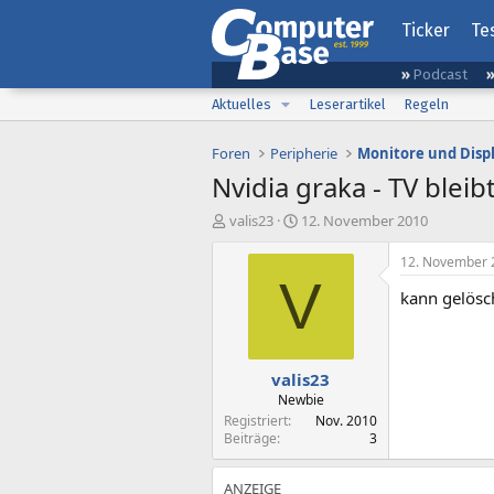
Ticker
Te
Podcast
Aktuelles
Leserartikel
Regeln
Foren
Peripherie
Monitore und Disp
Nvidia graka - TV blei
E
E
valis23
12. November 2010
r
r
s
s
12. November 
t
t
V
kann gelösc
e
e
l
l
l
l
e
t
valis23
r
a
m
Newbie
Registriert
Nov. 2010
Beiträge
3