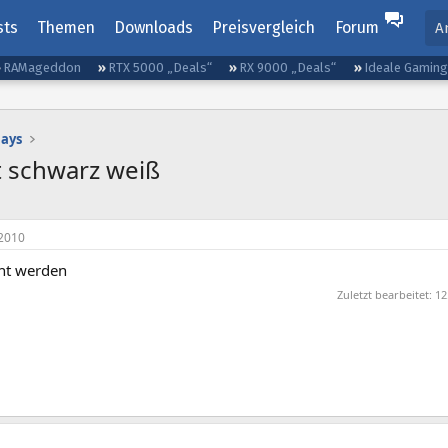
sts
Themen
Downloads
Preisvergleich
Forum
A
RAMageddon
RTX 5000 „Deals“
RX 9000 „Deals“
Ideale Gamin
lays
bt schwarz weiß
2010
ht werden
Zuletzt bearbeitet:
12