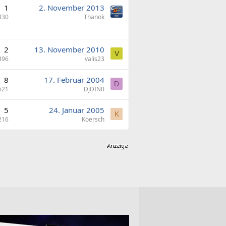
1
2. November 2013
430
Thanok
2
13. November 2010
V
396
valis23
8
17. Februar 2004
D
621
DjDIN0
5
24. Januar 2005
K
216
Koersch