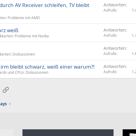
urch AV Receiver schleifen, TV bleibt
Antworten
Aufrufe
1.
rten: Probleme mit AMD
arz weiß
Antworten
Aufrufe
1.
ikkarten: Probleme mit Nvidia
Antworten
Aufrufe
1.
karten: Diskussionen
chirm bleibt schwarz, weiß einer warum?!
Antworten
Aufrufe
1.
rds und CPUs: Diskussionen
sApp
E-Mail
Link
lays