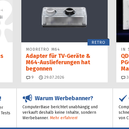
RETRO
MODRETRO M64
IN 
as
Adapter für TV-Geräte &
QD
M64-Auslieferungen hat
PG
begon­nen
Ma
Kommentare
9
29.07.2026
3
Warum Werbebanner?
!
ComputerBase berichtet unabhängig und
Compu
er
verkauft deshalb keine Inhalte, sondern
schne
 Tests
Werbebanner.
Mehr erfahren!
von 