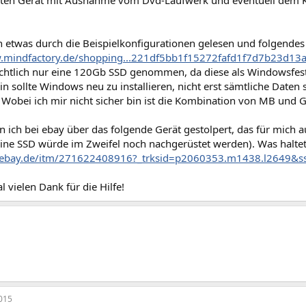
ten Gerät mit Ausnahme vom Dvd-Laufwerk und eventuell dem Kar
h etwas durch die Beispielkonfigurationen gelesen und folgende
w.mindfactory.de/shopping...221df5bb1f15272fafd1f7d7b23d13
ichtlich nur eine 120Gb SSD genommen, da diese als Windowsfestp
in sollte Windows neu zu installieren, nicht erst sämtliche Daten 
 Wobei ich mir nicht sicher bin ist die Kombination von MB und 
in ich bei ebay über das folgende Gerät gestolpert, das für mich 
 (eine SSD würde im Zweifel noch nachgerüstet werden). Was halte
.ebay.de/itm/271622408916?_trksid=p2060353.m1438.l2649&
 vielen Dank für die Hilfe!
015