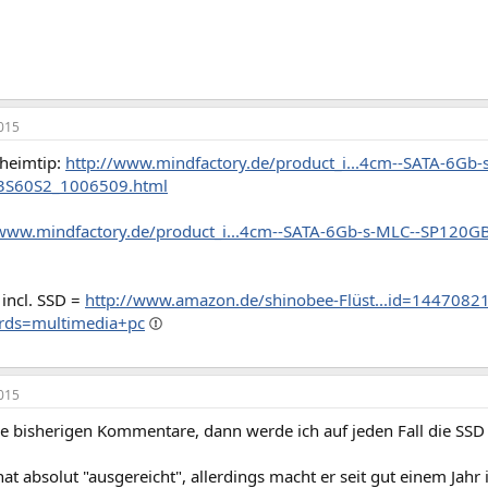
015
heimtip:
http://www.mindfactory.de/product_i...4cm--SATA-6Gb-s
3S60S2_1006509.html
/www.mindfactory.de/product_i...4cm--SATA-6Gb-s-MLC--SP120
 incl. SSD =
http://www.amazon.de/shinobee-Flüst...id=1447082
ds=multimedia+pc
015
ie bisherigen Kommentare, dann werde ich auf jeden Fall die SSD
hat absolut "ausgereicht", allerdings macht er seit gut einem Ja