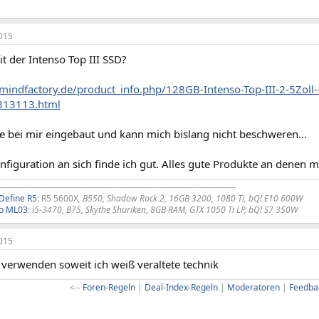
015
t der Intenso Top III SSD?
mindfactory.de/product_info.php/128GB-Intenso-Top-III-2-5Zol
813113.html
e bei mir eingebaut und kann mich bislang nicht beschweren...
nfiguration an sich finde ich gut. Alles gute Produkte an denen m
-----------------------------------------------------------------------------------
 Define R5
: R5 5600X
, B550, Shadow Rock 2, 16GB 3200, 1080 Ti, bQ! E10 600W
lo ML03
:
i5-3470, B75, Skythe Shuriken, 8GB RAM, GTX 1050 Ti LP, bQ! S7 350W
015
 verwenden soweit ich weiß veraltete technik
<--
Foren-Regeln
|
Deal-Index-Regeln
|
Moderatoren
|
Feedba