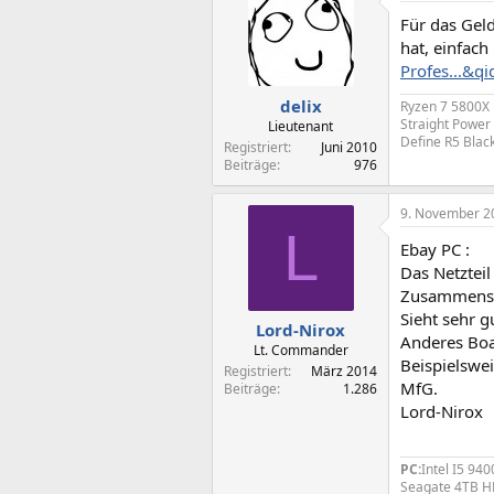
Für das Gel
hat, einfac
Profes...&
delix
Ryzen 7 5800X 
Straight Power
Lieutenant
Define R5 Blac
Registriert
Juni 2010
Beiträge
976
9. November 2
L
Ebay PC :
Das Netzteil 
Zusammenste
Sieht sehr g
Lord-Nirox
Anderes Boa
Lt. Commander
Beispielswe
Registriert
März 2014
MfG.
Beiträge
1.286
Lord-Nirox
PC:
Intel I5 9
Seagate 4TB H