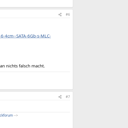
#6
l--6-4cm--SATA-6Gb-s-MLC-
an nichts falsch macht.
#7
ckforum
-->​