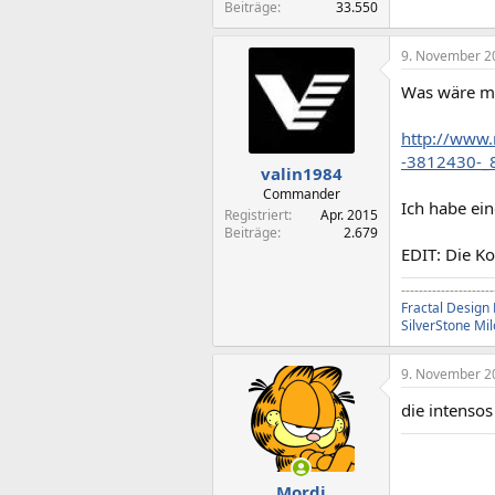
Beiträge
33.550
9. November 2
Was wäre mi
http://www.
-3812430-_
valin1984
Commander
Ich habe ein
Registriert
Apr. 2015
Beiträge
2.679
EDIT: Die Ko
---------------------
Fractal Design
SilverStone Mi
9. November 2
die intensos
Mordi