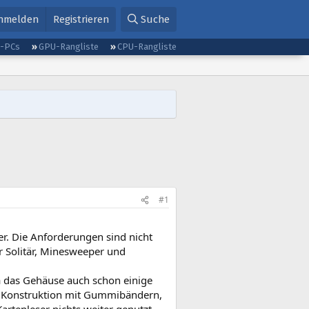
nmelden
Registrieren
Suche
g-PCs
GPU-Rangliste
CPU-Rangliste
#1
er. Die Anforderungen sind nicht
r Solitär, Minesweeper und
Da das Gehäuse auch schon einige
er Konstruktion mit Gummibändern,