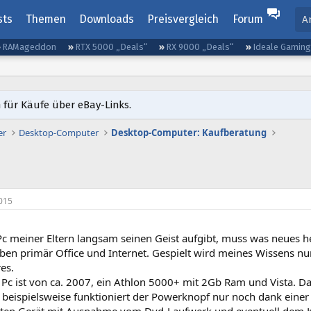
sts
Themen
Downloads
Preisvergleich
Forum
A
RAMageddon
RTX 5000 „Deals“
RX 9000 „Deals“
Ideale Gamin
 für Käufe über eBay-Links.
er
Desktop-Computer
Desktop-Computer: Kaufberatung
015
Pc meiner Eltern langsam seinen Geist aufgibt, muss was neues h
ben primär Office und Internet. Gespielt wird meines Wissens nu
es.
e Pc ist von ca. 2007, ein Athlon 5000+ mit 2Gb Ram und Vista. 
 beispielsweise funktioniert der Powerknopf nur noch dank ein