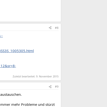
#8
--
GBSS3S_1005305.html
112&sr=8-
Zuletzt bearbeitet:
9. November 2015
#9
 austauschen.
hr immer mehr Probleme und stürzt