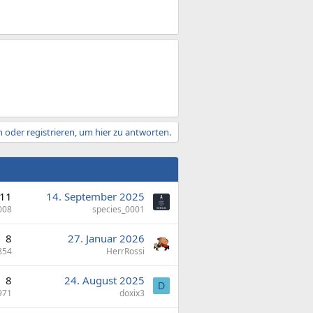
 oder registrieren, um hier zu antworten.
11
14. September 2025
008
species_0001
8
27. Januar 2026
854
HerrRossi
8
24. August 2025
D
971
doxix3