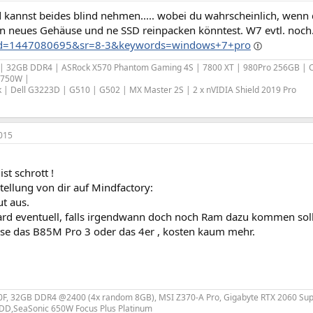
d kannst beides blind nehmen..... wobei du wahrscheinlich, wenn
h n neues Gehäuse und ne SSD reinpacken könntest. W7 evtl. noch
qid=1447080695&sr=8-3&keywords=windows+7+pro
| 32GB DDR4 | ASRock X570 Phantom Gaming 4S | 7800 XT | 980Pro 256GB | Cru
 750W |
k | Dell G3223D | G510 | G502 | MX Master 2S | 2 x nVIDIA Shield 2019 Pro
015
ist schrott !
llung von dir auf Mindfactory:
ut aus.
rd eventuell, falls irgendwann doch noch Ram dazu kommen soll
ise das B85M Pro 3 oder das 4er , kosten kaum mehr.
400F, 32GB DDR4 @2400 (4x random 8GB), MSI Z370-A Pro, Gigabyte RTX 2060 Su
DD,SeaSonic 650W Focus Plus Platinum