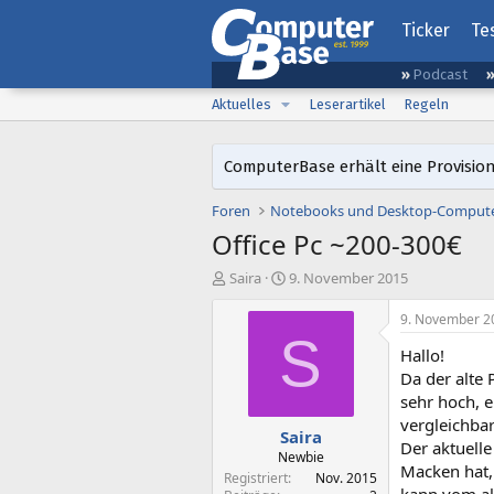
Ticker
Te
Podcast
Aktuelles
Leserartikel
Regeln
ComputerBase erhält eine Provision
Foren
Notebooks und Desktop-Comput
Office Pc ~200-300€
E
E
Saira
9. November 2015
r
r
s
s
9. November 2
t
t
S
Hallo!
e
e
l
l
Da der alte 
l
l
sehr hoch, e
e
t
vergleichbar
Saira
r
a
Der aktuell
m
Newbie
Macken hat,
Registriert
Nov. 2015