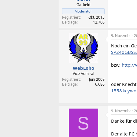
Garfield
Moderator
Registriert
Okt. 2015
Beiträge
12.700
9. November 2
Noch ein Ge
SP240GBSS
bzw.
http:/
WebLobo
Vice Admiral
Registriert
Juni 2009
oder Knecht
Beiträge
6.680
155&keywor
9. November 2
S
Danke für d
Der alte PC 