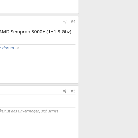
#4
mit AMD Sempron 3000+ (1+1.8 Ghz)
ckforum
-->​
#5
eit ist das Unvermögen, sich seines