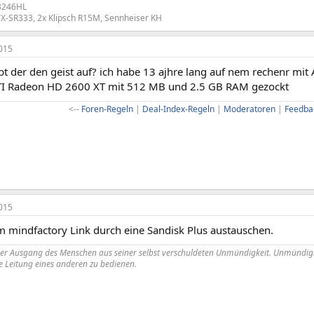
B246HL
X-SR333, 2x Klipsch R15M, Sennheiser KH
015
ibt der den geist auf? ich habe 13 ajhre lang auf nem rechenr 
TI Radeon HD 2600 XT mit 512 MB und 2.5 GB RAM gezockt
<--
Foren-Regeln
|
Deal-Index-Regeln
|
Moderatoren
|
Feedba
015
m mindfactory Link durch eine Sandisk Plus austauschen.
der Ausgang des Menschen aus seiner selbst verschuldeten Unmündigkeit. Unmündigk
 Leitung eines anderen zu bedienen.