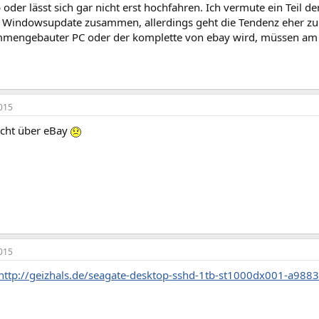
oder lässt sich gar nicht erst hochfahren. Ich vermute ein Teil 
n Windowsupdate zusammen, allerdings geht die Tendenz eher zu
mmengebauter PC oder der komplette von ebay wird, müssen am 
015
icht über eBay
015
http://geizhals.de/seagate-desktop-sshd-1tb-st1000dx001-a988