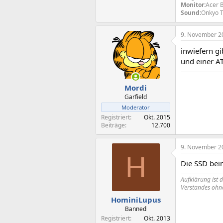
Monitor:
Acer 
Sound:
Onkyo T
9. November 2
inwiefern g
und einer A
Mordi
Garfield
Moderator
Registriert
Okt. 2015
Beiträge
12.700
9. November 2
H
Die SSD bei
Aufklärung ist 
Verstandes ohne
HominiLupus
Banned
Registriert
Okt. 2013