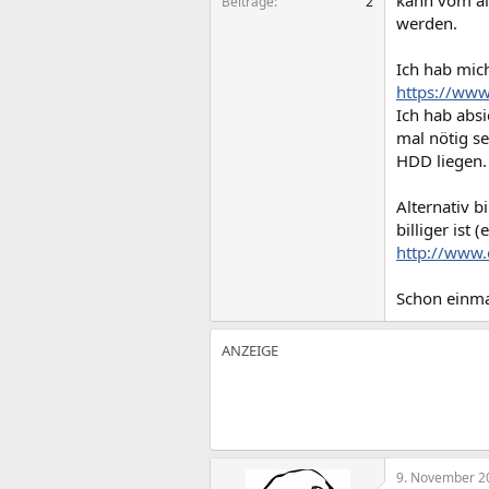
kann vom al
Beiträge
2
werden.
Ich hab mic
https://ww
Ich hab abs
mal nötig se
HDD liegen.
Alternativ b
billiger ist
http://www
Schon einmal
9. November 2