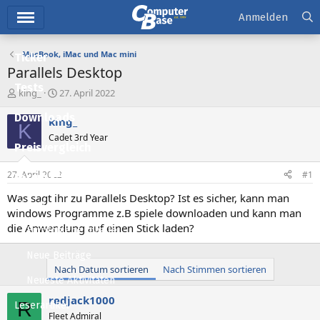
Hauptmenü
Anmelden
MacBook, iMac und Mac mini
Ticker
Parallels Desktop
Tests
E
E
king_
27. April 2022
r
r
Downloads
s
s
king_
K
t
t
Cadet 3rd Year
e
e
Preisvergleich
l
l
l
l
27. April 2022
#1
Forum
e
t
r
a
Was sagt ihr zu Parallels Desktop? Ist es sicher, kann man
Aktuelles
m
windows Programme z.B spiele downloaden und kann man
die Anwendung auf einen Stick laden?
Empfohlene Inhalte
Neue Beiträge
Nach Datum sortieren
Nach Stimmen sortieren
Neueste Aktivitäten
redjack1000
R
Leserartikel
Fleet Admiral