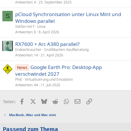
Antworten
4
25. September 2025
e
e
pCloud Synchronisation unter Linux Mint und
S
Windows parallel
Stefan mit F
Linux
Antworten
6
8. April 2026
RX7600 + Arc A380 parallel?
Endverbraucher
Grafikkarten: Kaufberatung
Antworten
14
21. April 2026
Google Earth Pro: Desktop-App
News
verschwindet 2027
PhiE
Virtualisierung und Emulation
Antworten
44
11. Juli 2026
Facebook
X (Twitter)
Bluesky
Reddit
WhatsApp
E-Mail
Link
Teilen:
MacBook, iMac und Mac mini
Passend zum Thema