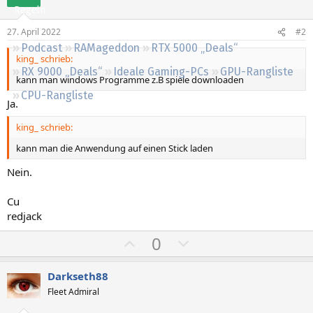
Regeln
27. April 2022
#2
Podcast
RAMageddon
RTX 5000 „Deals“
king_ schrieb:
RX 9000 „Deals“
Ideale Gaming-PCs
GPU-Rangliste
kann man windows Programme z.B spiele downloaden
CPU-Rangliste
Ja.
king_ schrieb:
kann man die Anwendung auf einen Stick laden
Nein.
Cu
redjack
P
N
0
o
e
s
g
Darkseth88
i
a
Fleet Admiral
t
t