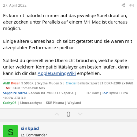
i
i
27. April 2022
#4
v
v
Es kommt natürlich immer auf das jeweilige Spiel drauf an,
e
e
aber zocken unter Parallels auf einem M1 Mac ist durchaus
S
S
möglich.
t
t
i
i
Einige ältere Games hab ich selbst getestet und sie waren mit
m
m
akzeptabler Performance spielbar.
m
m
Solltest du generell eine Übersicht brauchen, welche Spiele
e
e
unter welchem Kompatibilitätslayer am besten laufen, dann
kann ich dir das
AppleGamingWiki
empfehlen.
AMD
Ryzen
9 5900X | Scythe Mugen 5 |
Crucial
Ballistix Sport LT DDR4-3200 2x16GB
|
MSI
B450 Tomahawk Max
Sapphire
Nitro+
Radeon RX 7900 XTX Vapor-X |
NZXT
H7 Flow |
FSP
Hydro Ti Pro
1000W ATX 3.0
CachyOS
| Linux-cachyos | KDE Plasma | Wayland
P
N
0
o
e
s
g
sinkpäd
S
i
a
Lt. Commander