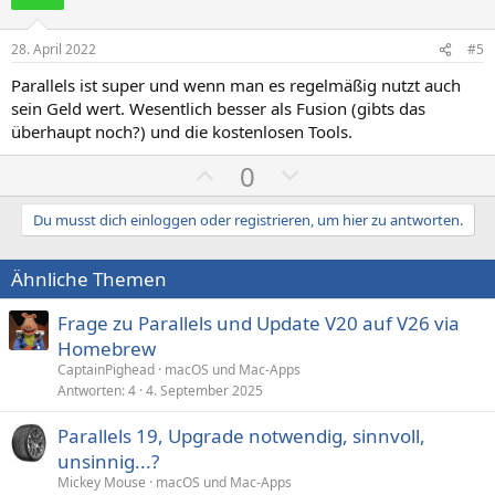
t
t
i
i
28. April 2022
#5
v
v
Parallels ist super und wenn man es regelmäßig nutzt auch
e
e
sein Geld wert. Wesentlich besser als Fusion (gibts das
S
S
überhaupt noch?) und die kostenlosen Tools.
t
t
P
N
0
i
i
o
e
m
m
s
g
Du musst dich einloggen oder registrieren, um hier zu antworten.
m
m
i
a
e
e
t
t
Ähnliche Themen
i
i
Frage zu Parallels und Update V20 auf V26 via
v
v
Homebrew
e
e
CaptainPighead
macOS und Mac-Apps
S
S
Antworten
4
4. September 2025
t
t
i
i
Parallels 19, Upgrade notwendig, sinnvoll,
m
m
unsinnig...?
Mickey Mouse
macOS und Mac-Apps
m
m