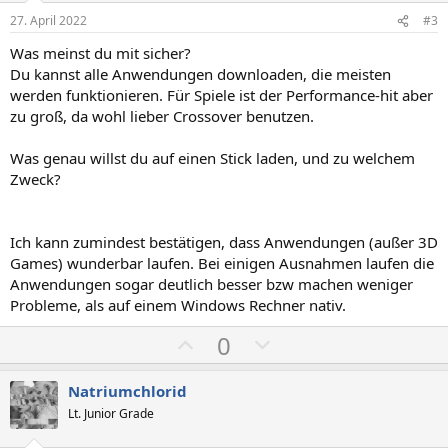
i
i
27. April 2022
#3
v
v
Was meinst du mit sicher?
e
e
Du kannst alle Anwendungen downloaden, die meisten
S
S
werden funktionieren. Für Spiele ist der Performance-hit aber
t
t
zu groß, da wohl lieber Crossover benutzen.
i
i
m
m
Was genau willst du auf einen Stick laden, und zu welchem
Zweck?
m
m
e
e
Ich kann zumindest bestätigen, dass Anwendungen (außer 3D
Games) wunderbar laufen. Bei einigen Ausnahmen laufen die
Anwendungen sogar deutlich besser bzw machen weniger
Probleme, als auf einem Windows Rechner nativ.
P
N
0
o
e
s
g
Natriumchlorid
i
a
Lt. Junior Grade
t
t