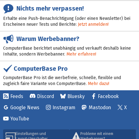
Nichts mehr verpassen!
Erhalte eine Push-Benachrichtigung (oder einen Newsletter) bei
Erscheinen neuer Tests und Berichte:
Jetzt anmelden!
Warum Werbebanner?
ComputerBase berichtet unabhängig und verkauft deshalb keine
Inhalte, sondern Werbebanner.
Mehr erfahren!
ComputerBase Pro
ComputerBase Pro ist die werbefreie, schnelle, flexible und
zugleich faire Variante von ComputerBase.
Mehr dazu!
Feeds
Discord
Bluesky
Facebook
Google News
Instagram
Mastodon
X
YouTube
Einstellungen und
Probleme mit einem
Layout-Umschalter
Werbebanner?