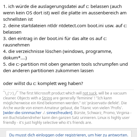
1. ich würde die auslagerungsdatei auf c: belassen (auch
wenn kein OS dort ist) weil die platte im aussenbereich am
schnellsten ist
2. deine startdateien ntldr ntdetect.com boot.ini usw. auf c:
belassen
3. den eintrag in der boot.ini für das alte os auf c:
rausnehmen
4. die verzeichnisse löschen (windows, programme,
dokum*....)
5. die c:-partition mit oben genanten tools schrumpfen und
den anderen partitionen zukommen lassen
oder willst du c: komplett weg haben?
¯\_(ツ)_/¯ The first Microsoft product which will
not suck
, will be a vacuum
cleaner. Objects with a
String
are generally 'feminine' ! "Ich kann
möglicherweise ein Kind bekommen werden." ist 'präservativ defekt'. Die
Arche wurde von einem Amateur gebaut, die Titanic von vielen 'Profis'.
[wider-die-sinnmacher
./.
sinnesfreuden]
. Bürste, Schwarz, Promo, Virginia -
ein Buchstabendreher kann den ganzen Satz urinieren. Linux is highly user
friendly - it's just highly selective who it's friends are.
Du musst dich einloggen oder registrieren, um hier zu antworten.