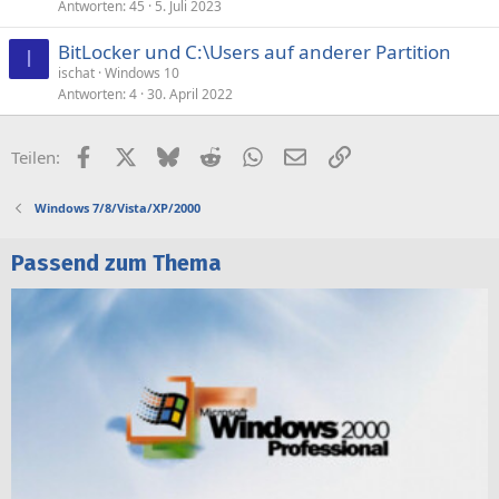
Antworten
45
5. Juli 2023
BitLocker und C:\Users auf anderer Partition
I
ischat
Windows 10
Antworten
4
30. April 2022
Facebook
X (Twitter)
Bluesky
Reddit
WhatsApp
E-Mail
Link
Teilen:
Windows 7/8/Vista/XP/2000
Passend zum Thema