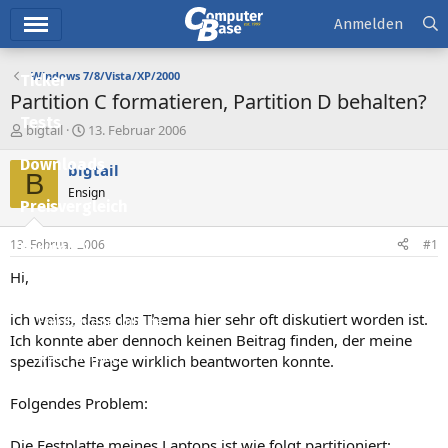
Hauptmenü
Anmelden
Windows 7/8/Vista/XP/2000
Ticker
Partition C formatieren, Partition D behalten?
Tests
E
E
bigtail
13. Februar 2006
r
r
Downloads
s
s
bigtail
B
t
t
Ensign
e
e
Preisvergleich
l
l
l
l
13. Februar 2006
#1
Forum
e
t
r
a
Hi,
Aktuelles
m
ich weiss, dass das Thema hier sehr oft diskutiert worden ist.
Empfohlene Inhalte
Ich konnte aber dennoch keinen Beitrag finden, der meine
Neue Beiträge
spezifische Frage wirklich beantworten konnte.
Neueste Aktivitäten
Folgendes Problem:
Leserartikel
Die Festplatte meines Laptops ist wie folgt partitioniert: