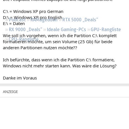
Regeln
C:\ = Windows XP pro German
D:\ = Windows XP pro English
Podcast
RAMageddon
RTX 5000 „Deals“
E:\ = Daten
RX 9000 „Deals“
Ideale Gaming-PCs
GPU-Rangliste
Wie soll ich vorgehen, wenn ich die Partition C:\ komplett
CPU-Rangliste
formatieren möchte, um sein Volume (25 Gb) für beide
anderen Partitionen nutzen möchte??
Ich befürchte, dass wenn ich die Partition C:\ formatiere,
Windows nicht mehr starten kann. Was wäre die Lösung?
Danke im Voraus