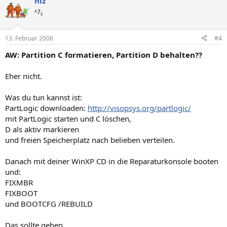
niz
ᴬ7ᵪ
13. Februar 2006
#4
AW: Partition C formatieren, Partition D behalten??
Eher nicht.
Was du tun kannst ist:
PartLogic downloaden:
http://visopsys.org/partlogic/
mit PartLogic starten und C löschen,
D als aktiv markieren
und freien Speicherplatz nach belieben verteilen.
Danach mit deiner WinXP CD in die Reparaturkonsole booten
und:
FIXMBR
FIXBOOT
und BOOTCFG /REBUILD
Das sollte gehen.