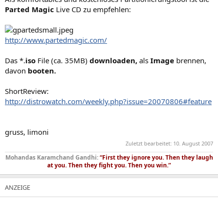
Datensicherungen erleichtert.
Parted Magic
Live CD zu empfehlen:
*
Datensicherheit:
Sollte das Dateisystem einer Partition Fehler
aufweisen, so sind die anderen Partitionen in der Regel davon nicht
betroffen.
http://www.partedmagic.com/
Das *.
iso
File (ca. 35MB)
downloaden,
als
Image
brennen,
davon
booten.
ShortReview:
http://distrowatch.com/weekly.php?issue=20070806#feature
gruss, limoni
Zuletzt bearbeitet:
10. August 2007
Mohandas Karamchand Gandhi:
“First they ignore you. Then they laugh
at you. Then they fight you. Then you win.”