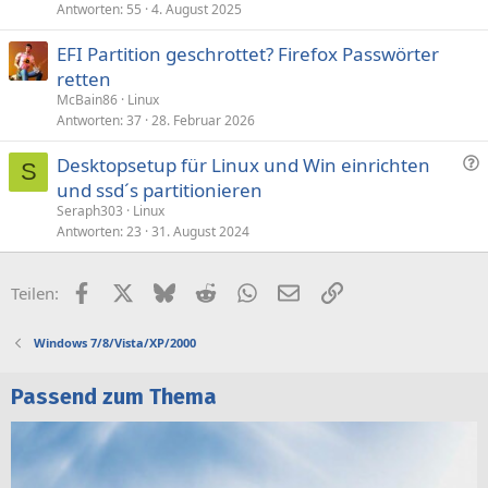
Antworten
55
4. August 2025
EFI Partition geschrottet? Firefox Passwörter
retten
McBain86
Linux
Antworten
37
28. Februar 2026
F
Desktopsetup für Linux und Win einrichten
S
r
und ssd´s partitionieren
a
Seraph303
Linux
g
Antworten
23
31. August 2024
e
Facebook
X (Twitter)
Bluesky
Reddit
WhatsApp
E-Mail
Link
Teilen:
Windows 7/8/Vista/XP/2000
Passend zum Thema