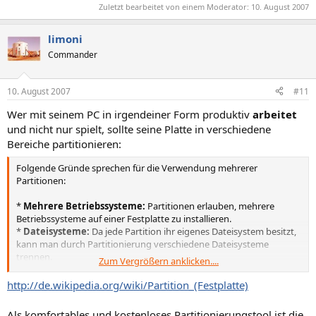
Zuletzt bearbeitet von einem Moderator:
10. August 2007
limoni
Commander
10. August 2007
#11
Wer mit seinem PC in irgendeiner Form produktiv
arbeitet
und nicht nur spielt, sollte seine Platte in verschiedene
Bereiche partitionieren:
Folgende Gründe sprechen für die Verwendung mehrerer
Partitionen:
*
Mehrere Betriebssysteme:
Partitionen erlauben, mehrere
Betriebssysteme auf einer Festplatte zu installieren.
*
Dateisysteme:
Da jede Partition ihr eigenes Dateisystem besitzt,
kann man durch Partitionierung verschiedene Dateisysteme
trennen.
Zum Vergrößern anklicken....
*
Organisation
: Man kann seine Daten dem Zweck nach in
verschiedenen Partitionen speichern. So können die Daten des
http://de.wikipedia.org/wiki/Partition_(Festplatte)
Systems, die Anwendungsprogramme und die Benutzerdaten auf
unterschiedlichen Partitionen liegen, was beispielsweise
Als komfortables und kostenloses Partitionierungstool ist die