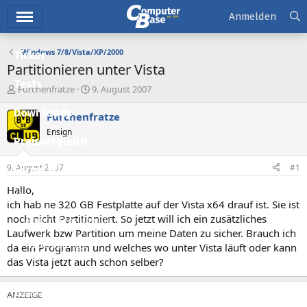
Hauptmenü
Anmelden
Windows 7/8/Vista/XP/2000
Ticker
Partitionieren unter Vista
Tests
E
E
Furchenfratze
9. August 2007
r
r
Downloads
s
s
Furchenfratze
t
t
Ensign
e
e
Preisvergleich
l
l
l
l
9. August 2007
#1
Forum
e
t
r
a
Hallo,
Aktuelles
m
ich hab ne 320 GB Festplatte auf der Vista x64 drauf ist. Sie ist
noch nicht Partitioniert. So jetzt will ich ein zusätzliches
Empfohlene Inhalte
Laufwerk bzw Partition um meine Daten zu sicher. Brauch ich
Neue Beiträge
da ein Programm und welches wo unter Vista läuft oder kann
das Vista jetzt auch schon selber?
Neueste Aktivitäten
Leserartikel