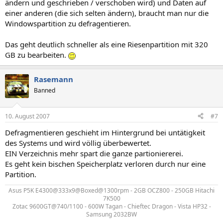
ändern und geschrieben / verschoben wird) und Daten auf
einer anderen (die sich selten ändern), braucht man nur die
Windowspartition zu defragentieren.
Das geht deutlich schneller als eine Riesenpartition mit 320
GB zu bearbeiten.
Rasemann
Banned
10. August 2007
#7
Defragmentieren geschieht im Hintergrund bei untätigkeit
des Systems und wird völlig überbewertet.
EIN Verzeichnis mehr spart die ganze partioniererei.
Es geht kein bischen Speicherplatz verloren durch nur eine
Partition.
Asus P5K E4300@333x9@Boxed@1300rpm - 2GB OCZ800 - 250GB Hitachi
7K500
Zotac 9600GT@740/1100 - 600W Tagan - Chieftec Dragon - Vista HP32 -
Samsung 2032BW​