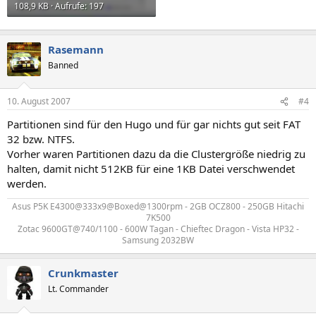
108,9 KB · Aufrufe: 197
Rasemann
Banned
10. August 2007
#4
Partitionen sind für den Hugo und für gar nichts gut seit FAT
32 bzw. NTFS.
Vorher waren Partitionen dazu da die Clustergröße niedrig zu
halten, damit nicht 512KB für eine 1KB Datei verschwendet
werden.
Asus P5K E4300@333x9@Boxed@1300rpm - 2GB OCZ800 - 250GB Hitachi
7K500
Zotac 9600GT@740/1100 - 600W Tagan - Chieftec Dragon - Vista HP32 -
Samsung 2032BW​
Crunkmaster
Lt. Commander