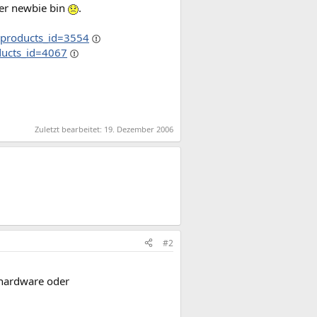
ler newbie bin
.
&products_id=3554
ducts_id=4067
Zuletzt bearbeitet:
19. Dezember 2006
#2
 hardware oder