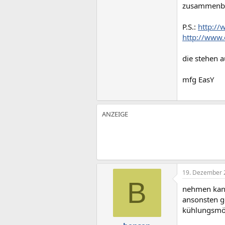
zusammenbau
P.S.:
http://
http://www.
die stehen 
mfg EasY
19. Dezember 
B
nehmen kann
ansonsten g
kühlungsmög