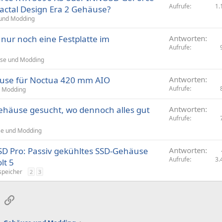
Aufrufe
1.
ractal Design Era 2 Gehäuse?
und Modding
t nur noch eine Festplatte im
Antworten
Aufrufe
se und Modding
use für Noctua 420 mm AIO
Antworten
Aufrufe
 Modding
ehäuse gesucht, wo dennoch alles gut
Antworten
Aufrufe
e und Modding
SD Pro: Passiv gekühltes SSD-Gehäuse
Antworten
Aufrufe
3.
lt 5
peicher
2
3
sApp
E-Mail
Link