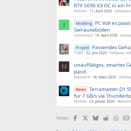
RTX 5090 X3 OC in ein F
Plutonic
11. April 2026
Gehäuse 
PC Voll es pass
Modding
I
Gehäuseboden
IronmanLG
10. April 2026
Gehäu
Passendes Gehä
Projekt
TrabT
22. Juni 2026
Gehäuse und
unauffäliges, smartes G
M
passt.
Maxl2016
16. März 2025
Gehäus
Terramaster D1 S
News
für 7 GB/s via Thunderbo
MichaG
23. Januar 2026
Massens
Facebook
X (Twitter)
Bluesky
Reddit
What
Teilen: