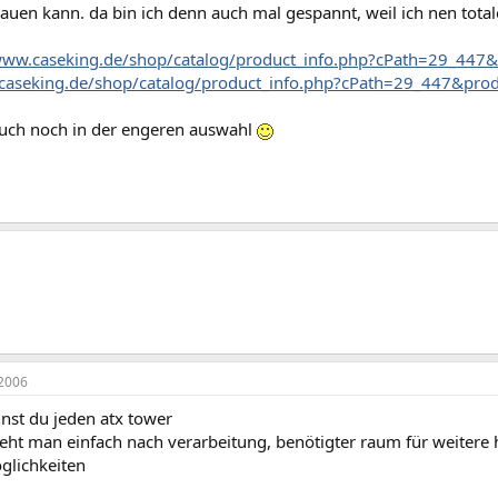
en kann. da bin ich denn auch mal gespannt, weil ich nen tota
www.caseking.de/shop/catalog/product_info.php?cPath=29_447
caseking.de/shop/catalog/product_info.php?cPath=29_447&pro
auch noch in der engeren auswahl
2006
st du jeden atx tower
eht man einfach nach verarbeitung, benötigter raum für weitere
lichkeiten