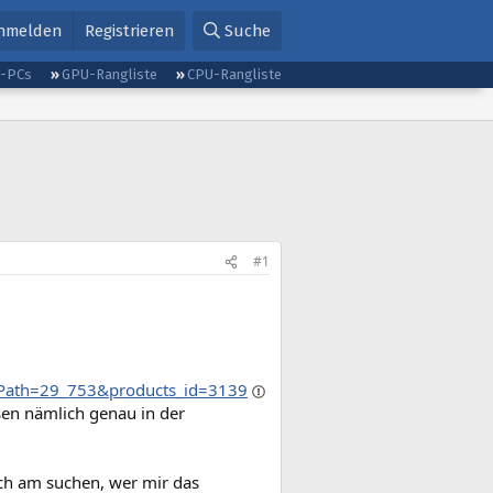
nmelden
Registrieren
Suche
g-PCs
GPU-Rangliste
CPU-Rangliste
#1
?cPath=29_753&products_id=3139
esen nämlich genau in der
ch am suchen, wer mir das