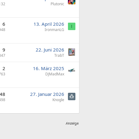
132
Plutonic
6
13. April 2026
I
948
IronmanLG
9
22. Juni 2026
847
TrabT
2
16. März 2025
763
DJMadMax
48
27. Januar 2026
498
Knogle