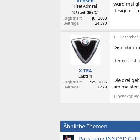
bensen
würd mal gla
Fleet Admiral
design ist 
🎅Rätsel-Elite ’24
Registriert
Juli 2003
Beiträge
24.390
19. Dezember 
Dem stimme i
der rest is
X-TR4
Captain
Die drei ge
Registriert
Nov. 2006
am meisten 
Beiträge
3.428
1|9950X3D/50
Ähnliche Themen
Passt eine INNO3D GeF