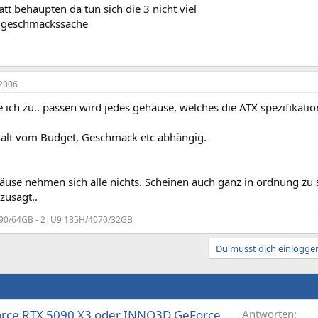
tt behaupten da tun sich die 3 nicht viel
ja geschmackssache
2006
ch zu.. passen wird jedes gehäuse, welches die ATX spezifikation
t halt vom Budget, Geschmack etc abhängig.
häuse nehmen sich alle nichts. Scheinen auch ganz in ordnung zu 
zusagt..
90/64GB - 2|U9 185H/4070/32GB
Du musst dich einloggen
orce RTX 5090 X3 oder INNO3D GeForce
Antworten