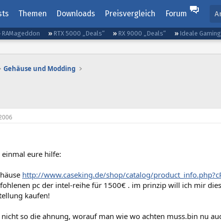
sts
Themen
Downloads
Preisvergleich
Forum
A
RAMageddon
RTX 5000 „Deals“
RX 9000 „Deals“
Ideale Gamin
Gehäuse und Modding
2006
 einmal eure hilfe:
ehäuse
http://www.caseking.de/shop/catalog/product_info.php
ohlenen pc der intel-reihe für 1500€ . im prinzip will ich mir di
ellung kaufen!
 nicht so die ahnung, worauf man wie wo achten muss.bin nu au