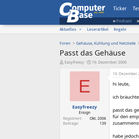
Ticker
Te
Podcast
Aktuelles
Leserartikel
Regeln
Foren
Gehäuse, Kühlung und Netzteile
Passt das Gehäuse
E
E
Easyfreezy
19. Dezember 2006
r
r
s
s
19. Dezember 
t
t
E
hi leute,
e
e
l
l
l
l
ich bräuchte
e
t
Easyfreezy
r
a
passt das g
m
Ensign
für den empf
Registriert
Okt. 2006
zusammenst
Beiträge
139
habe jedoch