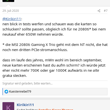
29. Juli 2020
#7
@Kirikiri11
:
nen blick in tests werfen und schauen was die karten so
schlucken? sollte passen, obgleich ich für ne 2080ti* bei nem
neukauf eher 650W nehmen würde.
* die MSI 2080ti Gaming X Trio geht mit dem NT nicht, die hat
noch nen dritten PCIe-stromanschluss.
dass im laufe des jahres, mWn wohl im bereich september,
neue karten erscheinen hast du aufm schirm? ich würde jetzt
eher nicht mehr 700€ oder gar 1000€ aufwärts in ne
alte
graka stecken.
Signatur wird geladen, bitte warten...
Kuestennebel79
R
e
a
Kirikiri11
k
K
t