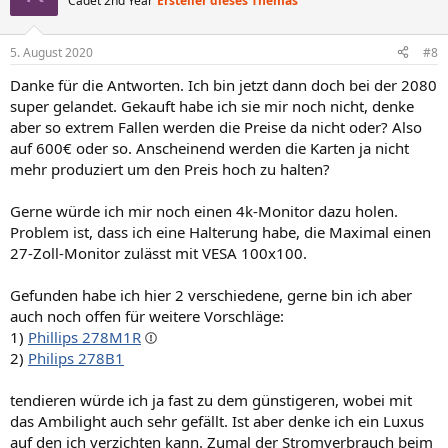
Cadet 2nd Year
Ersteller dieses Themas
i
o
n
5. August 2020
#8
e
n
Danke für die Antworten. Ich bin jetzt dann doch bei der 2080
:
super gelandet. Gekauft habe ich sie mir noch nicht, denke
aber so extrem Fallen werden die Preise da nicht oder? Also
auf 600€ oder so. Anscheinend werden die Karten ja nicht
mehr produziert um den Preis hoch zu halten?
Gerne würde ich mir noch einen 4k-Monitor dazu holen.
Problem ist, dass ich eine Halterung habe, die Maximal einen
27-Zoll-Monitor zulässt mit VESA 100x100.
Gefunden habe ich hier 2 verschiedene, gerne bin ich aber
auch noch offen für weitere Vorschläge:
1)
Phillips 278M1R
2)
Philips 278B1
tendieren würde ich ja fast zu dem günstigeren, wobei mit
das Ambilight auch sehr gefällt. Ist aber denke ich ein Luxus
auf den ich verzichten kann. Zumal der Stromverbrauch beim