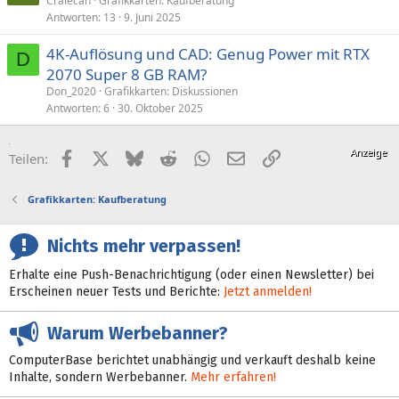
Cralecan
Grafikkarten: Kaufberatung
r
Antworten
13
9. Juni 2025
t
4K-Auflösung und CAD: Genug Power mit RTX
D
2070 Super 8 GB RAM?
Don_2020
Grafikkarten: Diskussionen
Antworten
6
30. Oktober 2025
Facebook
X (Twitter)
Bluesky
Reddit
WhatsApp
E-Mail
Link
Teilen:
Grafikkarten: Kaufberatung
Nichts mehr verpassen!
Erhalte eine Push-Benachrichtigung (oder einen Newsletter) bei
Erscheinen neuer Tests und Berichte:
Jetzt anmelden!
Warum Werbebanner?
ComputerBase berichtet unabhängig und verkauft deshalb keine
Inhalte, sondern Werbebanner.
Mehr erfahren!