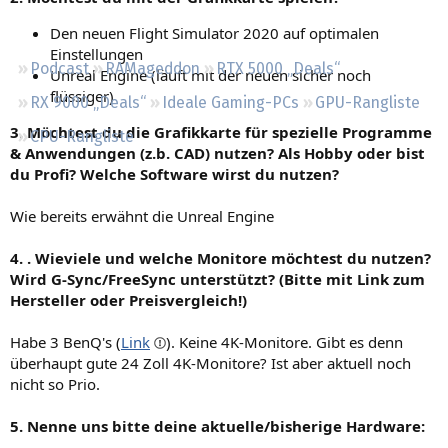
Regeln
Den neuen Flight Simulator 2020 auf optimalen
Einstellungen
Podcast
RAMageddon
RTX 5000 „Deals“
Unreal Engine (läuft mit der neuen sicher noch
flüssiger)
RX 9000 „Deals“
Ideale Gaming-PCs
GPU-Rangliste
3. Möchtest du die Grafikkarte für spezielle Programme
CPU-Rangliste
& Anwendungen (z.b. CAD) nutzen? Als Hobby oder bist
du Profi? Welche Software wirst du nutzen?
Wie bereits erwähnt die Unreal Engine
4. . Wieviele und welche Monitore möchtest du nutzen?
Wird G-Sync/FreeSync unterstützt? (Bitte mit Link zum
Hersteller oder Preisvergleich!)
Habe 3 BenQ's (
Link
). Keine 4K-Monitore. Gibt es denn
überhaupt gute 24 Zoll 4K-Monitore? Ist aber aktuell noch
nicht so Prio.
5. Nenne uns bitte deine aktuelle/bisherige Hardware: