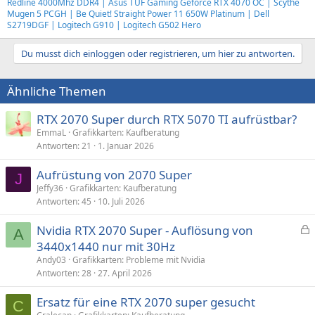
Redline 4000Mhz DDR4 | Asus TUF Gaming Geforce RTX 4070 OC | Scythe
Mugen 5 PCGH | Be Quiet! Straight Power 11 650W Platinum | Dell
S2719DGF | Logitech G910 | Logitech G502 Hero
Du musst dich einloggen oder registrieren, um hier zu antworten.
Ähnliche Themen
RTX 2070 Super durch RTX 5070 TI aufrüstbar?
EmmaL
Grafikkarten: Kaufberatung
Antworten
21
1. Januar 2026
Aufrüstung von 2070 Super
J
Jeffy36
Grafikkarten: Kaufberatung
Antworten
45
10. Juli 2026
Nvidia RTX 2070 Super - Auflösung von
A
e
3440x1440 nur mit 30Hz
s
Andy03
Grafikkarten: Probleme mit Nvidia
p
Antworten
28
27. April 2026
e
Ersatz für eine RTX 2070 super gesucht
r
C