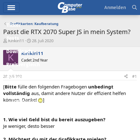
Hauptmenü
Anmelden
Grafikkarten: Kaufberatung
Ticker
Passt die RTX 2070 Super JS in mein System?
Tests
E
E
Kirikiri11
28. Juli 2020
r
r
Downloads
s
s
Kirikiri11
K
t
t
Cadet 2nd Year
e
e
Preisvergleich
l
l
l
l
28. Juli 2020
#1
Forum
e
t
r
a
[
Bitte
fülle den folgenden Fragebogen
unbedingt
Aktuelles
m
vollständig
aus, damit andere Nutzer dir effizient helfen
können. Danke!
]
Empfohlene Inhalte
Neue Beiträge
1. Wie viel Geld bist du bereit auszugeben?
Neueste Aktivitäten
Je weniger, desto besser
Leserartikel
2. Möchtest du mit der Grafikkarte spielen?