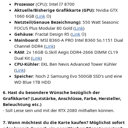
Prozessor
(CPU): Intel I7 8700
Aktuelle/Bisherige Grafikkarte (GPU)
: Nvidia GTX
1060 6GB (
Link
)
Netzteil(Genaue Bezeichnung)
: 550 Watt Seasonic
FOCUS Plus Modular 80 Gold (
Link
)
Gehäuse
: Fractal Design R5 (
Link
)
Mainboard
: MSI B360-A PRO Intel B360 So.1151 Dual
Channel DDR4 (
Link
)
RAM
: 2x 16GB G.Skill Aegis DDR4-2666 DIMM CL19
Dual Kit (
Link
)
CPU-Kühler
: EKL Ben Nevis Advanced Tower Kühler
(
Link
)
Speicher
: Noch 2 Samsung Evo 500GB SSD's und eine
WD Blue 1TB HDD
6. Hast du besondere Wünsche bezüglich der
Grafikkarte? (Lautstärke, Anschlüsse, Farbe, Hersteller,
Beleuchtung etc.)
- Soll Leise sein und mit der RTX 2080 mithalten können.
7. Wann möchtest du die Karte kaufen? Möglichst sofort