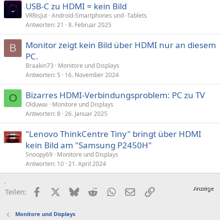
USB-C zu HDMI = kein Bild
VRRisJut
Android-Smartphones und -Tablets
Antworten
21
8. Februar 2025
Monitor zeigt kein Bild über HDMI nur an diesem
B
PC.
Braakin73
Monitore und Displays
Antworten
5
16. November 2024
Bizarres HDMI-Verbindungsproblem: PC zu TV
O
Olduwai
Monitore und Displays
Antworten
8
26. Januar 2025
"Lenovo ThinkCentre Tiny" bringt über HDMI
kein Bild am "Samsung P2450H"
Snoopy69
Monitore und Displays
Antworten
10
21. April 2024
Facebook
X (Twitter)
Bluesky
Reddit
WhatsApp
E-Mail
Link
Teilen:
Monitore und Displays