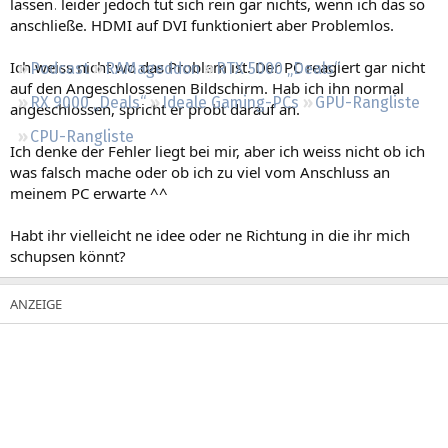
lassen. leider jedoch tut sich rein gar nichts, wenn ich das so
Regeln
anschließe. HDMI auf DVI funktioniert aber Problemlos.
Ich weiss nicht wo das Problem ist. Der PC reagiert gar nicht
Podcast
RAMageddon
RTX 5000 „Deals“
auf den Angeschlossenen Bildschirm. Hab ich ihn normal
RX 9000 „Deals“
Ideale Gaming-PCs
GPU-Rangliste
angeschlossen, spricht er probt darauf an.
CPU-Rangliste
Ich denke der Fehler liegt bei mir, aber ich weiss nicht ob ich
was falsch mache oder ob ich zu viel vom Anschluss an
meinem PC erwarte ^^
Habt ihr vielleicht ne idee oder ne Richtung in die ihr mich
schupsen könnt?