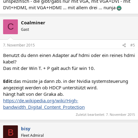
unspezifisch - die gibt/gabs nur mit VGA, mit VGA+DVI - mit
DVI+HDMI, mit VGA+HDMI ... mit allem drei ... nunja
Coalminer
C
Gast
7. November 2015
#5
Benutzt du denn einen Adapter auf hdmi oder ein reines hdmi
kabel?
Das mit der Win T. + P galt auch für win 10.
Edit
:das müsste ja dann zb. in der Nvidia systemsteuerung
angezeigt werden ob HDCP unterstützt wird.
hängt halt von der Graka ab.
https://de.wikipedia.org/wiki/High-
bandwidth_Digital_Content_Protection
Zuletzt bearbeitet:
7. November 2015
bisy
B
Fleet Admiral