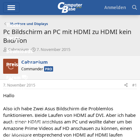
Hauptmenü
Anmelden
Monitore und Displays
Ticker
Pc Bildschirm an PC mit HDMI zu HDMI kein
Tests
Bild/Ton
E
E
Cabranium
7. November 2015
Downloads
r
r
s
s
Cabranium
C
Preisvergleich
t
t
Commander
PRO
e
e
l
l
Forum
l
l
7. November 2015
#1
e
t
Aktuelles
r
a
Hallo
m
Empfohlene Inhalte
Also ich habe Zwei Asus Bildschirm die Problemlos
Neue Beiträge
funktionieren. Beide Laufen von HDMI auf DVI. Aber ich habe
auch einen HDMI anschluss am PC und wollte daher um bei
Neueste Aktivitäten
Amazone Prime Videos auf HD anschauen zu können, einen
Leserartikel
der Monitore entsprechend von HDMI auf HDMI laufen