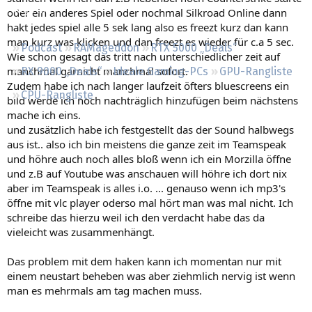
Regeln
oder ein anderes Spiel oder nochmal Silkroad Online dann
hakt jedes spiel alle 5 sek lang also es freezt kurz dan kann
man kurz was klicken und dan freezt es wieder für c.a 5 sec.
Podcast
RAMageddon
RTX 5000 „Deals“
Wie schon gesagt das tritt nach unterschiedlicher zeit auf
manchmal garnicht manchmal sofort.
RX 9000 „Deals“
Ideale Gaming-PCs
GPU-Rangliste
Zudem habe ich nach langer laufzeit öfters bluescreens ein
CPU-Rangliste
bild werde ich noch nachträglich hinzufügen beim nächstens
mache ich eins.
und zusätzlich habe ich festgestellt das der Sound halbwegs
aus ist.. also ich bin meistens die ganze zeit im Teamspeak
und höhre auch noch alles bloß wenn ich ein Morzilla öffne
und z.B auf Youtube was anschauen will höhre ich dort nix
aber im Teamspeak is alles i.o. ... genauso wenn ich mp3's
öffne mit vlc player oderso mal hört man was mal nicht. Ich
schreibe das hierzu weil ich den verdacht habe das da
vieleicht was zusammenhängt.
Das problem mit dem haken kann ich momentan nur mit
einem neustart beheben was aber ziehmlich nervig ist wenn
man es mehrmals am tag machen muss.