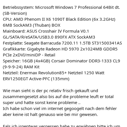
Betriebssystem: Microsoft Windows 7 Professional 64Bit dt.
(SB-Version)
CPU: AMD Phenom II X6 1090T Black Edition (6x 3.2GHz)
6MB SockAM3 (Thuban) BOX
Mainboard: ASUS Crosshair IV Formula V0.1
GL/SATA/R/eSATA/USB3.0 890FX ATX SockAM3
Festplatte: Seagate Barracuda 7200.11 1.5TB ST31500341AS
Grafikkarte: Gigabyte Radeon HD 5970 2x1024MB GDDR5
PCIe 2xDVI/miniDP - Retail
Speicher: 16GB (4x4GB) Corsair Dominator DDR3-1333 CL9
(9-9-9-24) RAM Kit
Netzteil: Enermax Revolution85+ Netzteil 1250 Watt
ERV1250EGT Active-PFC (135mm)
Wie man sieht is der pc relativ frisch gekauft und
zusammengesetzt also bis auf die probleme leuft er total
super und hatte sonst keine probleme ..
Ich habe schon viel im internet gegoogelt nach dem fehler
aber keine ist halt genauso wie bei mir gewesen.
Fals ich irgentwas vergessen habe zu erwähnen bitte ich um