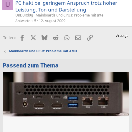
PC hakt bei geringem Anspruch trotz hoher
U
Leistung, Ton und Darstellung
UnD3Rd0g
Mainboards und CPUs: Probleme mit Intel
Antworten
5
12. August 2009
Facebook
X (Twitter)
Bluesky
Reddit
WhatsApp
E-Mail
Link
Teilen:
Mainboards und CPUs: Probleme mit AMD
Passend zum Thema