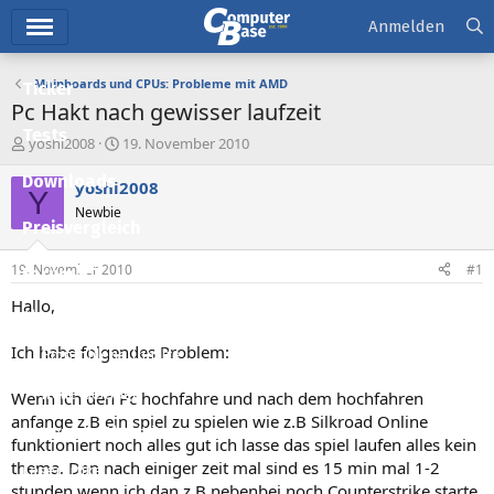
Hauptmenü
Anmelden
Mainboards und CPUs: Probleme mit AMD
Ticker
Pc Hakt nach gewisser laufzeit
Tests
E
E
yoshi2008
19. November 2010
r
r
Downloads
s
s
yoshi2008
Y
t
t
Newbie
e
e
Preisvergleich
l
l
l
l
19. November 2010
#1
Forum
e
t
r
a
Hallo,
Aktuelles
m
Ich habe folgendes Problem:
Empfohlene Inhalte
Neue Beiträge
Wenn ich den Pc hochfahre und nach dem hochfahren
anfange z.B ein spiel zu spielen wie z.B Silkroad Online
Neueste Aktivitäten
funktioniert noch alles gut ich lasse das spiel laufen alles kein
thema. Dan nach einiger zeit mal sind es 15 min mal 1-2
Leserartikel
stunden wenn ich dan z.B nebenbei noch Counterstrike starte