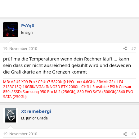
PsYq0
Ensign
19. November 2010
#2
prüf ma die Temperaturen wenn dein Rechner läuft ... kann
sein dass der nicht ausreichend gekühlt wird und deswegen
die Grafikkarte an ihre Grenzen kommt
MB: ASUS X99 Pro / CPU: i7 5820k @ H²O - oc: 4.6GHz / RAM: GSkill F4-
2133C15Q-16GRK/ VGA: INNO3D RTX 2080ti iCHILL Frostbite/ PSU: Corsair
850i / SSD: Samsung 950 Pro M.2 (256Gb), 850 EVO SATA (500Gb)/ 840 EVO
SATA (250Gb)
Xtremebergi
Lt. Junior Grade
19. November 2010
#3