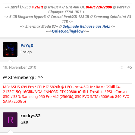
--> Intel i7-950
4,2GHz
@ NH-D14 // GTX 480 OC
860/1720/2000
@ Peter //
Gigabyte X58A-UD7 <--
--> 6 GB Kingston HyperX // Curcial RealSSD 128GB // Samsung SpinPoint F3
1TB <--
--> Enermax Modu 87+ //
Selfmade Gehäuse aus Holz
<--
--->
Quiet
Cooling
Flow
<---
PsYq0
Ensign
19. November 2010
#5
@ Xtremebergi : ^^
MB: ASUS X99 Pro / CPU: i7 5820k @ H²O - oc: 4.6GHz / RAM: GSkill F4-
2133C15Q-16GRK/ VGA: INNO3D RTX 2080ti iCHILL Frostbite/ PSU: Corsair
850i / SSD: Samsung 950 Pro M.2 (256Gb), 850 EVO SATA (500Gb)/ 840 EVO
SATA (250Gb)
rockys82
R
Gast