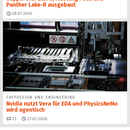
Panther Lake-R ausgebaut
28.07.2026
CHIPDESIGN UND ENGINEERING
Nvidia nutzt Vera für EDA und PhysicsNeMo
wird agentisch
Kommentare
23
27.07.2026