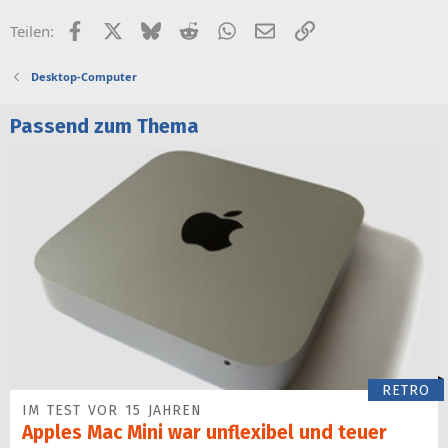
Facebook
X (Twitter)
Bluesky
Reddit
WhatsApp
E-Mail
Link
Teilen:
Desktop-Computer
Passend zum Thema
RETRO
IM TEST VOR 15 JAHREN
Apples Mac Mini war unflexibel und teuer