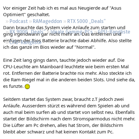
Regeln
Vor einiger Zeit hab ich es mal aus Neugierde auf "Asus
Optimiert" geschaltet.
Podcast
RAMageddon
RTX 5000 „Deals“
Dann brauchte das System viele Anlaufe zum starten und
RX 9000 „Deals“
Ideale Gaming-PCs
GPU-Rangliste
ging irgendwann gar nicht mehr an. Das entfernen und
einfügen der Bios Batterie brachte dabei Abhilfe. Also stellte
CPU-Rangliste
ich das ganze im Bios wieder auf "Normal".
Eine Zeit lang gings dann, tauchte jedoch wieder auf. Die
CPU-Leuchte am Mainboard leuchtete wie beim ersten Mal
rot. Entfernen der Batterie brachte nix mehr. Also steckte ich
die Ram-Riegel mal in die anderen beiden Slots. Und siehe da,
es funzte.
Seitdem startet das System zwar, braucht z.T jedoch zwei
Anläufe. Ausserdem stürzt es während dem Spielen ab und
auch mal beim surfen ab und startet von selbst neu. Ebenfalls
startet der Bildschirm nach dem Stromsparmodus nicht mehr.
Die Lüfter am Pc drehen, alles hat Strom, der Bildschirm
bleibt aber schwarz und hat keinen Kontakt zum Pc.