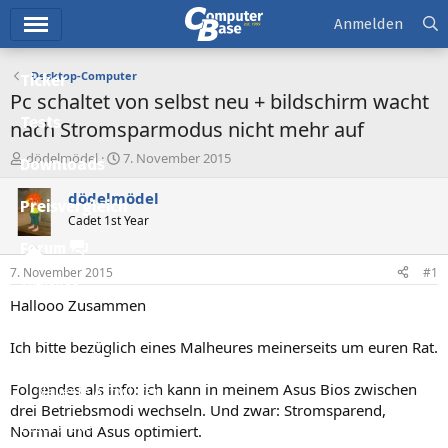
Hauptmenü
Anmelden
Desktop-Computer
Ticker
Pc schaltet von selbst neu + bildschirm wacht
Tests
nach Stromsparmodus nicht mehr auf
E
E
dödelmödel
7. November 2015
Downloads
r
r
s
s
dödelmödel
Preisvergleich
t
t
Cadet 1st Year
e
e
l
l
Forum
l
l
7. November 2015
#1
e
t
Aktuelles
r
a
Hallooo Zusammen
m
Empfohlene Inhalte
Ich bitte bezüglich eines Malheures meinerseits um euren Rat.
Neue Beiträge
Folgendes als info: ich kann in meinem Asus Bios zwischen
Neueste Aktivitäten
drei Betriebsmodi wechseln. Und zwar: Stromsparend,
Leserartikel
Normal und Asus optimiert.