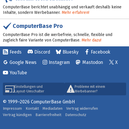
ComputerBase berichtet unabhängig und verkauft deshalb keine
Inhalte, sondern Werbebanner.
Mehr erfahren!
ComputerBase Pro
ComputerBase Pro ist die werbefreie, schnelle, flexible und
zugleich faire Variante von ComputerBase.
Mehr dazu!
Feeds
Discord
Bluesky
Facebook
Google News
Instagram
Mastodon
X
YouTube
Einstellungen und
Probleme mit einem
Layout-Umschalter
Werbebanner?
© 1999–2026 ComputerBase GmbH
Impressum
Kontakt
Mediadaten
Vertrag widerrufen
Vertrag kündigen
Barrierefreiheit
Datenschutz