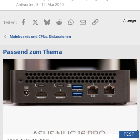
Antworten
3
12. Mai 2020
Facebook
X (Twitter)
Bluesky
Reddit
WhatsApp
E-Mail
Link
Teilen:
Mainboards und CPUs: Diskussionen
Passend zum Thema
TEST