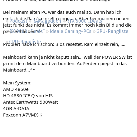
Regeln
Bei meinem alten PC war das auch mal so. Dann hab ich
einfach die Ram's einzelt reingetan. Aber bei meinem neuen
Podcast
RAMageddon
RTX 5000 „Deals“
jetzt funkt das nicht. Es kommt immer noch kein Bild und die
piepser bleiben^^
RX 9000 „Deals“
Ideale Gaming-PCs
GPU-Rangliste
CPU-Rangliste
Probiert habe ich schon: Bios resettet, Ram einzelt rein, ....
Mainboard kann ja nicht kaputt sein... weil der POWER SW ist
ja mit dem Mainboard verbunden. Außerdem piepst ja das
Mainboard...^^
Mein System:
AMD 4850e
HD 4830 ICE Q von HIS
Antec Earthwatts 500Watt
4GB A-DATA
Foxconn A7VMX-K