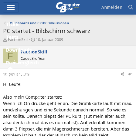
Hauptmenü
Anmelden
Mainboards und CPUs: Diskussionen
Ticker
PC startet - Bildschirm schwarz
Tests
E
E
FactionSkill
10. Januar 2009
r
r
Downloads
s
s
FactionSkill
F
t
t
Cadet 3rd Year
e
e
Preisvergleich
l
l
l
l
10. Januar 2009
#1
Forum
e
t
r
a
Hi Leute!
Aktuelles
m
Also mein Computer startet:
Empfohlene Inhalte
Wenn ich On drücke geht er an. Die Grafikkarte läuft mit max.
Neue Beiträge
umdrehungen und eine Sekunde danach normal. So wie es
sein sollte. Danach piepst der PC kurz. (Tut mein alter auch,
Neueste Aktivitäten
also denk ich mal das es normal ist). Aufjedenfall kommen
dann 3 Piepser, die mir Magenschmerzen bereiten. Aber das
Leserartikel
Problem ist halt, das der Bildschirm kein Bild zeigt.