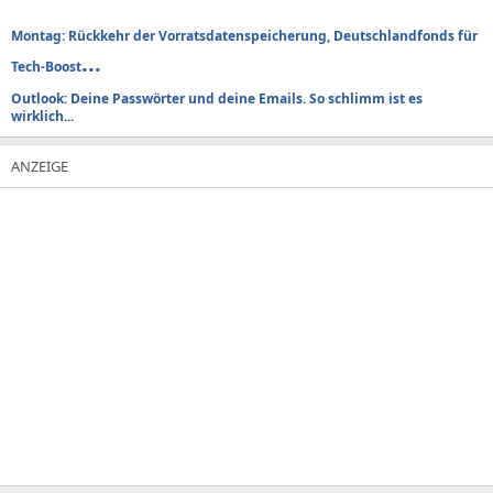
Montag: Rückkehr der Vorratsdatenspeicherung, Deutschlandfonds für
...
Tech-Boost
Outlook: Deine Passwörter und deine Emails. So schlimm ist es
wirklich...