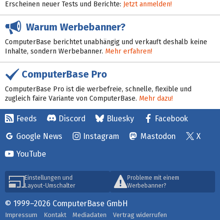
Erscheinen neuer Tests und Berichte:
Jetzt anmelden!
Warum Werbebanner?
ComputerBase berichtet unabhängig und verkauft deshalb keine
Inhalte, sondern Werbebanner.
Mehr erfahren!
ComputerBase Pro
ComputerBase Pro ist die werbefreie, schnelle, flexible und
zugleich faire Variante von ComputerBase.
Mehr dazu!
Feeds
Discord
Bluesky
Facebook
Google News
Instagram
Mastodon
X
YouTube
Einstellungen und
Probleme mit einem
Layout-Umschalter
Werbebanner?
© 1999–2026 ComputerBase GmbH
Impressum
Kontakt
Mediadaten
Vertrag widerrufen