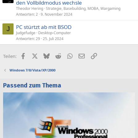
den Vollbildmodus wechsle
Theodor Hering
Strategie, Basebuilding, MOBA, Wargaming
Antworten
2
9. November 2024
PC stürtzt ab mit BSOD
J
Judgefudge
Desktop-Computer
Antworten
29
25. Juli 2024
Facebook
X (Twitter)
Bluesky
Reddit
WhatsApp
E-Mail
Link
Teilen:
Windows 7/8/Vista/XP/2000
Passend zum Thema