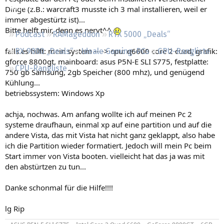
Regeln
Dinge (z.B.: warcraft3 musste ich 3 mal installieren, weil er
immer abgestürtz ist)...
Bitte helft mir, denn es nervt^^
Podcast
RAMageddon
RTX 5000 „Deals“
falls es hilft: mein system ----> cpu: q6600 core 2 cuad, grafik:
RX 9000 „Deals“
Ideale Gaming-PCs
GPU-Rangliste
gforce 8800gt, mainboard: asus P5N-E SLI S775, festplatte:
CPU-Rangliste
750 gb Samsung, 2gb Speicher (800 mhz), und genügend
Kühlung...
betriebssystem: Windows Xp
achja, nochwas. Am anfang wollte ich auf meinen Pc 2
systeme draufhaun, einmal xp auf eine partition und auf die
andere Vista, das mit Vista hat nicht ganz geklappt, also habe
ich die Partition wieder formatiert. Jedoch will mein Pc beim
Start immer von Vista booten. vielleicht hat das ja was mit
den abstürtzen zu tun...
Danke schonmal für die Hilfe!!!!
lg Rip