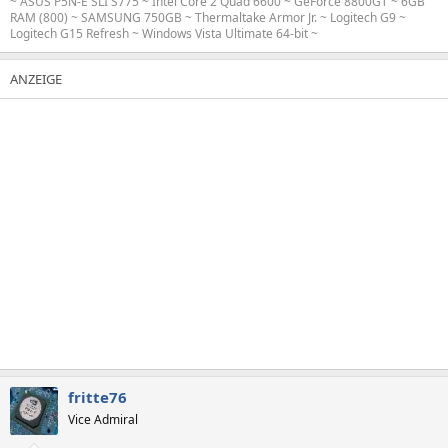
~ ASUS P5N-E SLI S775 ~ Intel Core 2 Quad 6600 ~ GeForce 8800GT ~ 6GB
RAM (800) ~ SAMSUNG 750GB ~ Thermaltake Armor Jr. ~ Logitech G9 ~
Logitech G15 Refresh ~ Windows Vista Ultimate 64-bit ~
fritte76
Vice Admiral