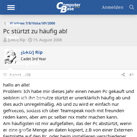
Hauptmenü
Anmelden
Windows 7/8/Vista/XP/2000
Ticker
Pc stürtzt zu häufig ab!
Tests
E
E
[DRO] Rip
15. August 2008
r
r
Downloads
s
s
[DRO] Rip
t
t
Cadet 3rd Year
e
e
Preisvergleich
l
l
l
l
15. August 2008
#1
Forum
e
t
r
a
hallo an alle!
Aktuelles
m
Problem: Ich habe mir dieses Jahr einen neuen Pc gekauft und
seitdem ich ihn benutze stürtzt er unerklärlich häufig ab und
Empfohlene Inhalte
dies auch unregelmäßig. Ab und zu wird er einfach nur
Neue Beiträge
gefreezed, sodass ich über Teamspeak noch mit freunden
reden kann, aber am pc selber nix mehr machen kann.
Neueste Aktivitäten
Am häufigsten ist mir aufgefallen, das der Pc abstürtzt, wenn
er eine große Menge an daten kopiert, z.B von einer Externen
Leserartikel
Festplatte auf den Pc, oder beim installieren verschiedener