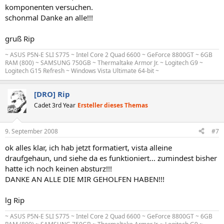
komponenten versuchen.
schonmal Danke an alle!!!
gruß Rip
~ ASUS P5N-E SLI S775 ~ Intel Core 2 Quad 6600 ~ GeForce 8800GT ~ 6GB
RAM (800) ~ SAMSUNG 750GB ~ Thermaltake Armor Jr. ~ Logitech G9 ~
Logitech G15 Refresh ~ Windows Vista Ultimate 64-bit ~
[DRO] Rip
Cadet 3rd Year
Ersteller dieses Themas
9. September 2008
#7
ok alles klar, ich hab jetzt formatiert, vista alleine
draufgehaun, und siehe da es funktioniert... zumindest bisher
hatte ich noch keinen absturz!!!
DANKE AN ALLE DIE MIR GEHOLFEN HABEN!!!
lg Rip
~ ASUS P5N-E SLI S775 ~ Intel Core 2 Quad 6600 ~ GeForce 8800GT ~ 6GB