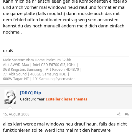
Kann mich da nr anschließen geh die Komponenten einzel ab
und amch vorher mal windows neud rauf und formatier mal
die ganze platte (falls möglich) dann müsste auch das mit
dem fehlerhaften bootloader eintrag weg sein ansonsten
kannst du das noch manuell ändern meld dich dann einfach
nochmal.
gruß
Mein System: Vista Home Preimum 32-bit
Abit AW9D-Max | Intel C2D E6700 @3,1GHz |
3GB Kingston, Samsung | ATI Radeon HD4870 |
7.1 Abit Sound | 400GB Samsung HDD |
600W Tagan NT | 19" Samsung Syncmaster
[DRO] Rip
Cadet 3rd Year
Ersteller dieses Themas
15. August 2008
#6
alles klar! werde mal windows neu drauf haun, falls das nicht
funktionieren sollte, werd ichs mal mit den hardware