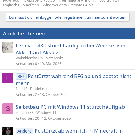
RAM (800) ~ SAMSUNG 750GB ~ Thermaltake Armor Jr. ~ Logitech G9 ~
Logitech G15 Refresh ~ Windows Vista Ultimate 64-bit ~
Du musst dich einloggen oder registrieren, um hier zu antworten.
Ähnliche Themen
Lenovo T480 stürzt häufig ab bei Wechsel von
Akku 1 auf Akku 2.
WoisthierdasKlo
Notebooks
Antworten
8
19. Mai 2026
Pc stürtzt während BF6 ab und bootet nicht
BF6
F
mehr
Felix18
Battlefield
Antworten
2
13. Oktober 2025
Selbstbau PC mit Windows 11 stürzt häufig ab
S
schlaubi88
Windows 11
Antworten
20
12. Oktober 2025
Pc stürtzt ab wenn ich in Minecraft in
Andere