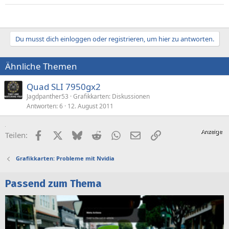
Du musst dich einloggen oder registrieren, um hier zu antworten.
Ähnliche Themen
Quad SLI 7950gx2
Jagdpanther53
Grafikkarten: Diskussionen
Antworten
6
12. August 2011
Facebook
X (Twitter)
Bluesky
Reddit
WhatsApp
E-Mail
Link
Teilen:
Grafikkarten: Probleme mit Nvidia
Passend zum Thema