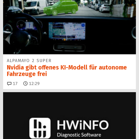
ALPAMAYO 2 SUPER
Nvidia gibt offenes KI-Modell für autonome
Fahrzeuge frei
Kommentare
17
12:29