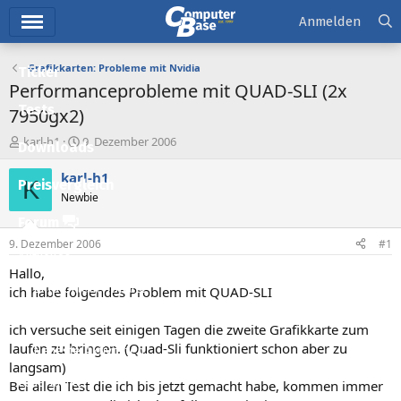
Hauptmenü
Anmelden
Grafikkarten: Probleme mit Nvidia
Ticker
Performanceprobleme mit QUAD-SLI (2x
Tests
7950gx2)
E
E
karl-h1
9. Dezember 2006
Downloads
r
r
s
s
karl-h1
K
Preisvergleich
t
t
Newbie
e
e
l
l
Forum
l
l
9. Dezember 2006
#1
e
t
Aktuelles
r
a
Hallo,
m
Empfohlene Inhalte
ich habe folgendes Problem mit QUAD-SLI
Neue Beiträge
ich versuche seit einigen Tagen die zweite Grafikkarte zum
laufen zu bringen. (Quad-Sli funktioniert schon aber zu
Neueste Aktivitäten
langsam)
Leserartikel
Bei allen Test die ich bis jetzt gemacht habe, kommen immer