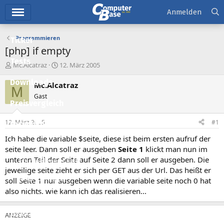
Hauptmenü
Anmelden
Programmieren
Ticker
[php] if empty
Tests
E
E
Mc.Alcatraz
12. März 2005
r
r
Downloads
s
s
Mc.Alcatraz
M
t
t
Gast
e
e
Preisvergleich
l
l
l
l
12. März 2005
#1
Forum
e
t
r
a
Ich habe die variable $seite, diese ist beim ersten aufruf der
Aktuelles
m
seite leer. Dann soll er ausgeben
Seite 1
klickt man nun im
unteren Teil der Seite auf Seite 2 dann soll er ausgeben. Die
Empfohlene Inhalte
jeweilige seite zieht er sich per GET aus der Url. Das heißt er
Neue Beiträge
soll Seite 1 nur ausgeben wenn die variable seite noch 0 hat
also nichts. wie kann ich das realisieren...
Neueste Aktivitäten
Leserartikel