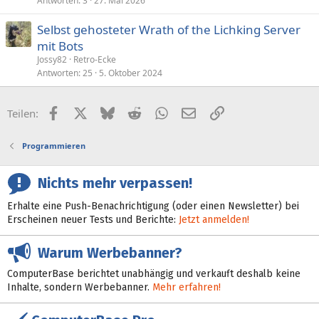
Antworten
3
27. Mai 2026
r
Selbst gehosteter Wrath of the Lichking Server
r
t
mit Bots
Jossy82
Retro-Ecke
Antworten
25
5. Oktober 2024
Facebook
X (Twitter)
Bluesky
Reddit
WhatsApp
E-Mail
Link
Teilen:
Programmieren
Nichts mehr verpassen!
Erhalte eine Push-Benachrichtigung (oder einen Newsletter) bei
Erscheinen neuer Tests und Berichte:
Jetzt anmelden!
Warum Werbebanner?
ComputerBase berichtet unabhängig und verkauft deshalb keine
Inhalte, sondern Werbebanner.
Mehr erfahren!