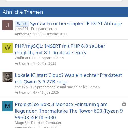
Ähnliche Themen
Syntax Error bei simpler IF EXIST Abfrage
Batch
J
JahniS01
Programmieren
Antworten
11
30. Oktober 2022
PHP/mySQL: INSERT mit PHP 8.0 sauber
W
möglich, mit 8.1 duplicate entry.
WulfmanGER
Programmieren
Antworten
1
6. Mai 2023
Lokale KI statt Cloud? Was ein echter Praxistest
mit Qwen 3.6 27B zeigt
chr1zZo
KI, Sprachmodelle und maschinelles Lernen
Antworten
47
16. Juli 2026
Projekt Ice-Box: 3 Monate Feintuning am
M
e
liegenden Thermaltake The Tower 600 (Ryzen 9
s
9950X & RTX 5080
p
Magic64
Desktop-Computer
e