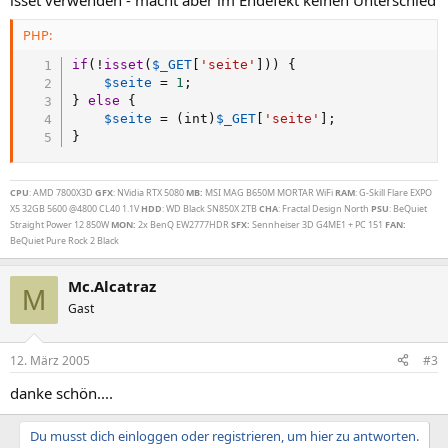
isset verwenden - macht aber im Endefekt keinen Unterschied
PHP:
if
(
!
isset
(
$_GET
[
'seite'
]
)
)
{
$seite
=
1
;
}
else
{
$seite
=
(
int
)
$_GET
[
'seite'
]
;
}
CPU
: AMD 7800X3D
GFX
: NVidia RTX 5080
MB:
MSI MAG B650M MORTAR WiFi
RAM
: G-Skill Flare EXPO
X5 32GB 5600 @4800 CL40 1.1V
HDD
: WD Black SN850X 2TB
CHA
: Fractal Design North
PSU
: BeQuiet
Straight Power 12 850W
MON:
2x BenQ EW2777HDR
SFX:
Sennheiser 3D G4ME1 + PC 151
FAN:
BeQuiet Pure Rock 2 Black
Mc.Alcatraz
M
Gast
12. März 2005
#3
danke schön....
Du musst dich einloggen oder registrieren, um hier zu antworten.