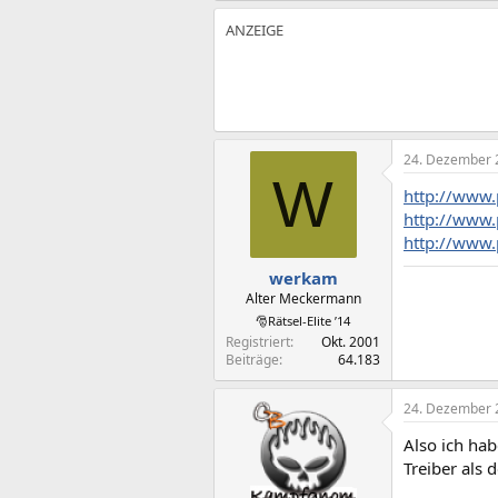
24. Dezember 
W
http://www
http://www
http://www
werkam
Alter Meckermann
🎅Rätsel-Elite ’14
Registriert
Okt. 2001
Beiträge
64.183
24. Dezember 
Also ich hab
Treiber als 