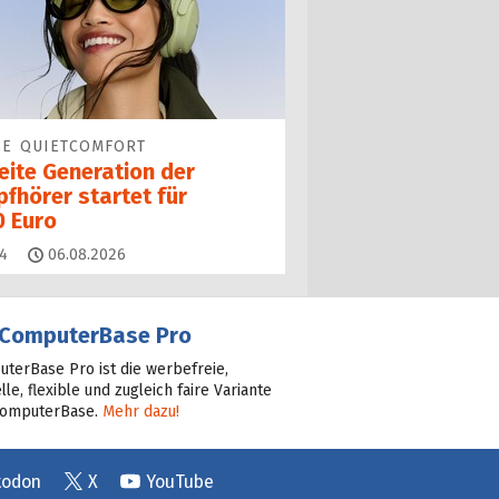
SE QUIETCOMFORT
eite Generation der
fhörer startet für
0 Euro
Kommentare
4
06.08.2026
ComputerBase Pro
terBase Pro ist die werbefreie,
lle, flexible und zugleich faire Variante
ComputerBase.
Mehr dazu!
todon
X
YouTube