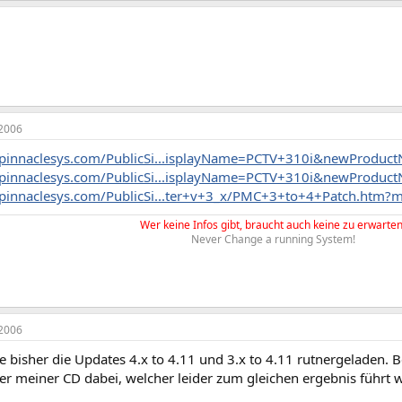
2006
.pinnaclesys.com/PublicSi...isplayName=PCTV+310i&newProdu
.pinnaclesys.com/PublicSi...isplayName=PCTV+310i&newProdu
.pinnaclesys.com/PublicSi...ter+v+3_x/PMC+3+to+4+Patch.htm
Wer keine Infos gibt, braucht auch keine zu erwarten
Never Change a running System!
2006
e bisher die Updates 4.x to 4.11 und 3.x to 4.11 rutnergeladen. Bei
der meiner CD dabei, welcher leider zum gleichen ergebnis führt w