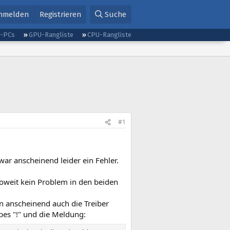
nmelden
Registrieren
Suche
g-PCs
GPU-Rangliste
CPU-Rangliste
#1
ar anscheinend leider ein Fehler.
soweit kein Problem in den beiden
en anscheinend auch die Treiber
lbes "!" und die Meldung: