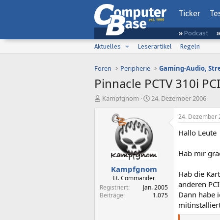
Ticker
Te
Podcast
Aktuelles
Leserartikel
Regeln
Foren
Peripherie
Pinnacle PCTV 310i PC
E
E
Kampfgnom
24. Dezember 2006
r
r
s
s
24. Dezember 
t
t
Hallo Leute
e
e
l
l
l
l
Hab mir grad
e
t
Kampfgnom
r
a
Hab die Kar
m
Lt. Commander
anderen PCI-
Registriert
Jan. 2005
Dann habe ic
Beiträge
1.075
mitinstallie