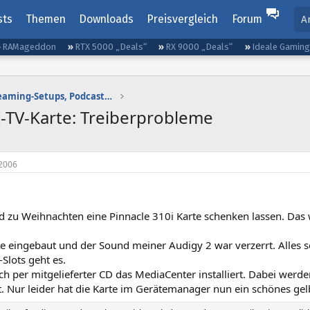
sts
Themen
Downloads
Preisvergleich
Forum
A
RAMageddon
RTX 5000 „Deals“
RX 9000 „Deals“
Ideale Gamin
Gaming-Audio, Streaming-Setups, Podcasting etc.
I-TV-Karte: Treiberprobleme
2006
 zu Weihnachten eine Pinnacle 310i Karte schenken lassen. Das w
te eingebaut und der Sound meiner Audigy 2 war verzerrt. Alles 
Slots geht es.
h per mitgelieferter CD das MediaCenter installiert. Dabei werd
rt. Nur leider hat die Karte im Gerätemanager nun ein schönes ge