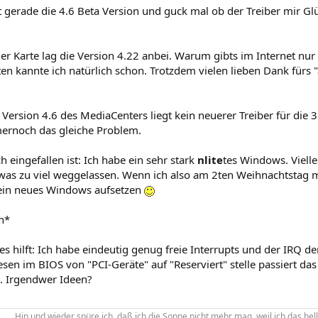
zt gerade die 4.6 Beta Version und guck mal ob der Treiber mir Glü
er Karte lag die Version 4.22 anbei. Warum gibts im Internet nur
ten kannte ich natürlich schon. Trotzdem vielen lieben Dank fürs
 Version 4.6 des MediaCenters liegt kein neuerer Treiber für die 31
mernoch das gleiche Problem.
 eingefallen ist: Ich habe ein sehr stark
nlite
tes Windows. Vielle
as zu viel weggelassen. Wenn ich also am 2ten Weihnachtstag m
 ein neues Windows aufsetzen
h*
 es hilft: Ich habe eindeutig genug freie Interrupts und der IRQ den
sen im BIOS von "PCI-Geräte" auf "Reserviert" stelle passiert das
). Irgendwer Ideen?
Hin und wieder spüre ich, daß ich die Sonne nicht mehr mag, weil ich das hell