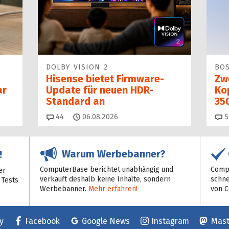
DOLBY VISION 2
BO
Hisense bietet Firmware-
Zw
ar
Update für neuen HDR-
Kop
Standard an
35
Kommentare
44
06.08.2026
5
Warum Werbebanner?
!
ComputerBase berichtet unabhängig und
Compu
er
verkauft deshalb keine Inhalte, sondern
schne
 Tests
Werbebanner.
Mehr erfahren!
von 
y
Facebook
Google News
Instagram
Mas