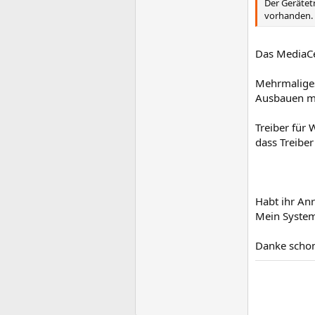
Der Gerätet
vorhanden. 
Das MediaCe
Mehrmaliges
Ausbauen me
Treiber für
dass Treiber
Habt ihr An
Mein System 
Danke scho