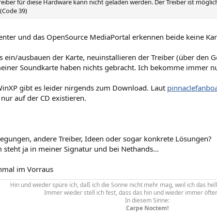
reiber für diese Hardware kann nicht geladen werden. Der Treiber ist mögli
(Code 39)
nter und das OpenSource MediaPortal erkennen beide keine Kart
 ein/ausbauen der Karte, neuinstallieren der Treiber (über den
iner Soundkarte haben nichts gebracht. Ich bekomme immer nur
 WinXP gibt es leider nirgends zum Download. Laut
pinnaclefanbo
 nur auf der CD existieren.
regungen, andere Treiber, Ideen oder sogar konkrete Lösungen?
steht ja in meiner Signatur und bei Nethands...
nmal im Vorraus
Hin und wieder spüre ich, daß ich die Sonne nicht mehr mag, weil ich das hell
Immer wieder stell ich fest, dass das hin und wieder immer öfter s
In diesem Sinne:
Carpe Noctem!