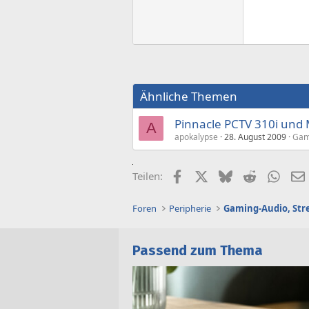
Ähnliche Themen
Pinnacle PCTV 310i und 
A
apokalypse
28. August 2009
Gami
Facebook
X (Twitter)
Bluesky
Reddit
What
Teilen:
Foren
Peripherie
Passend zum Thema