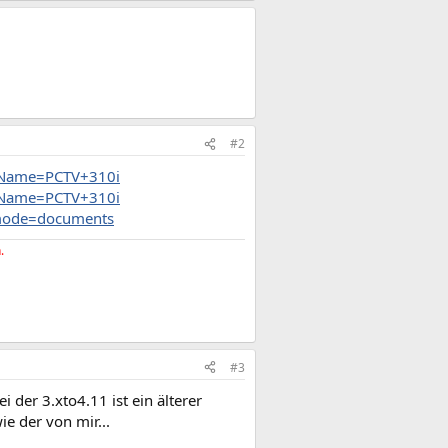
#2
ctName=PCTV+310i
ctName=PCTV+310i
?mode=documents
.
#3
 der 3.xto4.11 ist ein älterer
ie der von mir...