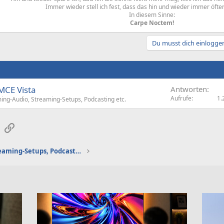
Immer wieder stell ich fest, dass das hin und wieder immer öfter s
In diesem Sinne:
Carpe Noctem!
Du musst dich einloggen
MCE Vista
Antworten
Aufrufe
1.
ng-Audio, Streaming-Setups, Podcasting etc.
sApp
E-Mail
Link
Gaming-Audio, Streaming-Setups, Podcasting etc.