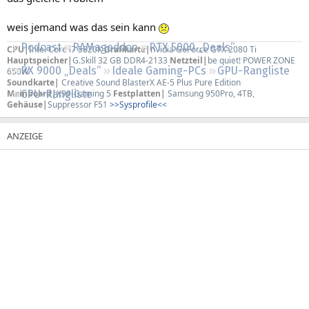
Regeln
weis jemand was das sein kann
Podcast
RAMageddon
RTX 5000 „Deals“
CPU|
Intel Core i7 5820K
Grafikarte|
nVidia GeForce GTX 2080 Ti
Hauptspeicher|
G.Skill 32 GB DDR4-2133
Netzteil|
be quiet! POWER ZONE
RX 9000 „Deals“
Ideale Gaming-PCs
GPU-Rangliste
650W
Soundkarte|
Creative Sound BlasterX AE-5 Plus Pure Edition
Mainboard|
X99-Gaming 5
Festplatten|
Samsung 950Pro, 4TB
,
CPU-Rangliste
Gehäuse|
Suppressor F51
>>Sysprofile<<