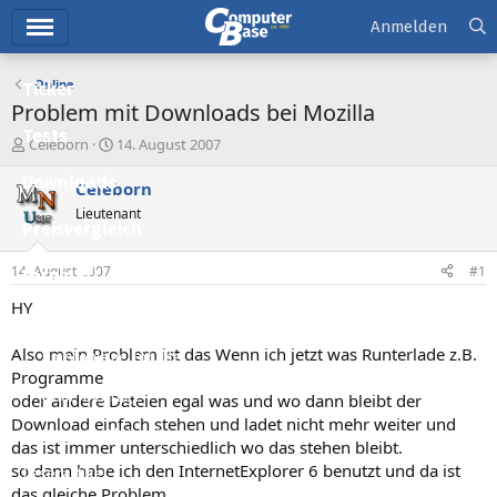
Hauptmenü
Anmelden
Online
Ticker
Problem mit Downloads bei Mozilla
Tests
E
E
Celeborn
14. August 2007
r
r
Downloads
s
s
Celeborn
t
t
Lieutenant
e
e
Preisvergleich
l
l
l
l
14. August 2007
#1
Forum
e
t
r
a
HY
Aktuelles
m
Also mein Problem ist das Wenn ich jetzt was Runterlade z.B.
Empfohlene Inhalte
Programme
Neue Beiträge
oder andere Dateien egal was und wo dann bleibt der
Download einfach stehen und ladet nicht mehr weiter und
Neueste Aktivitäten
das ist immer unterschiedlich wo das stehen bleibt.
so dann habe ich den InternetExplorer 6 benutzt und da ist
Leserartikel
das gleiche Problem