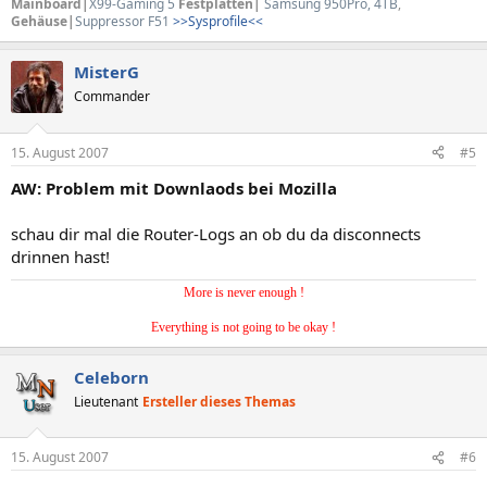
Mainboard|
X99-Gaming 5
Festplatten|
Samsung 950Pro, 4TB
,
Gehäuse|
Suppressor F51
>>Sysprofile<<
MisterG
Commander
15. August 2007
#5
AW: Problem mit Downlaods bei Mozilla
schau dir mal die Router-Logs an ob du da disconnects
drinnen hast!
More is never enough !
Everything is not going to be okay !
Celeborn
Lieutenant
Ersteller dieses Themas
15. August 2007
#6