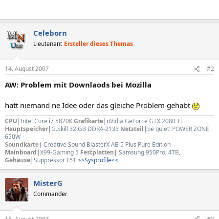
Celeborn
Lieutenant
Ersteller dieses Themas
14. August 2007
#2
AW: Problem mit Downlaods bei Mozilla
hatt niemand ne Idee oder das gleiche Problem gehabt
CPU|
Intel Core i7 5820K
Grafikarte|
nVidia GeForce GTX 2080 Ti
Hauptspeicher|
G.Skill 32 GB DDR4-2133
Netzteil|
be quiet! POWER ZONE
650W
Soundkarte|
Creative Sound BlasterX AE-5 Plus Pure Edition
Mainboard|
X99-Gaming 5
Festplatten|
Samsung 950Pro, 4TB
,
Gehäuse|
Suppressor F51
>>Sysprofile<<
MisterG
Commander