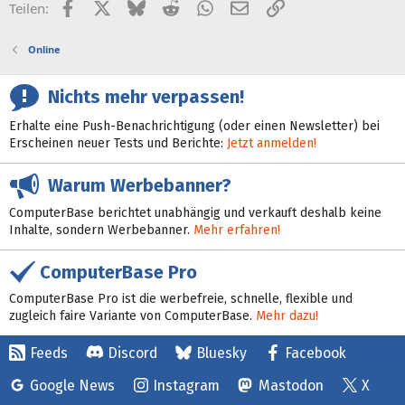
Facebook
X (Twitter)
Bluesky
Reddit
WhatsApp
E-Mail
Link
Teilen:
Online
Nichts mehr verpassen!
Erhalte eine Push-Benachrichtigung (oder einen Newsletter) bei
Erscheinen neuer Tests und Berichte:
Jetzt anmelden!
Warum Werbebanner?
ComputerBase berichtet unabhängig und verkauft deshalb keine
Inhalte, sondern Werbebanner.
Mehr erfahren!
ComputerBase Pro
ComputerBase Pro ist die werbefreie, schnelle, flexible und
zugleich faire Variante von ComputerBase.
Mehr dazu!
Feeds
Discord
Bluesky
Facebook
Google News
Instagram
Mastodon
X