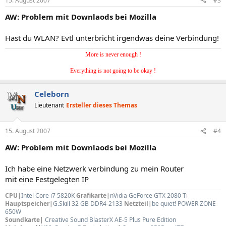
15. August 2007
#3
AW: Problem mit Downlaods bei Mozilla
Hast du WLAN? Evtl unterbricht irgendwas deine Verbindung!
More is never enough !
Everything is not going to be okay !
Celeborn
Lieutenant
Ersteller dieses Themas
15. August 2007
#4
AW: Problem mit Downlaods bei Mozilla
Ich habe eine Netzwerk verbindung zu mein Router
mit eine Festgelegten IP
CPU|
Intel Core i7 5820K
Grafikarte|
nVidia GeForce GTX 2080 Ti
Hauptspeicher|
G.Skill 32 GB DDR4-2133
Netzteil|
be quiet! POWER ZONE
650W
Soundkarte|
Creative Sound BlasterX AE-5 Plus Pure Edition