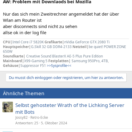
AW: Problem mit Downlaods bei Mozilla
Nur das sich mein Zweitrechner angemeldet hat der über
Wlan am Router ist
aber disconnects sind nicht zu sehen
allse ok in der log file
CPU|
Intel Core i7 5820K
Grafikarte|
nVidia GeForce GTX 2080 Ti
Hauptspeicher|
G.Skill 32 GB DDR4-2133
Netzteil|
be quiet! POWER ZONE
650W
Soundkarte|
Creative Sound BlasterX AE-5 Plus Pure Edition
Mainboard|
X99-Gaming 5
Festplatten|
Samsung 950Pro, 4TB
,
Gehäuse|
Suppressor F51
>>Sysprofile<<
Du musst dich einloggen oder registrieren, um hier zu antworten.
Ähnliche Themen
Selbst gehosteter Wrath of the Lichking Server
mit Bots
Jossy82
Retro-Ecke
Antworten
25
5. Oktober 2024