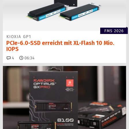
FMS 2026
KIOXIA GP1
PCIe-6.0-SSD erreicht mit XL-Flash 10 Mio.
IOPS
Kommentare
4
06:34