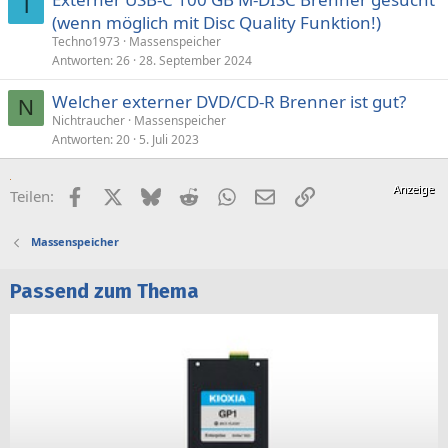
T
(wenn möglich mit Disc Quality Funktion!)
Techno1973
Massenspeicher
Antworten
26
28. September 2024
Welcher externer DVD/CD-R Brenner ist gut?
N
Nichtraucher
Massenspeicher
Antworten
20
5. Juli 2023
Facebook
X (Twitter)
Bluesky
Reddit
WhatsApp
E-Mail
Link
Teilen:
Massenspeicher
Passend zum Thema