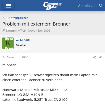
Hauptmenü
Anmelden
Massenspeicher
Ticker
Problem mit externem Brenner
Tests
E
E
Krummi
24. November 2006
r
r
Downloads
s
s
Krummi
K
t
t
Newbie
e
e
Preisvergleich
l
l
l
l
24. November 2006
#1
Forum
e
t
r
a
mionsen
Aktuelles
m
ich hab sehr große schwierigkeiten damit mein Laptop mit
Empfohlene Inhalte
einen externen Brenner zu verbinden
Neue Beiträge
Hardware: Medion Microstar MD 41112
Neueste Aktivitäten
Brenner: LG GSA-H10N-B
externes Laufwerk, 5,25'': Trust CA-2100
Leserartikel