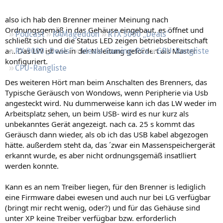
Regeln
also ich hab den Brenner meiner Meinung nach
Ordnungsgemäß in das Gehäuse eingebaut. es öffnet und
Podcast
RAMageddon
RTX 5000 „Deals“
schließt sich und die Status LED zeigen betriebsbereitschaft
an. Das LW ist wie in der Naleitung gefordert als Master
RX 9000 „Deals“
Ideale Gaming-PCs
GPU-Rangliste
konfiguriert.
CPU-Rangliste
Des weiteren Hört man beim Anschalten des Brenners, das
Typische Geräusch von Wondows, wenn Peripherie via Usb
angesteckt wird. Nu dummerweise kann ich das LW weder im
Arbeitsplatz sehen, un beim USB- wird es nur kurz als
unbekanntes Gerät angezeigt. nach ca. 25 s kommt das
Geräusch dann wieder, als ob ich das USB kabel abgezogen
hätte. außerdem steht da, das ´zwar ein Massenspeichergerät
erkannt wurde, es aber nicht ordnungsgemäß insatlliert
werden konnte.
Kann es an nem Treiber liegen, für den Brenner is lediglich
eine Firmware dabei ewesen und auch nur bei LG verfügbar
(bringt mir recht wenig, oder?) und für das Gehäuse sind
unter XP keine Treiber verfügbar bzw. erforderlich