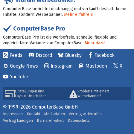
ComputerBase berichtet unabhängig und verkauft deshalb keine
Inhalte, sondern Werbebanner.
Mehr erfahren!
ComputerBase Pro
ComputerBase Pro ist die werbefreie, schnelle, flexible und
zugleich faire Variante von ComputerBase.
Mehr dazu!
Feeds
Discord
Bluesky
Facebook
Google News
Instagram
Mastodon
X
YouTube
Einstellungen und
Probleme mit einem
Layout-Umschalter
Werbebanner?
© 1999–2026 ComputerBase GmbH
Impressum
Kontakt
Mediadaten
Vertrag widerrufen
Vertrag kündigen
Barrierefreiheit
Datenschutz