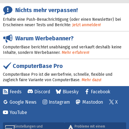
Nichts mehr verpassen!
Erhalte eine Push-Benachrichtigung (oder einen Newsletter) bei
Erscheinen neuer Tests und Berichte:
Jetzt anmelden!
Warum Werbebanner?
ComputerBase berichtet unabhängig und verkauft deshalb keine
Inhalte, sondern Werbebanner.
Mehr erfahren!
ComputerBase Pro
ComputerBase Pro ist die werbefreie, schnelle, flexible und
zugleich faire Variante von ComputerBase.
Mehr dazu!
Feeds
Discord
Bluesky
Facebook
Google News
Instagram
Mastodon
X
YouTube
Einstellungen und
Probleme mit einem