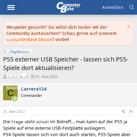
Hauptmenü
Anmelden
Ticker
Mitspieler gesucht? Du willst dich locker mit der
Community austauschen? Schau gerne auf unserem
Tests
ComputerBase Discord
vorbei!
Downloads
PlayStation
PS5 externer USB Speicher - lassen sich PS5-
Preisvergleich
Spiele dort aktualisieren?
Forum
E
E
Carrera124
31. Mai 2022
r
r
s
s
Aktuelles
Carrera124
C
t
t
Commander
e
e
Empfohlene Inhalte
l
l
l
l
Neue Beiträge
31. Mai 2022
#1
e
t
Neueste Aktivitäten
r
a
Die Frage steht schon im Betreff... man kann auf der PS5 ja
m
Spiele auf eine externe USB-Festplatte auslagern.
Leserartikel
PS4-Spiele lassen sich von dort auch starten, PS5-Spiele aber