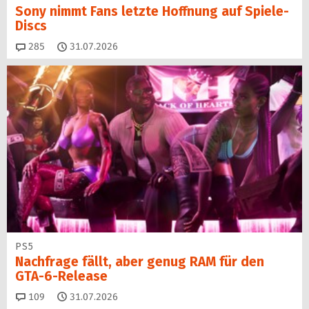
Sony nimmt Fans letzte Hoffnung auf Spiele-
Discs
Kommentare
285
31.07.2026
PS5
Nachfrage fällt, aber genug RAM für den
GTA-6-Release
Kommentare
109
31.07.2026