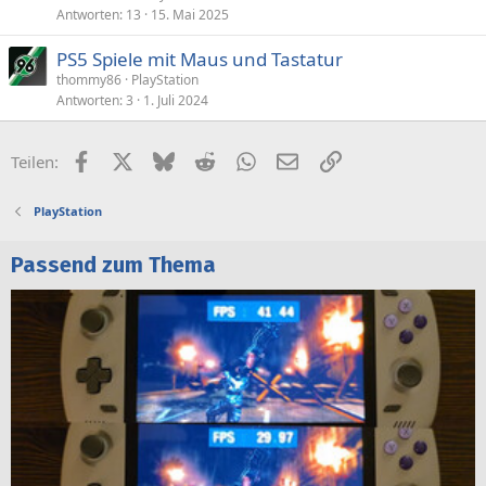
Antworten
13
15. Mai 2025
PS5 Spiele mit Maus und Tastatur
thommy86
PlayStation
Antworten
3
1. Juli 2024
Facebook
X (Twitter)
Bluesky
Reddit
WhatsApp
E-Mail
Link
Teilen:
PlayStation
Passend zum Thema