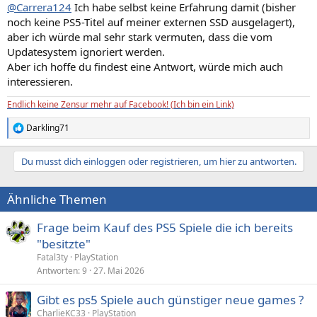
@Carrera124
Ich habe selbst keine Erfahrung damit (bisher
noch keine PS5-Titel auf meiner externen SSD ausgelagert),
aber ich würde mal sehr stark vermuten, dass die vom
Updatesystem ignoriert werden.
Aber ich hoffe du findest eine Antwort, würde mich auch
interessieren.
Endlich keine Zensur mehr auf Facebook! (Ich bin ein Link)
Darkling71
R
e
a
Du musst dich einloggen oder registrieren, um hier zu antworten.
k
t
i
Ähnliche Themen
o
n
e
Frage beim Kauf des PS5 Spiele die ich bereits
n
"besitzte"
:
Fatal3ty
PlayStation
Antworten
9
27. Mai 2026
Gibt es ps5 Spiele auch günstiger neue games ?
CharlieKC33
PlayStation