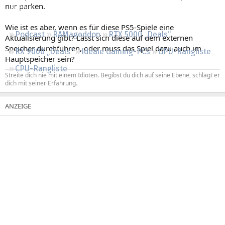
nur parken.
Regeln
Wie ist es aber, wenn es für diese PS5-Spiele eine
Podcast
RAMageddon
RTX 5000 „Deals“
Aktualisierung gibt? Lässt sich diese auf dem externen
Speicher durchführen, oder muss das Spiel dazu auch im
RX 9000 „Deals“
Ideale Gaming-PCs
GPU-Rangliste
Hauptspeicher sein?
CPU-Rangliste
Streite dich nie mit einem Idioten. Begibst du dich auf seine Ebene, schlägt er
dich mit seiner Erfahrung.