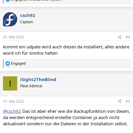
R
e
a
csch92
k
t
Captain
i
o
n
31. Mai 2022
#4
e
n
kommt ein udpate wird auch dieses da installiert, alles andere
:
würd ich für sinnlos halten
Engaged
R
e
a
iSight2TheBlind
k
I
t
Fleet Admiral
i
o
n
31. Mai 2022
#5
e
n
@csch92
Das ist aber eher wie die Backupfunktion von Steam,
:
da werden entsprechend erstellte Container ja auch nicht
aktualisiert sondern nur die Dateien in der Installation selbst.