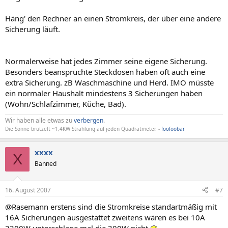
Häng' den Rechner an einen Stromkreis, der über eine andere
Sicherung läuft.
Normalerweise hat jedes Zimmer seine eigene Sicherung.
Besonders beanspruchte Steckdosen haben oft auch eine
extra Sicherung. zB Waschmaschine und Herd. IMO müsste
ein normaler Haushalt mindestens 3 Sicherungen haben
(Wohn/Schlafzimmer, Küche, Bad).
Wir haben alle etwas zu
verbergen
.
Die Sonne brutzelt ~1,4KW Strahlung auf jeden Quadratmeter. -
foofoobar
xxxx
X
Banned
16. August 2007
#7
@Rasemann erstens sind die Stromkreise standartmäßig mit
16A Sicherungen ausgestattet zweitens wären es bei 10A
2300W unterschlage mal die 300W nicht