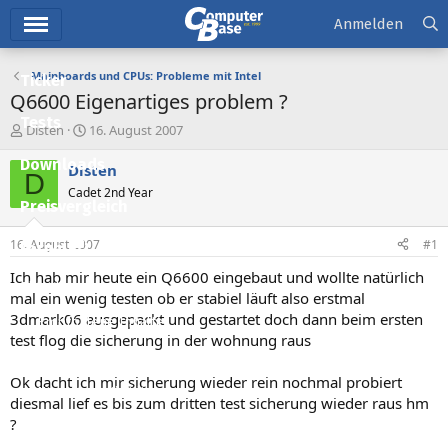
Hauptmenü
Anmelden
Mainboards und CPUs: Probleme mit Intel
Ticker
Q6600 Eigenartiges problem ?
Tests
E
E
Disten
16. August 2007
r
r
Downloads
s
s
Disten
D
t
t
Cadet 2nd Year
e
e
Preisvergleich
l
l
l
l
16. August 2007
#1
Forum
e
t
r
a
Ich hab mir heute ein Q6600 eingebaut und wollte natürlich
Aktuelles
m
mal ein wenig testen ob er stabiel läuft also erstmal
3dmark06 ausgepackt und gestartet doch dann beim ersten
Empfohlene Inhalte
test flog die sicherung in der wohnung raus
Neue Beiträge
Ok dacht ich mir sicherung wieder rein nochmal probiert
Neueste Aktivitäten
diesmal lief es bis zum dritten test sicherung wieder raus hm
?
Leserartikel