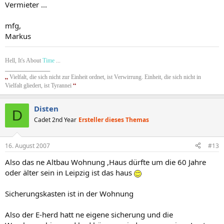
Vermieter ...
mfg,
Markus
Hell, It's About
Time
...
__________________
„
Vielfalt, die sich nicht zur Einheit ordnet, ist Verwirrung. Einheit, die sich nicht in
“
Vielfalt gliedert, ist Tyrannei
Disten
D
Cadet 2nd Year
Ersteller dieses Themas
16. August 2007
#13
Also das ne Altbau Wohnung ,Haus dürfte um die 60 Jahre
oder älter sein in Leipzig ist das haus
Sicherungskasten ist in der Wohnung
Also der E-herd hatt ne eigene sicherung und die