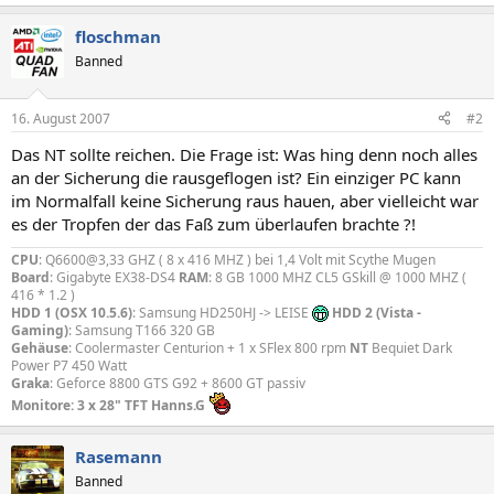
floschman
Banned
16. August 2007
#2
Das NT sollte reichen. Die Frage ist: Was hing denn noch alles
an der Sicherung die rausgeflogen ist? Ein einziger PC kann
im Normalfall keine Sicherung raus hauen, aber vielleicht war
es der Tropfen der das Faß zum überlaufen brachte ?!
CPU
: Q6600@3,33 GHZ ( 8 x 416 MHZ ) bei 1,4 Volt mit Scythe Mugen
Board
: Gigabyte EX38-DS4
RAM
: 8 GB 1000 MHZ CL5 GSkill @ 1000 MHZ (
416 * 1.2 )
HDD 1 (OSX 10.5.6)
: Samsung HD250HJ -> LEISE
HDD 2 (Vista -
Gaming)
: Samsung T166 320 GB
Gehäuse
: Coolermaster Centurion + 1 x SFlex 800 rpm
NT
Bequiet Dark
Power P7 450 Watt
Graka
: Geforce 8800 GTS G92 + 8600 GT passiv
Monitore: 3 x 28" TFT Hanns.G
Rasemann
Banned