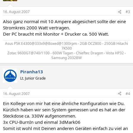
16. August 2007
#3
Also ganz normal mit 10 Ampere abgesichert sollte der eine
Stromkreis 2000 Watt vertragen.
Der PC braucht mit Monitor + Drucker ca. 500 Watt.
Asus P5K E4300@333x9@Boxed@1300rpm - 2GB OCZ800 - 250GB Hitachi
7K500
Zotac 9600GT@740/1100 - 600W Tagan - Chieftec Dragon - Vista HP32 -
Samsung 2032BW​
Piranha13
Lt. Junior Grade
16. August 2007
#4
Ein Kollege von mir hat eine ähnliche Konfiguration wie Du.
Kürzlich haben wir sein System gemessen und es hat an der
Steckdose ca. 330W aufgenommen.
3x CPU-BurnIn und einmal 3dMark06
Somit ist wohl mit Deinen anderen Geräten einfach zu viel an