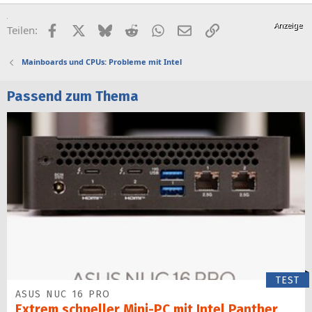
Facebook
X (Twitter)
Bluesky
Reddit
WhatsApp
E-Mail
Link
Teilen:
Mainboards und CPUs: Probleme mit Intel
Passend zum Thema
TEST
ASUS NUC 16 PRO
Extrem schneller Mini-PC mit Intel Panther