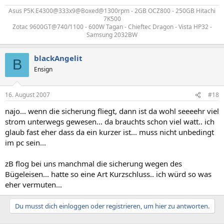
Asus P5K E4300@333x9@Boxed@1300rpm - 2GB OCZ800 - 250GB Hitachi
7K500
Zotac 9600GT@740/1100 - 600W Tagan - Chieftec Dragon - Vista HP32 -
Samsung 2032BW​
blackAngelit
B
Ensign
16. August 2007
#18
najo... wenn die sicherung fliegt, dann ist da wohl seeeehr viel
strom unterwegs gewesen... da brauchts schon viel watt.. ich
glaub fast eher dass da ein kurzer ist... muss nicht unbedingt
im pc sein...
zB flog bei uns manchmal die sicherung wegen des
Bügeleisen... hatte so eine Art Kurzschluss.. ich würd so was
eher vermuten...
Du musst dich einloggen oder registrieren, um hier zu antworten.