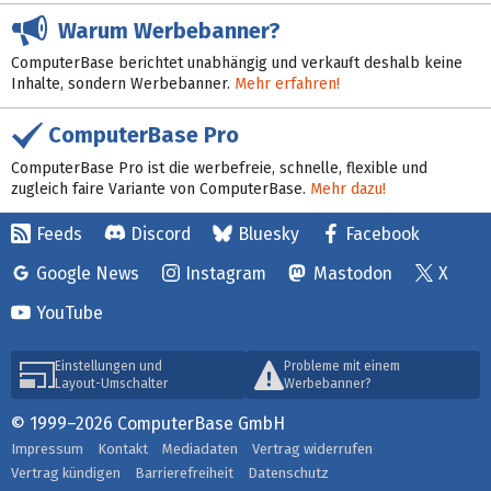
Warum Werbebanner?
ComputerBase berichtet unabhängig und verkauft deshalb keine
Inhalte, sondern Werbebanner.
Mehr erfahren!
ComputerBase Pro
ComputerBase Pro ist die werbefreie, schnelle, flexible und
zugleich faire Variante von ComputerBase.
Mehr dazu!
Feeds
Discord
Bluesky
Facebook
Google News
Instagram
Mastodon
X
YouTube
Einstellungen und
Probleme mit einem
Layout-Umschalter
Werbebanner?
© 1999–2026 ComputerBase GmbH
Impressum
Kontakt
Mediadaten
Vertrag widerrufen
Vertrag kündigen
Barrierefreiheit
Datenschutz