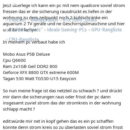
Regeln
Jetzt überlege ich kann ein pc mit nem quadcore soviel strom
fressen das er die sicherung rausdrückt es liefen in der
wohnung zu dem zeitpunkt noch 2 kühlschränke ein
Podcast
RAMageddon
RTX 5000 „Deals“
aquarium 2 TV geräte und ne Geschirrspülmaschine und hier
und da ne lampe
RX 9000 „Deals“
Ideale Gaming-PCs
GPU-Rangliste
CPU-Rangliste
In meinem pc verbaut habe ich
Mobo Asus P5B Deluxe
Cpu Q6600
Ram 2x1GB Geil DDR2 800
Geforce XFX 8800 GTX extreme 600M
Tagan 530 Watt TG530-U15 Easycon
So nun meine frage ist das netzteil zu schwach ? und drückt
mir dann die sicherungen raus oder frisst der pc dann
insgesamt zuviel strom das der stromkreis in der wohnung
schlapp macht ?
edit:würde mir net in kopf gehen das es ein pc schaffen
könnte denn strom kreis so zu überlasten soviel strom frisst