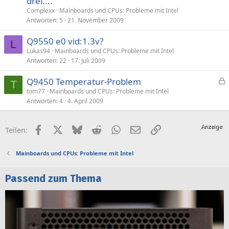
drei....
Complexx
Mainboards und CPUs: Probleme mit Intel
Antworten
5
21. November 2009
Q9550 e0 vid:1.3v?
L
Lukas94
Mainboards und CPUs: Probleme mit Intel
Antworten
22
17. Juli 2009
Q9450 Temperatur-Problem
T
e
tom77
Mainboards und CPUs: Probleme mit Intel
Antworten
4
4. April 2009
s
p
e
Facebook
X (Twitter)
Bluesky
Reddit
WhatsApp
E-Mail
Link
Teilen:
r
r
Mainboards und CPUs: Probleme mit Intel
t
Passend zum Thema