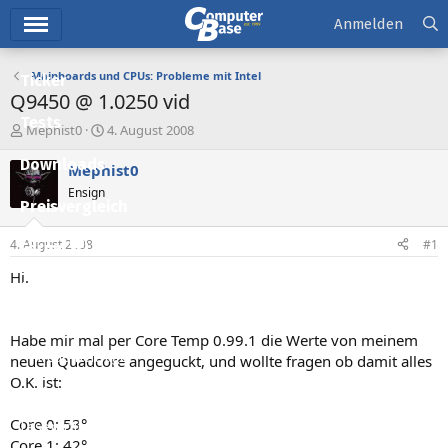
Hauptmenü
Anmelden
Mainboards und CPUs: Probleme mit Intel
Ticker
Q9450 @ 1.0250 vid
Tests
E
E
Mephist0
4. August 2008
r
r
Downloads
s
s
Mephist0
t
t
Ensign
e
e
Preisvergleich
l
l
l
l
4. August 2008
#1
Forum
e
t
r
a
Hi.
Aktuelles
m
Empfohlene Inhalte
Habe mir mal per Core Temp 0.99.1 die Werte von meinem
Neue Beiträge
neuen Quadcore angeguckt, und wollte fragen ob damit alles
O.K. ist:
Neueste Aktivitäten
Core 0: 53°
Leserartikel
Core 1: 42°