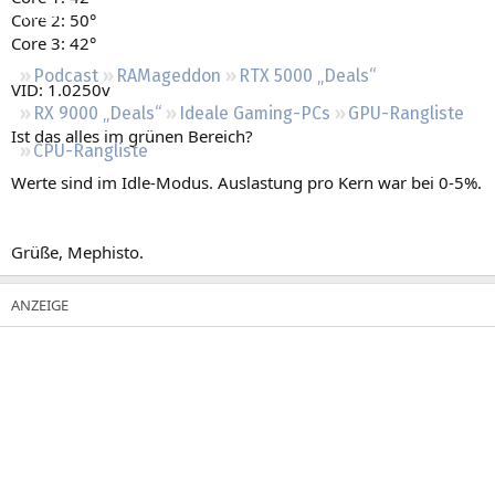
Regeln
Core 2: 50°
Core 3: 42°
Podcast
RAMageddon
RTX 5000 „Deals“
VID: 1.0250v
RX 9000 „Deals“
Ideale Gaming-PCs
GPU-Rangliste
Ist das alles im grünen Bereich?
CPU-Rangliste
Werte sind im Idle-Modus. Auslastung pro Kern war bei 0-5%.
Grüße, Mephisto.