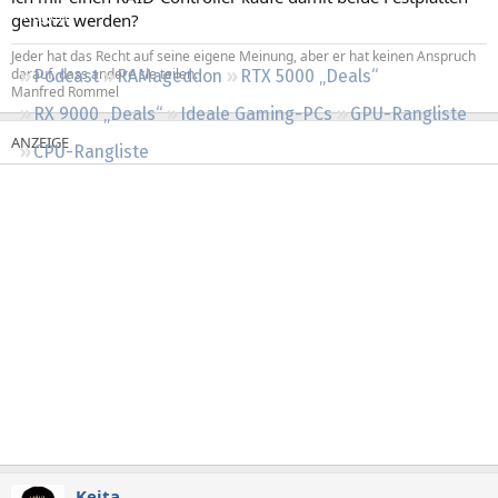
Regeln
genutzt werden?
Jeder hat das Recht auf seine eigene Meinung, aber er hat keinen Anspruch
darauf, dass andere sie teilen.
Podcast
RAMageddon
RTX 5000 „Deals“
Manfred Rommel
RX 9000 „Deals“
Ideale Gaming-PCs
GPU-Rangliste
CPU-Rangliste
Keita