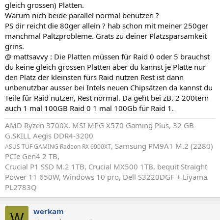
gleich grossen) Platten.
Warum nich beide parallel normal benutzen ?
PS dir reicht die 80ger allein ? hab schon mit meiner 250ger
manchmal Paltzprobleme. Grats zu deiner Platzsparsamkeit
grins.
@ mattsavvy : Die Platten müssen für Raid 0 oder 5 brauchst
du keine gleich grossen Platten aber du kannst je Platte nur
den Platz der kleinsten fürs Raid nutzen Rest ist dann
unbenutzbar ausser bei Intels neuen Chipsätzen da kannst du
Teile für Raid nutzen, Rest normal. Da geht bei zB. 2 200tern
auch 1 mal 100GB Raid 0 1 mal 100Gb für Raid 1.
AMD Ryzen 3700X, MSI MPG X570 Gaming Plus, 32 GB
G.SKILL Aegis DDR4-3200
, Samsung PM9A1 M.2 (2280)
ASUS TUF GAMING Radeon RX 6900XT
PCIe Gen4 2 TB,
Crucial P1 SSD M.2 1TB, Crucial MX500 1TB, bequit Straight
Power 11 650W, Windows 10 pro, Dell S3220DGF + Liyama
PL2783Q
werkam
W