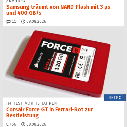
ZNAND-O
Samsung träumt von NAND-Flash mit 3 µs
und 400 GB/s
Kommentare
11
09.08.2026
RETRO
IM TEST VOR 15 JAHREN
Corsair Force GT in Ferrari-Rot zur
Bestleistung
Kommentare
56
08.08.2026