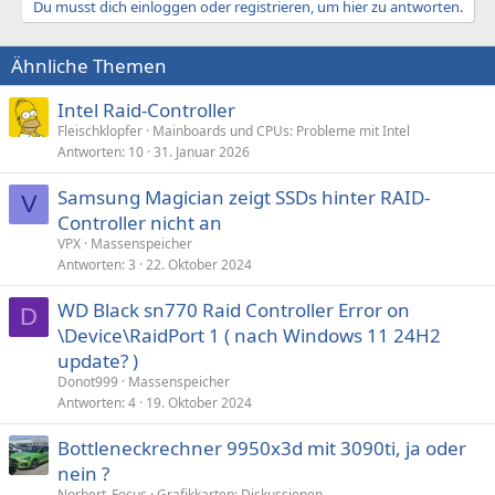
Du musst dich einloggen oder registrieren, um hier zu antworten.
Ähnliche Themen
Intel Raid-Controller
Fleischklopfer
Mainboards und CPUs: Probleme mit Intel
Antworten
10
31. Januar 2026
Samsung Magician zeigt SSDs hinter RAID-
V
Controller nicht an
VPX
Massenspeicher
Antworten
3
22. Oktober 2024
WD Black sn770 Raid Controller Error on
D
\Device\RaidPort 1 ( nach Windows 11 24H2
update? )
Donot999
Massenspeicher
Antworten
4
19. Oktober 2024
Bottleneckrechner 9950x3d mit 3090ti, ja oder
nein ?
Norbert_Focus
Grafikkarten: Diskussionen