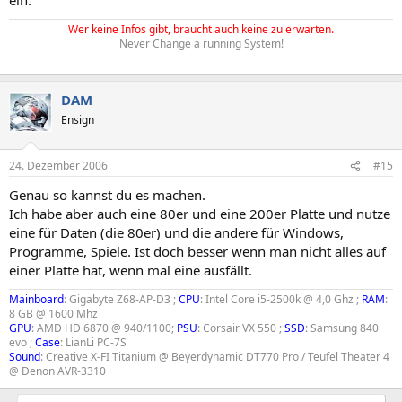
Wer keine Infos gibt, braucht auch keine zu erwarten.
Never Change a running System!
DAM
Ensign
24. Dezember 2006
#15
Genau so kannst du es machen.
Ich habe aber auch eine 80er und eine 200er Platte und nutze
eine für Daten (die 80er) und die andere für Windows,
Programme, Spiele. Ist doch besser wenn man nicht alles auf
einer Platte hat, wenn mal eine ausfällt.
Mainboard
: Gigabyte Z68-AP-D3 ;
CPU
: Intel Core i5-2500k @ 4,0 Ghz ;
RAM
:
8 GB @ 1600 Mhz
GPU
: AMD HD 6870 @ 940/1100;
PSU
: Corsair VX 550 ;
SSD
: Samsung 840
evo ;
Case
: LianLi PC-7S
Sound
: Creative X-FI Titanium @ Beyerdynamic DT770 Pro / Teufel Theater 4
@ Denon AVR-3310