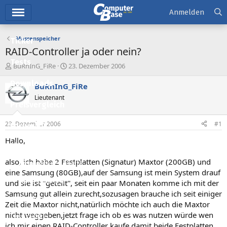
Hauptmenü
Anmelden
Massenspeicher
Ticker
RAID-Controller ja oder nein?
Tests
E
E
BuRnInG_FiRe
23. Dezember 2006
r
r
Downloads
s
s
BuRnInG_FiRe
t
t
Lieutenant
e
e
Preisvergleich
l
l
l
l
23. Dezember 2006
#1
Forum
e
t
r
a
Hallo,
Aktuelles
m
also, ich habe 2 Festplatten (Signatur) Maxtor (200GB) und
Empfohlene Inhalte
eine Samsung (80GB),auf der Samsung ist mein System drauf
Neue Beiträge
und sie ist ''geteilt'', seit ein paar Monaten komme ich mit der
Samsung gut allein zurecht,sozusagen brauche ich seit einiger
Neueste Aktivitäten
Zeit die Maxtor nicht,natürlich möchte ich auch die Maxtor
nicht weggeben,jetzt frage ich ob es was nutzen würde wen
Leserartikel
ich mir einen RAID-Controller kaufe damit beide Festplatten