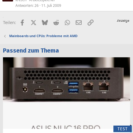
Antworten
26
11. Juli 2009
Facebook
X (Twitter)
Bluesky
Reddit
WhatsApp
E-Mail
Link
Teilen:
Mainboards und CPUs: Probleme mit AMD
Passend zum Thema
TEST