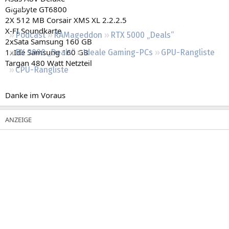
Regeln
Gigabyte GT6800
2X 512 MB Corsair XMS XL 2.2.2.5
X-FI Soundkarte
Podcast
RAMageddon
RTX 5000 „Deals“
2xSata Samsung 160 GB
1xIde Samsung 160 GB
RX 9000 „Deals“
Ideale Gaming-PCs
GPU-Rangliste
Targan 480 Watt Netzteil
CPU-Rangliste
Danke im Voraus