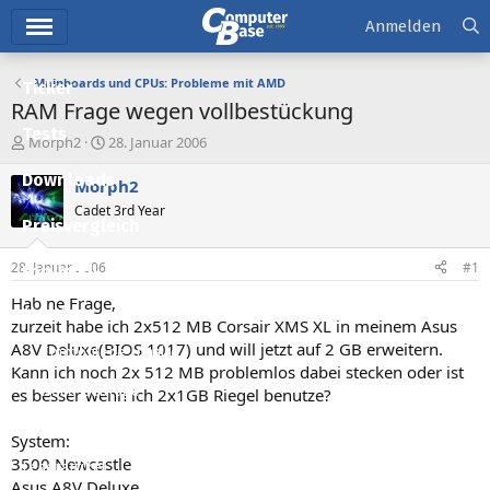
Hauptmenü
Anmelden
Mainboards und CPUs: Probleme mit AMD
Ticker
RAM Frage wegen vollbestückung
Tests
E
E
Morph2
28. Januar 2006
r
r
Downloads
s
s
Morph2
t
t
Cadet 3rd Year
e
e
Preisvergleich
l
l
l
l
28. Januar 2006
#1
Forum
e
t
r
a
Hab ne Frage,
Aktuelles
m
zurzeit habe ich 2x512 MB Corsair XMS XL in meinem Asus
A8V Deluxe(BIOS 1017) und will jetzt auf 2 GB erweitern.
Empfohlene Inhalte
Kann ich noch 2x 512 MB problemlos dabei stecken oder ist
Neue Beiträge
es besser wenn ich 2x1GB Riegel benutze?
Neueste Aktivitäten
System:
3500 Newcastle
Leserartikel
Asus A8V Deluxe