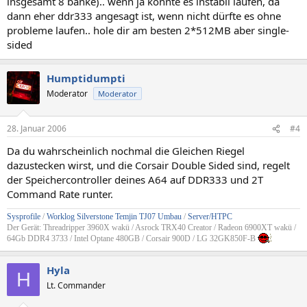
insgesamt 8 bänke).. wenn ja könnte es instabil laufen, da
dann eher ddr333 angesagt ist, wenn nicht dürfte es ohne
probleme laufen.. hole dir am besten 2*512MB aber single-
sided
Humptidumpti
Moderator
Moderator
28. Januar 2006
#4
Da du wahrscheinlich nochmal die Gleichen Riegel
dazustecken wirst, und die Corsair Double Sided sind, regelt
der Speichercontroller deines A64 auf DDR333 und 2T
Command Rate runter.
Sysprofile
/
Worklog Silverstone Temjin TJ07 Umbau
/
Server/HTPC
Der Gerät: Threadripper 3960X wakü / Asrock TRX40 Creator / Radeon 6900XT wakü /
64Gb DDR4 3733 / Intel Optane 480GB / Corsair 900D / LG 32GK850F-B
Hyla
H
Lt. Commander