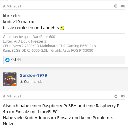
n
9. Mai 2021
#8
e
n
libre elec
:
kodi v19 matrix
bissle reinlesen und abgehts
Gehäuse: be quiet DarkBase 600
Lüfter: AIO Liquid Freezer 3
CPU: Ryzen 7 7800X3D Mainboard: TUF-Gaming B650-Plus
Ram: 32GB DDR5-6000 G.Skill Grafik: Asus ROG RTX3080
Ko$chi
R
e
a
Gordon-1979
k
t
Lt. Commander
i
o
n
9. Mai 2021
#9
e
n
Also ich habe einen Raspberry Pi 3B+ und eine Raspberry Pi
:
4b im Einsatz mit LibreELEC.
Habe viele Kodi Addons im Einsatz und keine Probleme.
Nutze: