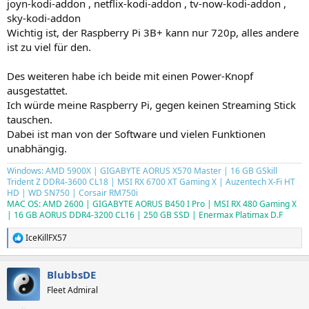
joyn-kodi-addon , netflix-kodi-addon , tv-now-kodi-addon ,
sky-kodi-addon
Wichtig ist, der Raspberry Pi 3B+ kann nur 720p, alles andere
ist zu viel für den.
Des weiteren habe ich beide mit einen Power-Knopf
ausgestattet.
Ich würde meine Raspberry Pi, gegen keinen Streaming Stick
tauschen.
Dabei ist man von der Software und vielen Funktionen
unabhängig.
Windows: AMD 5900X | GIGABYTE AORUS X570 Master | 16 GB GSkill
Trident Z DDR4-3600 CL18 | MSI RX 6700 XT Gaming X | Auzentech X-Fi HT
HD | WD SN750 | Corsair RM750i
MAC OS: AMD 2600 | GIGABYTE AORUS B450 I Pro | MSI RX 480 Gaming X
| 16 GB AORUS DDR4-3200 CL16 | 250 GB SSD | Enermax Platimax D.F
IceKillFX57
R
e
a
BlubbsDE
k
t
Fleet Admiral
i
o