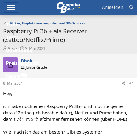
Hauptmenü
Anmelden
Maker, Einplatinencomputer und 3D-Drucker
Ticker
Raspberry Pi 3b + als Receiver
Tests
(Zattoo/Netflix/Prime)
E
E
Bhok
8. Mai 2021
Downloads
r
r
s
s
Bhok
B
Preisvergleich
t
t
Lt. Junior Grade
e
e
l
l
Forum
l
l
8. Mai 2021
#1
e
t
Aktuelles
r
a
Hey,
m
Empfohlene Inhalte
ich habe noch einen Raspberry Pi 3b+ und möchte gerne
Neue Beiträge
darauf Zattoo (ich bezahle dafür), Netflix und Prime haben,
damit wir im Schlafzimmer fernsehen können (über HDMI).
Neueste Aktivitäten
Leserartikel
Wie mach ich das am besten? Gibt es Systeme?