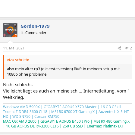
Gordon-1979
Lt. Commander
11. Mai 2021
#12
vizu schrieb:
also mein alter rp3 (die erste version) läuft in meinem setup mit
1080p ohne probleme.
Nicht schlecht.
Vielleicht liegt es auch an meine sch.... Internetleitung, vom 1
Weltkrieg.
Windows: AMD 5900X | GIGABYTE AORUS X570 Master | 16 GB GSkill
Trident Z DDR4-3600 CL18 | MSI RX 6700 XT Gaming X | Auzentech X-Fi HT
HD | WD SN750 | Corsair RM750i
MAC OS: AMD 2600 | GIGABYTE AORUS B450 I Pro | MSI RX 480 Gaming X
| 16 GB AORUS DDR4-3200 CL16 | 250 GB SSD | Enermax Platimax D.F