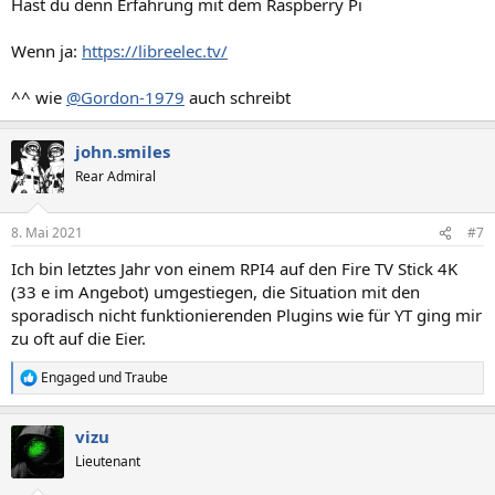
Hast du denn Erfahrung mit dem Raspberry Pi
:
Wenn ja:
https://libreelec.tv/
^^ wie
@Gordon-1979
auch schreibt
john.smiles
Rear Admiral
8. Mai 2021
#7
Ich bin letztes Jahr von einem RPI4 auf den Fire TV Stick 4K
(33 e im Angebot) umgestiegen, die Situation mit den
sporadisch nicht funktionierenden Plugins wie für YT ging mir
zu oft auf die Eier.
Engaged
und
Traube
R
e
a
vizu
k
t
Lieutenant
i
o