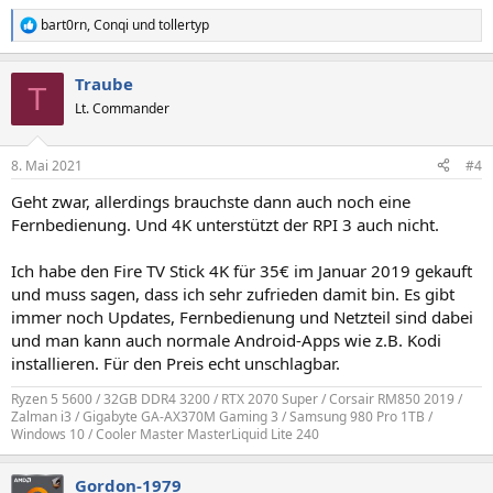
bart0rn
,
Conqi
und
tollertyp
R
e
a
Traube
k
T
t
Lt. Commander
i
o
n
8. Mai 2021
#4
e
n
Geht zwar, allerdings brauchste dann auch noch eine
:
Fernbedienung. Und 4K unterstützt der RPI 3 auch nicht.
Ich habe den Fire TV Stick 4K für 35€ im Januar 2019 gekauft
und muss sagen, dass ich sehr zufrieden damit bin. Es gibt
immer noch Updates, Fernbedienung und Netzteil sind dabei
und man kann auch normale Android-Apps wie z.B. Kodi
installieren. Für den Preis echt unschlagbar.
Ryzen 5 5600 / 32GB DDR4 3200 / RTX 2070 Super / Corsair RM850 2019 /
Zalman i3 / Gigabyte GA-AX370M Gaming 3 / Samsung 980 Pro 1TB /
Windows 10 / Cooler Master MasterLiquid Lite 240
Gordon-1979