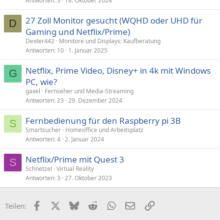
Antworten
3
18. Oktober 2024
27 Zoll Monitor gesucht (WQHD oder UHD für
D
Gaming und Netflix/Prime)
Dexter442
Monitore und Displays: Kaufberatung
Antworten
10
1. Januar 2025
Netflix, Prime Video, Disney+ in 4k mit Windows
G
PC, wie?
gaxel
Fernseher und Media-Streaming
Antworten
23
29. Dezember 2024
Fernbedienung für den Raspberry pi 3B
S
Smartsucher
Homeoffice und Arbeitsplatz
Antworten
4
2. Januar 2024
Netflix/Prime mit Quest 3
S
Schnetzel
Virtual Reality
Antworten
3
27. Oktober 2023
Facebook
X (Twitter)
Bluesky
Reddit
WhatsApp
E-Mail
Link
Teilen: