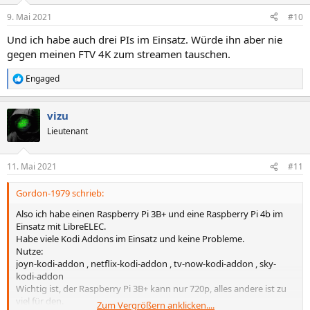
n
9. Mai 2021
#10
e
n
Und ich habe auch drei PIs im Einsatz. Würde ihn aber nie
:
gegen meinen FTV 4K zum streamen tauschen.
Engaged
R
e
a
vizu
k
t
Lieutenant
i
o
n
11. Mai 2021
#11
e
n
Gordon-1979 schrieb:
:
Also ich habe einen Raspberry Pi 3B+ und eine Raspberry Pi 4b im
Einsatz mit LibreELEC.
Habe viele Kodi Addons im Einsatz und keine Probleme.
Nutze:
joyn-kodi-addon , netflix-kodi-addon , tv-now-kodi-addon , sky-
kodi-addon
Wichtig ist, der Raspberry Pi 3B+ kann nur 720p, alles andere ist zu
viel für den.
Zum Vergrößern anklicken....