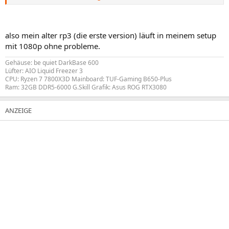
Des weiteren habe ich beide mit einen Power-Knopf ausgestattet.
Ich würde meine Raspberry Pi, gegen keinen Streaming Stick
tauschen.
also mein alter rp3 (die erste version) läuft in meinem setup
Dabei ist man von der Software und vielen Funktionen unabhängig.
mit 1080p ohne probleme.
Gehäuse: be quiet DarkBase 600
Lüfter: AIO Liquid Freezer 3
CPU: Ryzen 7 7800X3D Mainboard: TUF-Gaming B650-Plus
Ram: 32GB DDR5-6000 G.Skill Grafik: Asus ROG RTX3080