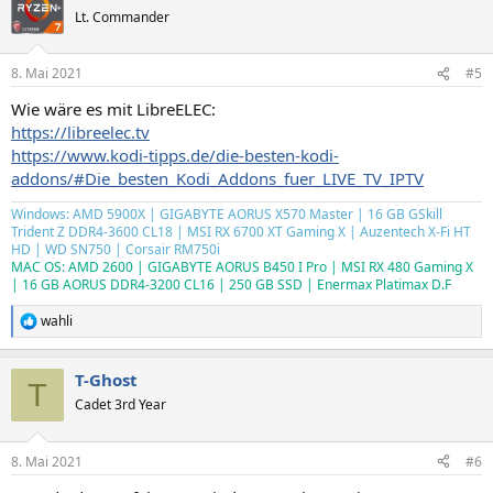
Lt. Commander
8. Mai 2021
#5
Wie wäre es mit LibreELEC:
https://libreelec.tv
https://www.kodi-tipps.de/die-besten-kodi-
addons/#Die_besten_Kodi_Addons_fuer_LIVE_TV_IPTV
Windows: AMD 5900X | GIGABYTE AORUS X570 Master | 16 GB GSkill
Trident Z DDR4-3600 CL18 | MSI RX 6700 XT Gaming X | Auzentech X-Fi HT
HD | WD SN750 | Corsair RM750i
MAC OS: AMD 2600 | GIGABYTE AORUS B450 I Pro | MSI RX 480 Gaming X
| 16 GB AORUS DDR4-3200 CL16 | 250 GB SSD | Enermax Platimax D.F
wahli
R
e
a
T-Ghost
k
T
t
Cadet 3rd Year
i
o
n
8. Mai 2021
#6
e
n