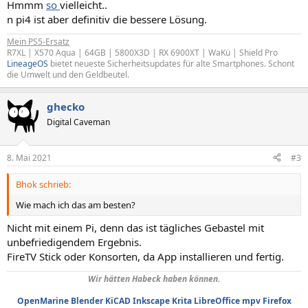
Hmmm
so
vielleicht..
n pi4 ist aber definitiv die bessere Lösung.
Mein PS5-Ersatz
R7XL | X570 Aqua | 64GB | 5800X3D | RX 6900XT | WaKü | Shield Pro
LineageOS
bietet neueste Sicherheitsupdates für alte Smartphones. Schont
die Umwelt und den Geldbeutel.
ghecko
Digital Caveman
8. Mai 2021
#3
Bhok schrieb:
Wie mach ich das am besten?
Nicht mit einem Pi, denn das ist tägliches Gebastel mit
unbefriedigendem Ergebnis.
FireTV Stick oder Konsorten, da App installieren und fertig.
Wir hätten Habeck haben können.
OpenMarine
Blender
KiCAD
Inkscape
Krita
LibreOffice
mpv
Firefox