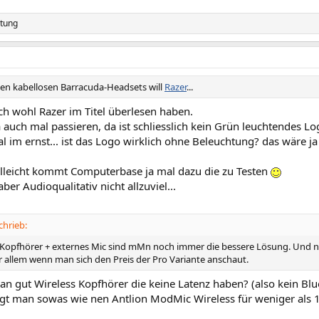
ltung
uen kabellosen Barracuda-Headsets will
Razer
...
ch wohl Razer im Titel überlesen haben.
 auch mal passieren, da ist schliesslich kein Grün leuchtendes Lo
al im ernst... ist das Logo wirklich ohne Beleuchtung? das wäre ja
ielleicht kommt Computerbase ja mal dazu die zu Testen
ber Audioqualitativ nicht allzuviel...
hrieb:
Kopfhörer + externes Mic sind mMn noch immer die bessere Lösung. Und nic
or allem wenn man sich den Preis der Pro Variante anschaut.
an gut Wireless Kopfhörer die keine Latenz haben? (also kein Blu
gt man sowas wie nen Antlion ModMic Wireless für weniger als 