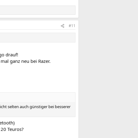
#11
go drauf!
 mal ganz neu bei Razer.
ht selten auch günstiger bei besserer
etooth)
120 Teuros?