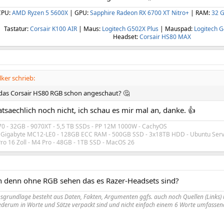
CPU:
AMD Ryzen 5 5600X
| GPU:
Sapphire Radeon RX 6700 XT Nitro+
| RAM:
32 G
Tastatur:
Corsair K100 AIR
| Maus:
Logitech G502X Plus
| Mauspad:
Logitech G
Headset:
Corsair HS80 MAX
ker schrieb:
 das Corsair HS80 RGB schon angeschaut? 🤔
atsaechlich noch nicht, ich schau es mir mal an, danke. 👍
70 - 32GB - 9070XT - 5,5 TB SSDs - PP 12M 1000W - CachyOS
- Gigabyte MC12-LE0 - 128GB ECC RAM - 500GB SSD - 3x18TB HDD - Ubuntu Serv
o 16 Zoll - M4 Pro - 48GB - 1TB SSD - MacOS 26
n denn ohne RGB sehen das es Razer-Headsets sind?
nsgrundlage besteht aus Daten, Fakten, Argumenten ggfs. auch noch Quellen (Links) 
derum in Worte und Sätze verpackt sind und nicht einfach einem 6 Worte umfassend