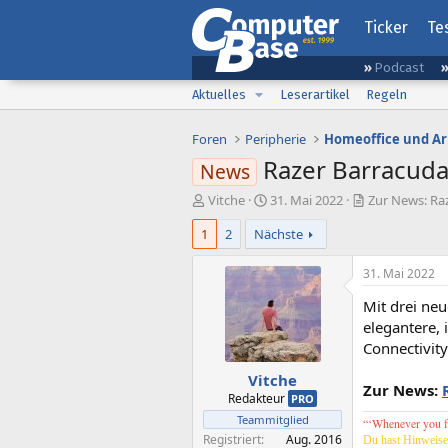
Ticker
Te
Podcast
Aktuelles
Leserartikel
Regeln
Foren
Peripherie
Homeoffice und Ar
Razer Barracuda 
News
E
E
Vitche
31. Mai 2022
Zur News: Raz
r
r
1
2
Nächste
s
s
t
t
e
e
31. Mai 2022
l
l
Mit drei ne
l
l
e
t
elegantere, 
r
a
Connectivity
m
Vitche
Zur News:
Redakteur
PRO
Teammitglied
“‘
Whenever you fee
Registriert
Aug. 2016
Du hast Hinweise