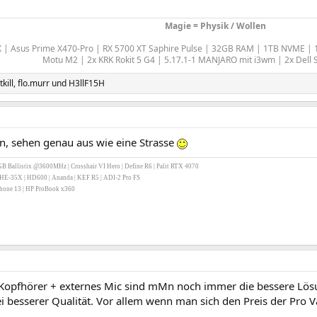
Magie = Physik / Wollen
X | Asus Prime X470-Pro | RX 5700 XT Saphire Pulse | 32GB RAM | 1TB NVME |
Motu M2 | 2x KRK Rokit 5 G4 | 5.17.1-1 MANJARO mit i3wm | 2x Del
kill
,
flo.murr
und
H3llF15H
en, sehen genau aus wie eine Strasse
B Ballistix @3600MHz | Crosshair VI Hero | Define R6 | Palit RTX 4070
 HE-35X | HD600 | Ananda | KEF R5 | ADI-2 Pro FS
iPhone 13 | HP ProBook x360
Kopfhörer + externes Mic sind mMn noch immer die bessere Lösu
i besserer Qualität. Vor allem wenn man sich den Preis der Pro V