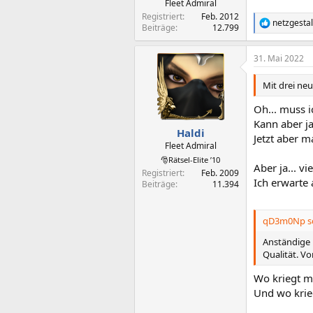
Fleet Admiral
Registriert
Feb. 2012
netzgesta
R
Beiträge
12.799
e
a
31. Mai 2022
k
t
i
Mit drei ne
o
n
Oh... muss i
e
Kann aber ja
n
Haldi
Jetzt aber m
:
Fleet Admiral
🎅Rätsel-Elite ’10
Aber ja... v
Registriert
Feb. 2009
Ich erwarte a
Beiträge
11.394
qD3m0Np sc
Anständige 
Qualität. V
Wo kriegt m
Und wo krie