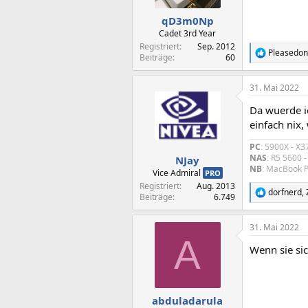
qD3m0Np
Cadet 3rd Year
Registriert
Sep. 2012
Pleasedont
R
Beiträge
60
e
a
31. Mai 2022
k
t
Da wuerde ic
i
o
einfach nix,
n
e
PC
:
5900X - X3
n
NAS
:
R5 5600 
NJay
:
NB
:
MacBook Pr
Vice Admiral
PRO
Registriert
Aug. 2013
dorfnerd
,
R
Beiträge
6.749
e
a
31. Mai 2022
k
A
t
Wenn sie sic
i
o
n
e
n
abduladarula
: