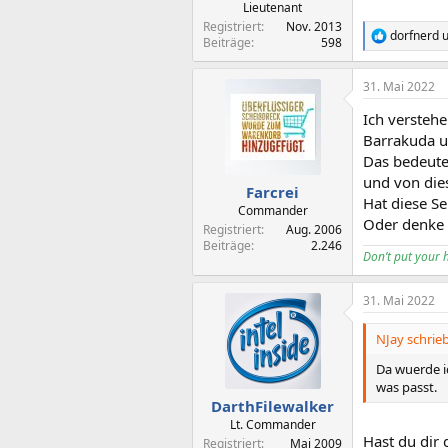
Lieutenant
Registriert
Nov. 2013
dorfnerd
u
R
Beiträge
598
e
a
31. Mai 2022
k
t
Ich verstehe
i
o
Barrakuda u
n
Das bedeute
e
und von die
n
Farcrei
Hat diese S
:
Commander
Oder denke i
Registriert
Aug. 2006
Beiträge
2.246
Don’t put your 
31. Mai 2022
NJay schrieb
Da wuerde ic
was passt.
DarthFilewalker
Lt. Commander
Hast du dir
Registriert
Mai 2009