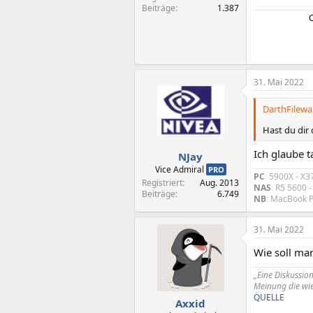
Beiträge
1.387
31. Mai 2022
DarthFilewal
Hast du dir
Ich glaube t
NJay
Vice Admiral
PRO
PC
:
5900X - X3
Registriert
Aug. 2013
NAS
:
R5 5600 
Beiträge
6.749
NB
:
MacBook Pr
31. Mai 2022
Wie soll ma
„Eine Diskussio
Meinung die wie
QUELLE
Axxid