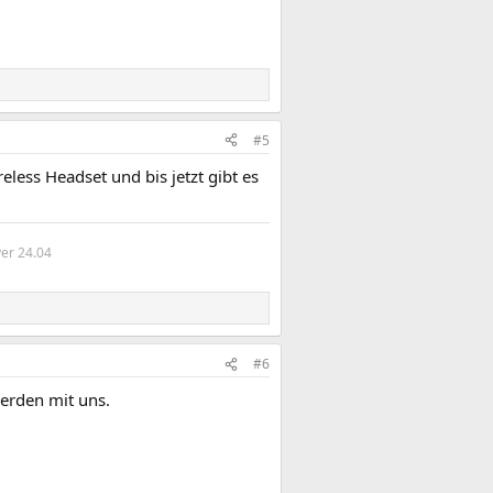
#5
less Headset und bis jetzt gibt es
er 24.04
#6
werden mit uns.