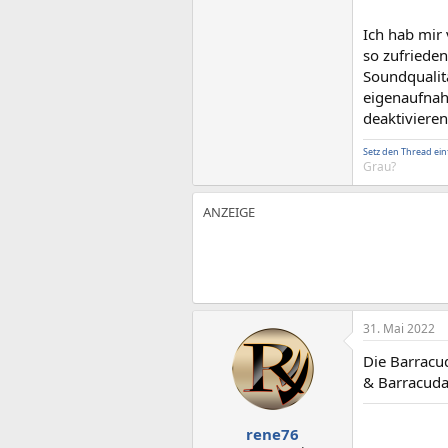
Ich hab mir
so zufrieden
Soundqualitä
eigenaufnah
deaktiviere
Setz den Thread ein
Grau?
31. Mai 2022
Die Barracud
& Barracuda
rene76