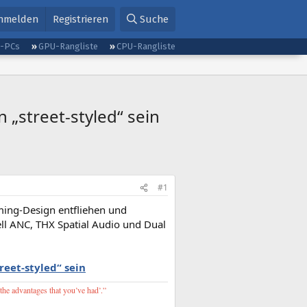
nmelden
Registrieren
Suche
g-PCs
GPU-Rangliste
CPU-Rangliste
 „street-styled“ sein
#1
ng-Design entfliehen und
ell ANC, THX Spatial Audio und Dual
reet-styled“ sein
 the advantages that you’ve had’.”