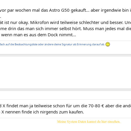
 vor par wochen mal das Astro G50 gekauft... aber irgendwie bin 
.
t ist nur okay. Mikrofon wird teilweise schlechter und besser. U
me drin das man sich immer selbst hört. Muss man jedes mal die
n wenn man es aus dem Dock nimmt...
fach auf die Beobachtungsliste oder ändere deine Signatur als Erinnerung darauf ab.
 X findet man ja teilweise schon für um die 70-80 € aber die an
 X nennen finde ich nirgends zum kaufen.
Meine System Daten kannst du hier einsehen.