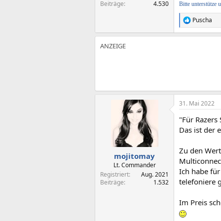
Beiträge
4.530
Bitte unterstütze
Puscha
R
e
a
k
t
i
o
n
e
n
:
31. Mai 2022
"Für Razers 
Das ist der 
Zu den Werte
mojitomay
Multiconnect
Lt. Commander
Ich habe für
Registriert
Aug. 2021
telefoniere 
Beiträge
1.532
Im Preis sch