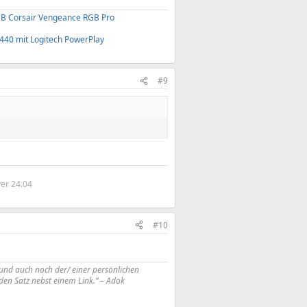
B Corsair Vengeance RGB Pro
440 mit Logitech PowerPlay
#9
er 24.04
#10
und auch noch der/ einer persönlichen
en Satz nebst einem Link.“ – Adok