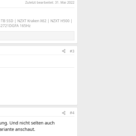
Zuletzt bearbeitet:
31. Mai 2022
 1TB SSD | NZXT Kraken X62 | NZXT H500 |
l S2721DGFA 165Hz
#3
#4
ng. Und nicht selten auch
ariante anschaut.