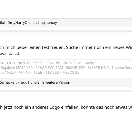
kill
,
DirtyHarryOne
und
mojitomay
h mich ueber einen test freuen. Suche immer noch ein neues Wire
 was passt.
70 - 32GB - 9070XT - 5,5 TB SSDs - PP 12M 1000W - CachyOS
- Gigabyte MC12-LE0 - 128GB ECC RAM - 500GB SSD - 3x18TB HDD - Ubuntu Serv
o 16 Zoll - M4 Pro - 48GB - 1TB SSD - MacOS 26
Zerhacker
,
krucki1
und eine weitere Person
h jetzt noch ein anderes Logo einfallen, könnte das noch etwas 