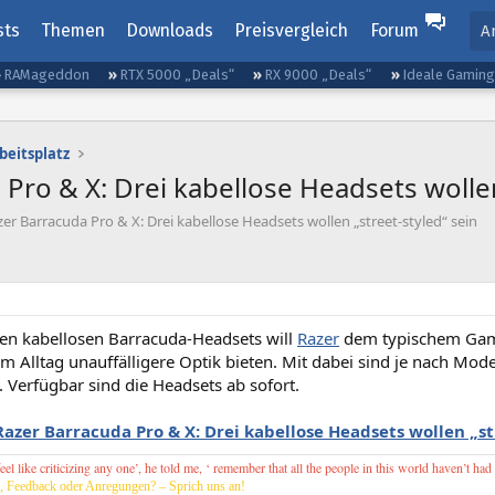
sts
Themen
Downloads
Preisvergleich
Forum
A
RAMageddon
RTX 5000 „Deals“
RX 9000 „Deals“
Ideale Gamin
beitsplatz
Pro & X: Drei kabellose Headsets wollen
er Barracuda Pro & X: Drei kabellose Headsets wollen „street-styled“ sein
uen kabellosen Barracuda-Headsets will
Razer
dem typischem Gami
im Alltag unauffälligere Optik bieten. Mit dabei sind je nach Mod
. Verfügbar sind die Headsets ab sofort.
Razer Barracuda Pro & X: Drei kabellose Headsets wollen „st
l like criticizing any one’, he told me, ‘ remember that all the people in this world haven’t had
, Feedback oder Anregungen? – Sprich uns an!