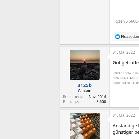
Ryzen 5 5600
Pleasedont
R
e
a
31. Mai 2022
k
t
Gut getroff
i
o
n
Ryzen 7 3700X | 4x8G
e
K702 | K371 | K601 |
n
Apple iPad Pro 11 | 
3125b
:
Captain
Registriert
Nov. 2014
Beiträge
3.600
31. Mai 2022
Anständige 
günstiger be