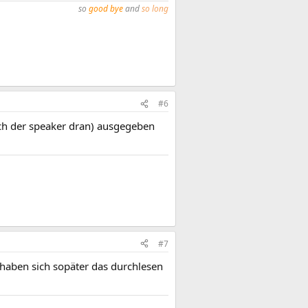
so
good bye
and
so long
#6
uch der speaker dran) ausgegeben
#7
 haben sich sopäter das durchlesen