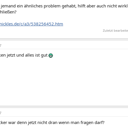
emand ein ähnliches problem gehabt, hilft aber auch nicht wirklic
chließen?
nickles.de/c/a3/538256452.htm
Zuletzt bearbeite
7
en jetzt und alles ist gut
7
cker war denn jetzt nicht dran wenn man fragen darf?