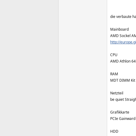
die verbaute h
Mainboard
AMD Sockel AM
http://europe.
CPU
AMD Athlon 64
RAM
MDT DIMM Kit
Netzteil
be quiet Strai
Grafikkarte
PCIe Gainward
HDD