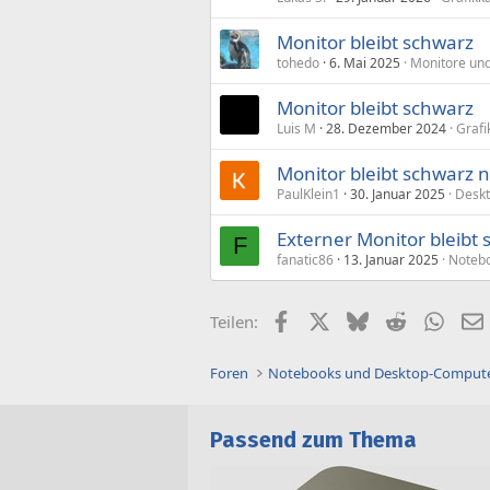
Monitor bleibt schwarz
tohedo
6. Mai 2025
Monitore und
Monitor bleibt schwarz
Luis M
28. Dezember 2024
Grafi
Monitor bleibt schwarz 
PaulKlein1
30. Januar 2025
Desk
Externer Monitor bleibt
F
fanatic86
13. Januar 2025
Noteb
Facebook
X (Twitter)
Bluesky
Reddit
What
Teilen:
Foren
Notebooks und Desktop-Comput
Passend zum Thema