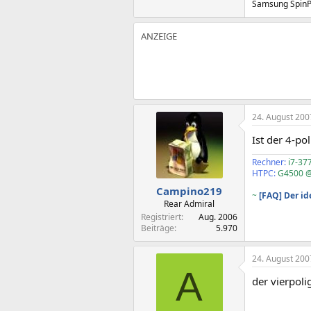
Samsung SpinP
24. August 200
Ist der 4-p
Rechner:
i7-37
HTPC:
G4500 @
Campino219
~
[FAQ] Der i
Rear Admiral
Registriert
Aug. 2006
Beiträge
5.970
24. August 200
A
der vierpoli