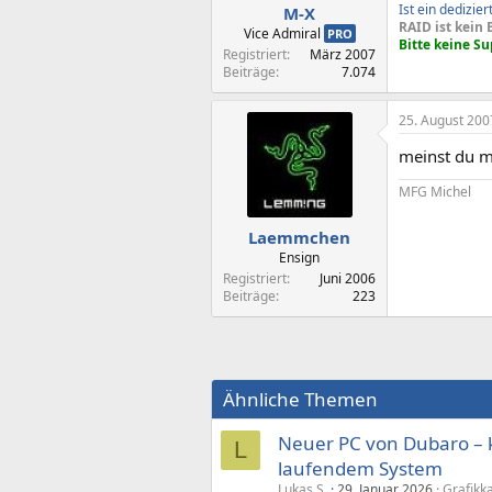
Ist ein dedizie
M-X
RAID ist kein 
Vice Admiral
PRO
Bitte keine S
Registriert
März 2007
Beiträge
7.074
25. August 200
meinst du mi
MFG Michel
Laemmchen
Ensign
Registriert
Juni 2006
Beiträge
223
Ähnliche Themen
Neuer PC von Dubaro – ke
L
laufendem System
Lukas S.
29. Januar 2026
Grafikk