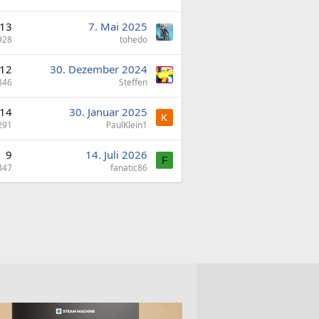
13
7. Mai 2025
928
tohedo
12
30. Dezember 2024
846
Steffen
14
30. Januar 2025
291
PaulKlein1
9
14. Juli 2026
F
347
fanatic86