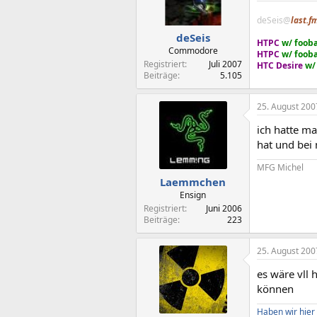
deSeis@
last.f
deSeis
HTPC
w/ foob
Commodore
HTPC
w/ foob
Registriert
Juli 2007
HTC Desire
w/
Beiträge
5.105
25. August 200
ich hatte m
hat und bei 
MFG Michel
Laemmchen
Ensign
Registriert
Juni 2006
Beiträge
223
25. August 200
es wäre vll 
können
Haben wir hier