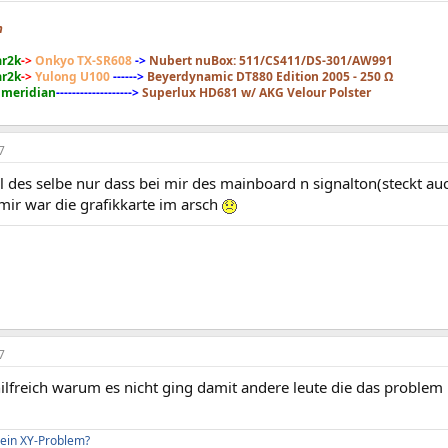
m
ar2k
->
Onkyo TX-SR608
->
Nubert nuBox: 511/CS411/DS-301/AW991
ar2k
->
Yulong U100
------>
Beyerdynamic DT880 Edition 2005 - 250 Ω
 meridian
------------------->
Superlux HD681 w/ AKG Velour Polster
7
al des selbe nur dass bei mir des mainboard n signalton(steckt a
mir war die grafikkarte im arsch
7
hilfreich warum es nicht ging damit andere leute die das problem
 ein XY-Problem?