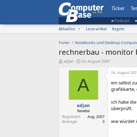
Ticker
Te
Podcast
Aktuelles
Leserartikel
Regeln
Foren
Notebooks und Desktop-Comput
rechnerbau - monitor 
E
E
adjan
24. August 2007
r
r
s
s
24. August 200
t
t
A
ein selbst z
e
e
l
l
grafikkarte
l
l
e
t
ich habe die
adjan
r
a
überprüft.
m
Newbie
Registriert
Aug. 2007
wie würdet 
Beiträge
3