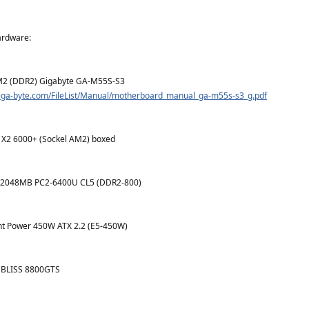
ardware:
2 (DDR2) Gigabyte GA-M55S-S3
giga-byte.com/FileList/Manual/motherboard_manual_ga-m55s-s3_g.pdf
 X2 6000+ (Sockel AM2) boxed
 2048MB PC2-6400U CL5 (DDR2-800)
ght Power 450W ATX 2.2 (E5-450W)
 BLISS 8800GTS