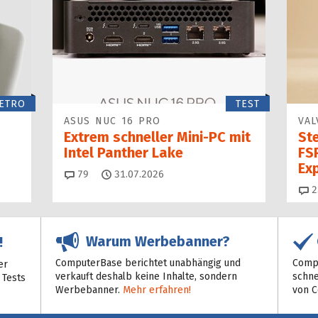
ETRO
TEST
ASUS NUC 16 PRO
VAL
Extrem schneller Mini-PC mit
St
Intel Panther Lake
FSR
Ex
Kommentare
79
31.07.2026
2
Warum Werbebanner?
!
ComputerBase berichtet unabhängig und
Compu
er
verkauft deshalb keine Inhalte, sondern
schne
 Tests
Werbebanner.
Mehr erfahren!
von 