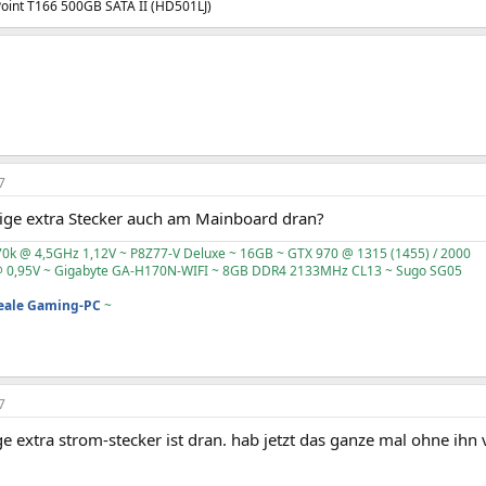
oint T166 500GB SATA II (HD501LJ)
7
olige extra Stecker auch am Mainboard dran?
70k @ 4,5GHz 1,12V ~ P8Z77-V Deluxe ~ 16GB ~ GTX 970 @ 1315 (1455) / 2000
 0,95V ~ Gigabyte GA-H170N-WIFI ~ 8GB DDR4 2133MHz CL13 ~ Sugo SG05
deale Gaming-PC
~
7
ge extra strom-stecker ist dran. hab jetzt das ganze mal ohne ihn