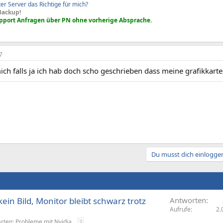
rter Server das Richtige für mich?
Backup!
upport Anfragen über PN ohne vorherige Absprache.
7
ch falls ja ich hab doch scho geschrieben dass meine grafikkart
Du musst dich einloggen
in Bild, Monitor bleibt schwarz trotz
Antworten
Aufrufe
2.
arten: Probleme mit Nvidia
2