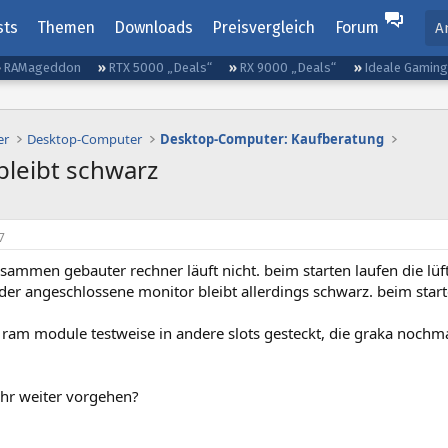
sts
Themen
Downloads
Preisvergleich
Forum
A
RAMageddon
RTX 5000 „Deals“
RX 9000 „Deals“
Ideale Gamin
er
Desktop-Computer
Desktop-Computer: Kaufberatung
bleibt schwarz
7
usammen gebauter rechner läuft nicht. beim starten laufen die lüf
, der angeschlossene monitor bleibt allerdings schwarz. beim st
 ram module testweise in andere slots gesteckt, die graka nochm
ihr weiter vorgehen?