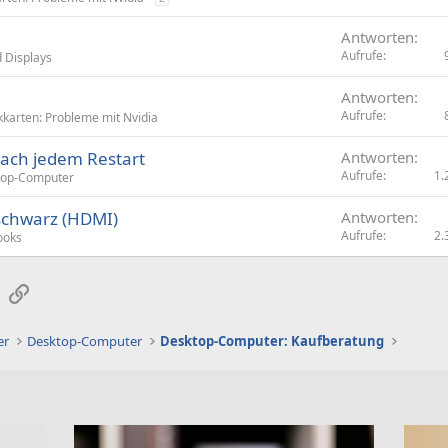
Antworten
Aufrufe
 Displays
Antworten
Aufrufe
kkarten: Probleme mit Nvidia
nach jedem Restart
Antworten
Aufrufe
1.
top-Computer
 schwarz (HDMI)
Antworten
Aufrufe
2.
ooks
sApp
E-Mail
Link
er
Desktop-Computer
Desktop-Computer: Kaufberatung