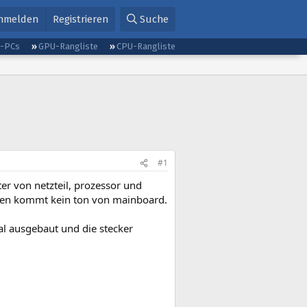
nmelden
Registrieren
Suche
g-PCs
GPU-Rangliste
CPU-Rangliste
#1
ter von netzteil, prozessor und
arten kommt kein ton von mainboard.
al ausgebaut und die stecker