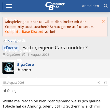
Hauptmenü
Anmelden
Ticker
Mitspieler gesucht? Du willst dich locker mit der
Community austauschen? Schau gerne auf unserem
Tests
ComputerBase Discord
vorbei!
Downloads
Racing
rFactor, eigene Cars modden?
rFactor
Preisvergleich
E
E
GigaCore
15. August 2008
r
r
Forum
s
s
GigaCore
t
t
Lieutenant
Aktuelles
e
e
l
l
Empfohlene Inhalte
l
l
15. August 2008
#1
e
t
Neue Beiträge
r
a
Hi folks,
m
Neueste Aktivitäten
Wollte mal fragen ob hier irgendjemand weiss (ich glaube
Leserartikel
10tacle hat da Ahnung, oder vlt STFU Sucker?) wie ich mir