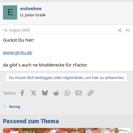
esdeebee
E
Lt. Junior Grade
18. August 2008
#2
Guckst Du hier:
www.gtr4u.de
da gibt´s auch ne Modderecke für rFactor
Du musst dich einloggen oder registrieren, um hier zu antworten.
Facebook
X (Twitter)
Bluesky
Reddit
WhatsApp
E-Mail
Link
Teilen:
Racing
Passend zum Thema