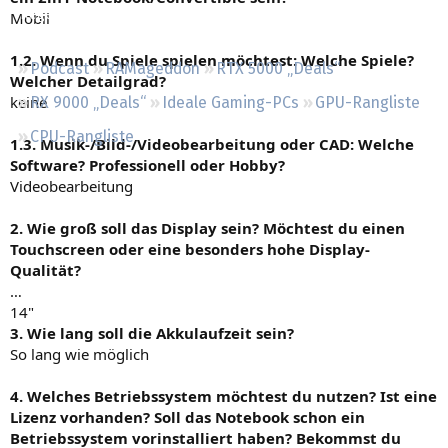
Regeln
Mobil
1.2. Wenn du Spiele spielen möchtest: Welche Spiele?
Podcast
RAMageddon
RTX 5000 „Deals“
Welcher Detailgrad?
keine
RX 9000 „Deals“
Ideale Gaming-PCs
GPU-Rangliste
CPU-Rangliste
1.3. Musik-/Bild-/Videobearbeitung oder CAD: Welche
Software? Professionell oder Hobby?
Videobearbeitung
2. Wie groß soll das Display sein? Möchtest du einen
Touchscreen oder eine besonders hohe Display-
Qualität?
…
14"
3. Wie lang soll die Akkulaufzeit sein?
So lang wie möglich
4. Welches Betriebssystem möchtest du nutzen? Ist eine
Lizenz vorhanden? Soll das Notebook schon ein
Betriebssystem vorinstalliert haben? Bekommst du