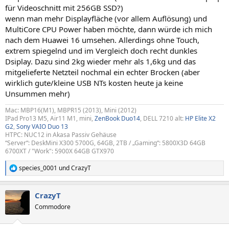
für Videoschnitt mit 256GB SSD?)
wenn man mehr Displayfläche (vor allem Auflösung) und
MultiCore CPU Power haben möchte, dann würde ich mich
nach dem Huawei 16 umsehen. Allerdings ohne Touch,
extrem spiegelnd und im Vergleich doch recht dunkles
Dsiplay. Dazu sind 2kg wieder mehr als 1,6kg und das
mitgelieferte Netzteil nochmal ein echter Brocken (aber
wirklich gute/kleine USB NTs kosten heute ja keine
Unsummen mehr)
Mac: MBP16(M1), MBPR15 (2013), Mini (2012)
IPad Pro13 M5, Air11 M1, mini,
ZenBook Duo14
, DELL 7210 alt:
HP Elite X2
G2
,
Sony VAIO Duo 13
HTPC: NUC12 in Akasa Passiv Gehäuse
“Server“: DeskMini X300 5700G, 64GB, 2TB / „Gaming“: 5800X3D 64GB
6700XT / "Work": 5900X 64GB GTX970
species_0001
und
CrazyT
R
e
a
CrazyT
k
t
Commodore
i
o
n