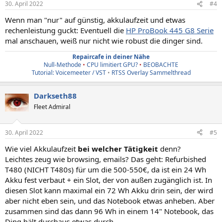
30. April 2022
#4
e
n
Wenn man "nur" auf günstig, akkulaufzeit und etwas
:
rechenleistung guckt: Eventuell die
HP ProBook 445 G8 Serie
mal anschauen, weiß nur nicht wie robust die dinger sind.
Repaircafe in deiner Nähe
Null-Methode
•
CPU limitiert GPU?
•
BEOBACHTE
Tutorial: Voicemeeter / VST
•
RTSS Overlay Sammelthread
Darkseth88
Fleet Admiral
30. April 2022
#5
Wie viel Akkulaufzeit
bei welcher Tätigkeit
denn?
Leichtes zeug wie browsing, emails? Das geht: Refurbished
T480 (NICHT T480s) für um die 500-550€, da ist ein 24 Wh
Akku fest verbaut + ein Slot, der von außen zugänglich ist. In
diesen Slot kann maximal ein 72 Wh Akku drin sein, der wird
aber nicht eben sein, und das Notebook etwas anheben. Aber
zusammen sind das dann 96 Wh in einem 14" Notebook, das
Ding hält durchaus etwas durch.