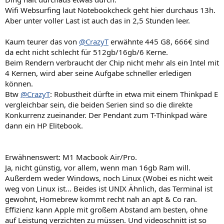
Wifi Websurfing laut Notebookcheck geht hier durchaus 13h.
Aber unter voller Last ist auch das in 2,5 Stunden leer.
Kaum teurer das von
@CrazyT
erwähnte 445 G8, 666€ sind
da echt nicht schlecht für 512gb/16gb/6 Kerne.
Beim Rendern verbraucht der Chip nicht mehr als ein Intel mit
4 Kernen, wird aber seine Aufgabe schneller erledigen
können.
Btw
@CrazyT
: Robustheit dürfte in etwa mit einem Thinkpad E
vergleichbar sein, die beiden Serien sind so die direkte
Konkurrenz zueinander. Der Pendant zum T-Thinkpad wäre
dann ein HP Elitebook.
Erwähnenswert: M1 Macbook Air/Pro.
Ja, nicht günstig, vor allem, wenn man 16gb Ram will.
Außerdem weder Windows, noch Linux (Wobei es nicht weit
weg von Linux ist... Beides ist UNIX Ähnlich, das Terminal ist
gewohnt, Homebrew kommt recht nah an apt & Co ran.
Effizienz kann Apple mit großem Abstand am besten, ohne
auf Leistung verzichten zu müssen. Und videoschnitt ist so