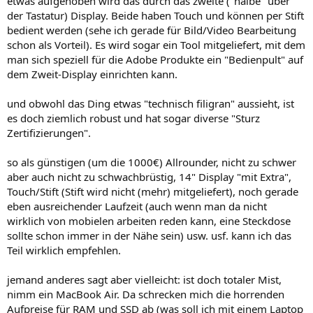
etwas aufgehoben wird das durch das zweite ("halbe" über
der Tastatur) Display. Beide haben Touch und können per Stift
bedient werden (sehe ich gerade für Bild/Video Bearbeitung
schon als Vorteil). Es wird sogar ein Tool mitgeliefert, mit dem
man sich speziell für die Adobe Produkte ein "Bedienpult" auf
dem Zweit-Display einrichten kann.
und obwohl das Ding etwas "technisch filigran" aussieht, ist
es doch ziemlich robust und hat sogar diverse "Sturz
Zertifizierungen".
so als günstigen (um die 1000€) Allrounder, nicht zu schwer
aber auch nicht zu schwachbrüstig, 14" Display "mit Extra",
Touch/Stift (Stift wird nicht (mehr) mitgeliefert), noch gerade
eben ausreichender Laufzeit (auch wenn man da nicht
wirklich von mobielen arbeiten reden kann, eine Steckdose
sollte schon immer in der Nähe sein) usw. usf. kann ich das
Teil wirklich empfehlen.
jemand anderes sagt aber vielleicht: ist doch totaler Mist,
nimm ein MacBook Air. Da schrecken mich die horrenden
Aufpreise für RAM und SSD ab (was soll ich mit einem Laptop