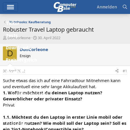
Hauptmenü
Anmelden
Notebooks: Kaufberatung
Ticker
Robuster Travel Laptop gebraucht
Tests
E
E
DonCorleone
30. April 2022
r
r
Downloads
s
s
DonCorleone
D
t
t
Ensign
e
e
Preisvergleich
l
l
l
l
30. April 2022
#1
Forum
e
t
r
a
Suche etwas das ich auf eine Fahrradtour Mitnehmen kann
Aktuelles
m
und eventuell eine sehr lange Akkulaufzeit hat.
1. Wofür möchtest du deinen Laptop nutzen?
Empfohlene Inhalte
Gewerblicher oder privater Einsatz?
Neue Beiträge
Privat
Neueste Aktivitäten
1.1. Möchtest du den Laptop in erster Linie mobil oder
stationär nutzen? Wie mobil soll der Laptop sein? Soll es
Leserartikel
ein 2in1-Notebook/Convertible sein?