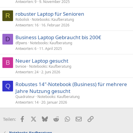
Antworten
9
9. November 2025
robuster Laptop für Senioren
R
Robolisk
Notebooks: Kaufberatung
Antworten
16
16. Februar 2026
Business Laptop Gebraucht bis 200€
D
dfpwns
Notebooks: Kaufberatung
Antworten
6
11. April 2025
Neuer Laptop gesucht
B
bvnioe
Notebooks: Kaufberatung
Antworten
24
2. Juni 2026
Robustes 14"-Notebook (Business) für mehrere
Q
Jahre Nutzung gesucht
Quadrateur
Notebooks: Kaufberatung
Antworten
14
20. Januar 2026
Facebook
X (Twitter)
Bluesky
Reddit
WhatsApp
E-Mail
Link
Teilen:
Notebooks: Kaufberatung