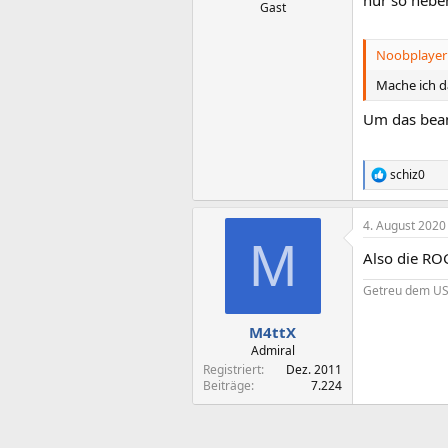
Gast
Noobplayer 
Mache ich d
Um das bean
schiz0
R
e
a
4. August 2020
k
M
t
Also die ROG
i
o
Getreu dem USB
n
e
n
M4ttX
:
Admiral
Registriert
Dez. 2011
Beiträge
7.224