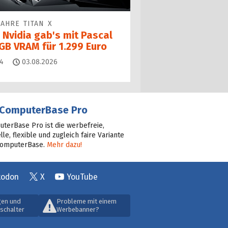
JAHRE TITAN X
 Nvidia gab's mit Pascal
 GB VRAM für 1.299 Euro
Kommentare
4
03.08.2026
ComputerBase Pro
terBase Pro ist die werbefreie,
lle, flexible und zugleich faire Variante
ComputerBase.
Mehr dazu!
todon
X
YouTube
gen und
Probleme mit einem
schalter
Werbebanner?