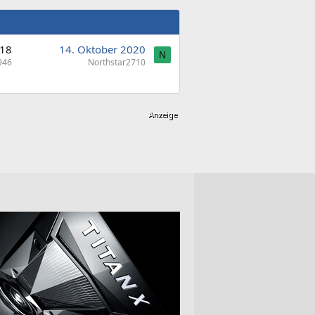
18
14. Oktober 2020
N
946
Northstar2710