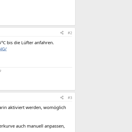
#2
C bis die Lüfter anfahren.
NG/
a
#3
arin aktiviert werden, womöglich
fterkurve auch manuell anpassen,