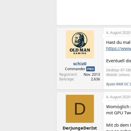
4. August 2020
Hast du mal
https://ww
Eventuell di
schiz0
Commander
PRO
Desktop: R7-58
Registriert
Nov. 2013
Mobile: Lenovo
Beiträge
2.636
Ryzen RAM OC 
4. August 2020
D
Womöglich mu
mit GPU Twe
Mit zb dem M
DerJungeDerIst
nur so nebe