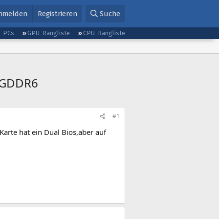
nmelden
Registrieren
Suche
g-PCs
GPU-Rangliste
CPU-Rangliste
B GDDR6
#1
Karte hat ein Dual Bios,aber auf