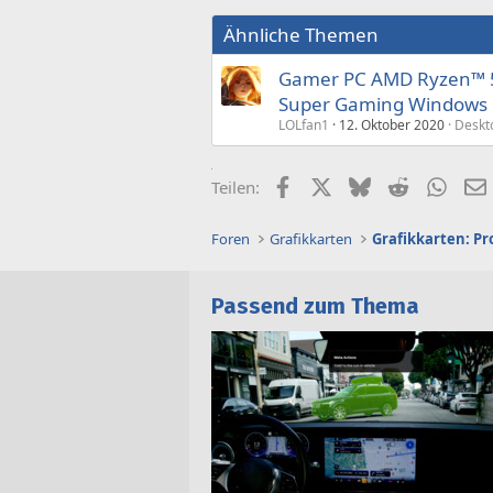
Ähnliche Themen
Gamer PC AMD Ryzen™ 5
Super Gaming Windows
LOLfan1
12. Oktober 2020
Deskt
Facebook
X (Twitter)
Bluesky
Reddit
What
Teilen:
Foren
Grafikkarten
Grafikkarten: Pr
Passend zum Thema