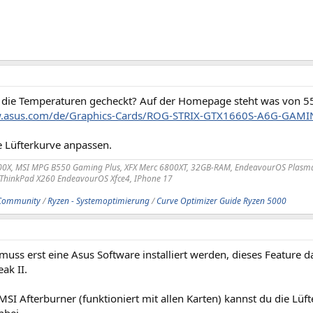
 die Temperaturen gecheckt? Auf der Homepage steht was von 55°
w.asus.com/de/Graphics-Cards/ROG-STRIX-GTX1660S-A6G-GAMI
e Lüfterkurve anpassen.
00X, MSI MPG B550 Gaming Plus, XFX Merc 6800XT, 32GB-RAM, EndeavourOS Plasm
 ThinkPad X260 EndeavourOS Xfce4, IPhone 17
Community
/
Ryzen - Systemoptimierung
/
Curve Optimizer Guide Ryzen 5000
ss erst eine Asus Software installiert werden, dieses Feature d
ak II.
SI Afterburner (funktioniert mit allen Karten) kannst du die Lü
nbei.