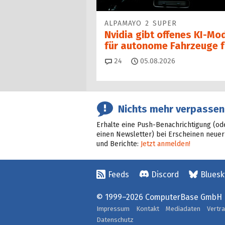
ALPAMAYO 2 SUPER
Nvidia gibt offenes KI-Mod
für autonome Fahrzeuge f
Kommentare
24
05.08.2026
Nichts mehr verpassen
Erhalte eine Push-Benachrichtigung (od
einen Newsletter) bei Erscheinen neuer
und Berichte:
Jetzt anmelden!
Feeds
Discord
Bluesk
© 1999–2026 ComputerBase GmbH
Impressum
Kontakt
Mediadaten
Vertr
Datenschutz