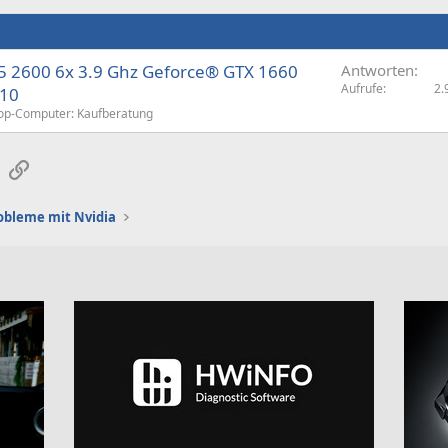
 2600 6x 3.9 Ghz Geforce® GTX 1660
Antworten
Aufrufe
2.
 10
op-Computer: Kaufberatung
sApp
E-Mail
Link
obleme mit Nvidia