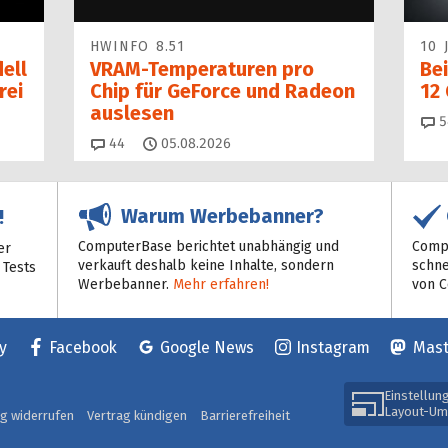
HWINFO 8.51
10 
ell
VRAM-Temperaturen pro
Bei
rei
Chip für GeForce und Radeon
12
auslesen
5
Kommentare
44
05.08.2026
Warum Werbebanner?
!
ComputerBase berichtet unabhängig und
Compu
er
verkauft deshalb keine Inhalte, sondern
schne
 Tests
Werbebanner.
Mehr erfahren!
von 
y
Facebook
Google News
Instagram
Mas
Einstellun
Layout-Um
ag widerrufen
Vertrag kündigen
Barrierefreiheit