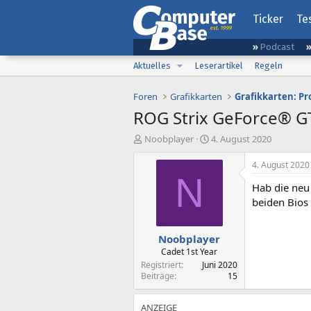
Ticker
Te
Podcast
Aktuelles
Leserartikel
Regeln
Foren
Grafikkarten
Grafikkarten: Pr
ROG Strix GeForce® 
E
E
Noobplayer
4. August 2020
r
r
s
s
4. August 2020
t
t
N
Hab die neu 
e
e
l
l
beiden Bios 
l
l
e
t
Noobplayer
r
a
m
Cadet 1st Year
Registriert
Juni 2020
Beiträge
15