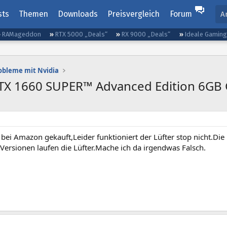
sts
Themen
Downloads
Preisvergleich
Forum
A
RAMageddon
RTX 5000 „Deals“
RX 9000 „Deals“
Ideale Gamin
obleme mit Nvidia
GTX 1660 SUPER™ Advanced Edition 6G
bei Amazon gekauft,Leider funktioniert der Lüfter stop nicht.Die 
Versionen laufen die Lüfter.Mache ich da irgendwas Falsch.