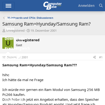
Hauptmenü
Anmelden
Mainboards und CPUs: Diskussionen
Ticker
Samsung Ram=Hyunday/Samsung Ram?
Tests
E
E
Unregistered
19. Dezember 2001
r
r
Downloads
s
s
Unregistered
U
t
t
Gast
e
e
Preisvergleich
l
l
l
l
19. Dezember 2001
#1
Forum
e
t
r
a
Samsung Ram=Hyunday/Samsung Ram???
Aktuelles
m
hiho
Empfohlene Inhalte
Ich hätte da mal ne Frage
Neue Beiträge
Ich würde mir gernen ein Ram Modul von Samsung 256 MB
Neueste Aktivitäten
Pc266 kaufen.
Doch habe ich jetzt ein Angebot erhalten, dass den Speicher
Leserartikel
als Hyunday/Samsung Produkt angibt. Und jetzt frage ich