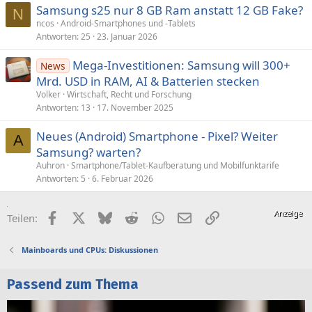
Samsung s25 nur 8 GB Ram anstatt 12 GB Fake?
N
ncos
Android-Smartphones und -Tablets
Antworten
25
23. Januar 2026
Mega-Investitionen: Samsung will 300+
News
Mrd. USD in RAM, AI & Batterien stecken
Volker
Wirtschaft, Recht und Forschung
Antworten
13
17. November 2025
Neues (Android) Smartphone - Pixel? Weiter
A
Samsung? warten?
Auhron
Smartphone/Tablet-Kaufberatung und Mobilfunktarife
Antworten
5
6. Februar 2026
Facebook
X (Twitter)
Bluesky
Reddit
WhatsApp
E-Mail
Link
Teilen:
Mainboards und CPUs: Diskussionen
Passend zum Thema