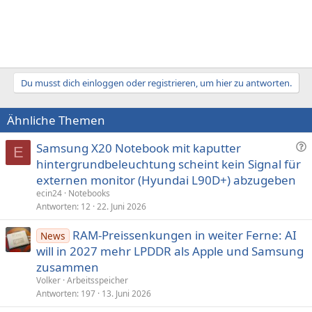
Du musst dich einloggen oder registrieren, um hier zu antworten.
Ähnliche Themen
F
Samsung X20 Notebook mit kaputter
E
r
hintergrundbeleuchtung scheint kein Signal für
a
externen monitor (Hyundai L90D+) abzugeben
g
ecin24
Notebooks
e
Antworten
12
22. Juni 2026
RAM-Preissenkungen in weiter Ferne: AI
News
will in 2027 mehr LPDDR als Apple und Samsung
zusammen
Volker
Arbeitsspeicher
Antworten
197
13. Juni 2026