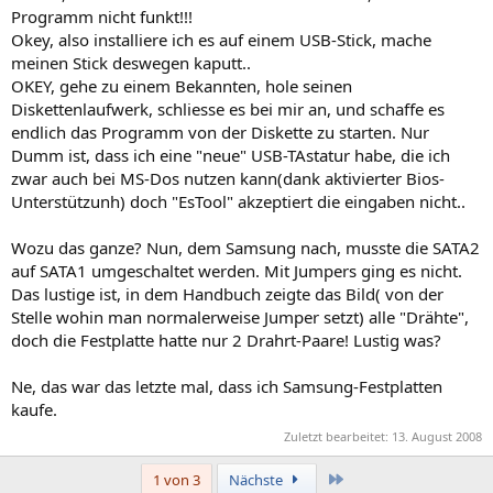
Programm nicht funkt!!!
Okey, also installiere ich es auf einem USB-Stick, mache
meinen Stick deswegen kaputt..
OKEY, gehe zu einem Bekannten, hole seinen
Diskettenlaufwerk, schliesse es bei mir an, und schaffe es
endlich das Programm von der Diskette zu starten. Nur
Dumm ist, dass ich eine "neue" USB-TAstatur habe, die ich
zwar auch bei MS-Dos nutzen kann(dank aktivierter Bios-
Unterstützunh) doch "EsTool" akzeptiert die eingaben nicht..
Wozu das ganze? Nun, dem Samsung nach, musste die SATA2
auf SATA1 umgeschaltet werden. Mit Jumpers ging es nicht.
Das lustige ist, in dem Handbuch zeigte das Bild( von der
Stelle wohin man normalerweise Jumper setzt) alle "Drähte",
doch die Festplatte hatte nur 2 Drahrt-Paare! Lustig was?
Ne, das war das letzte mal, dass ich Samsung-Festplatten
kaufe.
Zuletzt bearbeitet:
13. August 2008
Letzte
1 von 3
Nächste