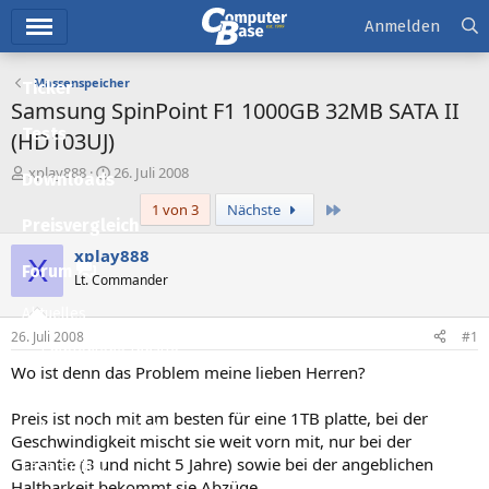
Hauptmenü
Anmelden
Massenspeicher
Ticker
Samsung SpinPoint F1 1000GB 32MB SATA II
Tests
(HD103UJ)
E
E
xplay888
26. Juli 2008
Downloads
r
r
Letzte
1 von 3
Nächste
s
s
Preisvergleich
t
t
e
e
xplay888
X
l
l
Forum
Lt. Commander
l
l
e
t
Aktuelles
r
a
26. Juli 2008
#1
m
Empfohlene Inhalte
Wo ist denn das Problem meine lieben Herren?
Neue Beiträge
Preis ist noch mit am besten für eine 1TB platte, bei der
Neueste Aktivitäten
Geschwindigkeit mischt sie weit vorn mit, nur bei der
Garantie (3 und nicht 5 Jahre) sowie bei der angeblichen
Leserartikel
Haltbarkeit bekommt sie Abzüge.