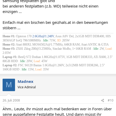
samsung festplatten gibt und
bei anderen festplatten (z.b. WD) teilweise nicht einen
einzigen ...
Einfach mal ein bischen bei geizhals.at in den bewertungen
stöbern ...
Home #1:
Opteron 170
2.6GHz@1.248V
, Asus A8V Del, 2x1GB MDT DDR400, HIS
3850AGP IceQ 796/1080MHz :
Idle:
71W,
3D:
205W
Home #2:
Atari 800XL MOS6502A@1.77MHz, 64KB RAM, Atari ANTIC & GTIA
Home #3:
ZX81 Zilog Z80@3.25MHz, Sinclair MoBo, 1+16KB RAM :
Idle:
2W,
Load:
2.05W
Laptop #1:
BenQ S72 Dothan 1.86GHz@1.075V, 1GB MDT DDR333, ATi X600, 2.5"
80GB HDD :
Idle:
20W,
Load:
45W
Laptop #2:
FSC S6120 Banias 1.6GHz@1.260V, 2x512MB MDT DDR266, 2.5"
160GB HDD :
Idle:
15W,
Load:
35W
Madnex
M
Vice Admiral
26. Juli 2008
#10
Ähm.. Leute, ihr müsst auch mal bedenken wer in Foren über
seine ausgefallene Festplatte heult. Und dann müsst ihr