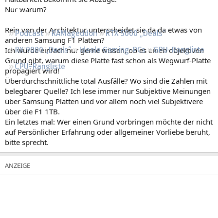
Regeln
Nur warum?
Rein von der Architektur unterscheidet sie da da etwas von
Podcast
RAMageddon
RTX 5000 „Deals“
anderen Samsung F1 Platten?
Ich würde einfach nur gerne wissen, ob es einen objektiven
RX 9000 „Deals“
Ideale Gaming-PCs
GPU-Rangliste
Grund gibt, warum diese Platte fast schon als Wegwurf-Platte
CPU-Rangliste
propagiert wird!
Überdurchschnittliche total Ausfälle? Wo sind die Zahlen mit
belegbarer Quelle? Ich lese immer nur Subjektive Meinungen
über Samsung Platten und vor allem noch viel Subjektivere
über die F1 1TB.
Ein letztes mal: Wer einen Grund vorbringen möchte der nicht
auf Persönlicher Erfahrung oder allgemeiner Vorliebe beruht,
bitte sprecht.