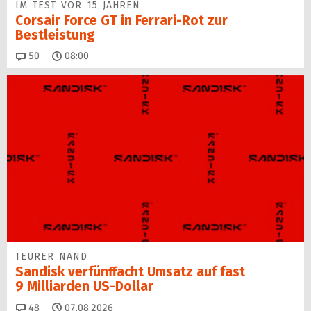
IM TEST VOR 15 JAHREN
Corsair Force GT in Ferrari-Rot zur
Bestleistung
Kommentare
50
08:00
TEURER NAND
Sandisk verfünffacht Umsatz auf fast
9 Milliarden US-Dollar
Kommentare
48
07.08.2026