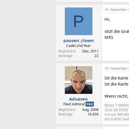
19. November 
P
Hi,
sitzt die Gr
MfG
pausen_clown
Cadet 2nd Year
Registriert
Dez. 2011
Beiträge
22
19. November 
Ist die Kart
Ist die Kart
Wenn nicht, 
Aduasen
Fleet Admiral
PRO
Ryzen 7 9800X
Registriert
Aug. 2008
2x32 GB DDR5 
Beiträge
16.430
Corsair RM1000
ASUS ROG Swif