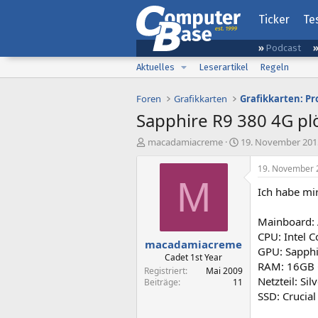
Ticker
Te
Podcast
Aktuelles
Leserartikel
Regeln
Foren
Grafikkarten
Grafikkarten: P
Sapphire R9 380 4G pl
E
E
macadamiacreme
19. November 201
r
r
s
s
19. November 
t
t
M
Ich habe mi
e
e
l
l
l
l
Mainboard:
e
t
CPU: Intel C
macadamiacreme
r
a
GPU: Sapphi
m
Cadet 1st Year
RAM: 16GB Cr
Registriert
Mai 2009
Netzteil: S
Beiträge
11
SSD: Cruci