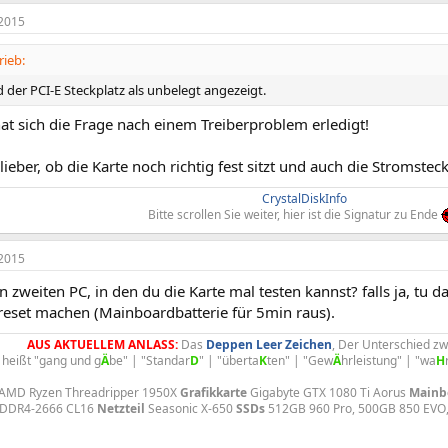
2015
rieb:
 der PCI-E Steckplatz als unbelegt angezeigt.
at sich die Frage nach einem Treiberproblem erledigt!
lieber, ob die Karte noch richtig fest sitzt und auch die Stromsteck
CrystalDiskInfo
Bitte scrollen Sie weiter, hier ist die Signatur zu Ende
2015
n zweiten PC, in den du die Karte mal testen kannst? falls ja, tu d
reset machen (Mainboardbatterie für 5min raus).
AUS AKTUELLEM ANLASS:
Das
Deppen
Leer
Zeichen
, Der Unterschied z
 heißt "gang und g
Ä
be" | "Standar
D
" | "überta
K
ten" | "Gew
Ä
hrleistung" | "wa
H
AMD Ryzen Threadripper 1950X
Grafikkarte
Gigabyte GTX 1080 Ti Aorus
Mainb
 DDR4-2666 CL16
Netzteil
Seasonic X-650
SSDs
512GB 960 Pro, 500GB 850 EV