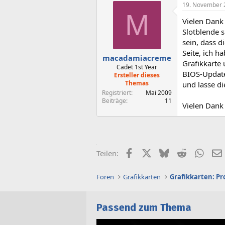
19. November 
M
Vielen Dank 
Slotblende s
sein, dass d
Seite, ich 
macadamiacreme
Grafikkarte
Cadet 1st Year
BIOS-Update
Ersteller dieses
Themas
und lasse di
Registriert
Mai 2009
Beiträge
11
Vielen Dank 
Facebook
X (Twitter)
Bluesky
Reddit
What
Teilen:
Foren
Grafikkarten
Grafikkarten: P
Passend zum Thema