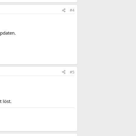
#4
updaten.
#5
 löst.