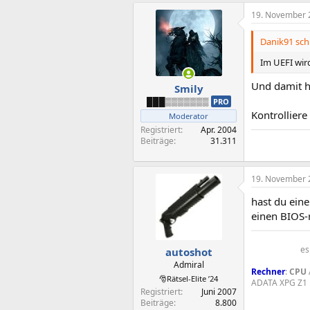
19. November 
Danik91 sch
Im UEFI wird
Und damit h
Smily
███▒▒▒▒▒▒▒
PRO
Kontrolliere 
Moderator
Registriert
Apr. 2004
Beiträge
31.311
19. November 
hast du eine
einen BIOS-
es
autoshot
Admiral
Rechner
:
CPU
🎅Rätsel-Elite ’24
ADATA XPG Z1
Registriert
Juni 2007
Beiträge
8.800