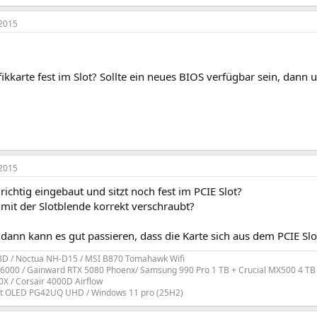
2015
afikkarte fest im Slot? Sollte ein neues BIOS verfügbar sein, dann 
2015
e richtig eingebaut und sitzt noch fest im PCIE Slot?
e mit der Slotblende korrekt verschraubt?
dann kann es gut passieren, dass die Karte sich aus dem PCIE Slot
3D / Noctua NH-D15 / MSI B870 Tomahawk Wifi
6000 / Gainward RTX 5080 Phoenx/ Samsung 990 Pro 1 TB + Crucial MX500 4 TB
X / Corsair 4000D Airflow
t OLED PG42UQ UHD / Windows 11 pro (25H2)