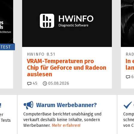
TEST
HWINFO 8.51
RAD
VRAM-Temperaturen pro
In 
Chip für GeForce und Radeon
la
auslesen
6
Kommentare
45
05.08.2026
Warum Werbebanner?
!
ComputerBase berichtet unabhängig und
Compu
er
verkauft deshalb keine Inhalte, sondern
schne
 Tests
Werbebanner.
Mehr erfahren!
von 