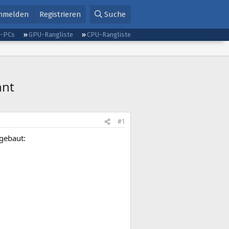
nmelden
Registrieren
Suche
g-PCs
GPU-Rangliste
CPU-Rangliste
nnt
#1
gebaut: