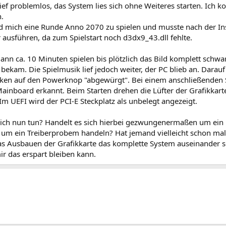
ief problemlos, das System lies sich ohne Weiteres starten. Ich kon
n.
ed mich eine Runde Anno 2070 zu spielen und musste nach der Ins
 ausführen, da zum Spielstart noch d3dx9_43.dll fehlte.
ann ca. 10 Minuten spielen bis plötzlich das Bild komplett schwa
bekam. Die Spielmusik lief jedoch weiter, der PC blieb an. Darau
ken auf den Powerknop "abgewürgt". Bei einem anschließenden St
inboard erkannt. Beim Starten drehen die Lüfter der Grafikkart
Im UEFI wird der PCI-E Steckplatz als unbelegt angezeigt.
ich nun tun? Handelt es sich hierbei gezwungenermaßen um ei
h um ein Treiberprobem handeln? Hat jemand vielleicht schon ma
das Ausbauen der Grafikkarte das komplette System auseinander s
r das erspart bleiben kann.