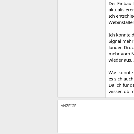
Der Einbau l
aktualisiere
Ich entschi
Webinstaller
Ich konnte d
Signal mehr 
langen Drüc
mehr vom Ma
wieder aus. 
Was könnte 
es sich auc
Da ich für 
wissen ob mi