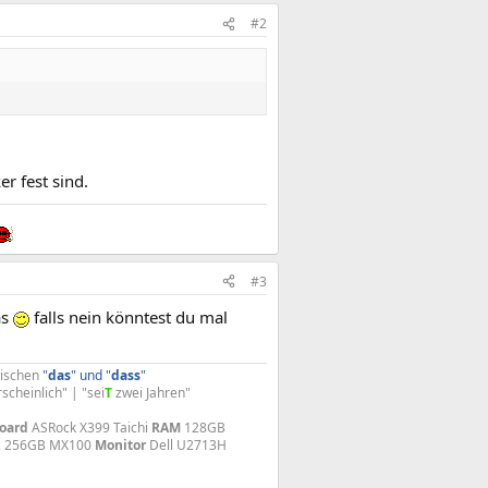
#2
er fest sind.
#3
as
falls nein könntest du mal
wischen
"
das
" und "
dass
"
rscheinlich" | "sei
T
zwei Jahren"​
oard
ASRock X399 Taichi
RAM
128GB
O, 256GB MX100
Monitor
Dell U2713H