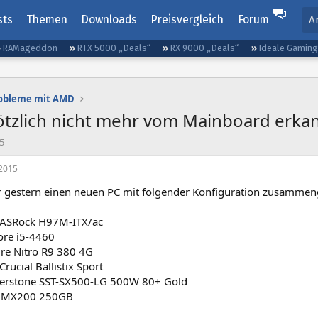
sts
Themen
Downloads
Preisvergleich
Forum
A
RAMageddon
RTX 5000 „Deals“
RX 9000 „Deals“
Ideale Gamin
robleme mit AMD
ötzlich nicht mehr vom Mainboard erka
5
2015
r gestern einen neuen PC mit folgender Konfiguration zusammen
 ASRock H97M-ITX/ac
ore i5-4460
re Nitro R9 380 4G
ucial Ballistix Sport
ilverstone SST-SX500-LG 500W 80+ Gold
al MX200 250GB