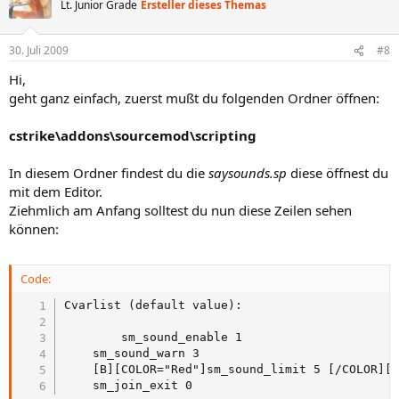
Lt. Junior Grade
Ersteller dieses Themas
30. Juli 2009
#8
Hi,
geht ganz einfach, zuerst mußt du folgenden Ordner öffnen:
cstrike\addons\sourcemod\scripting
In diesem Ordner findest du die
saysounds.sp
diese öffnest du
mit dem Editor.
Ziehmlich am Anfang solltest du nun diese Zeilen sehen
können:
Code:
Cvarlist (default value):

        sm_sound_enable 1						

	sm_sound_warn 3							

	[B][COLOR="Red"]sm_sound_limit 5 [/COLOR][/B]						

	sm_join_exit 0