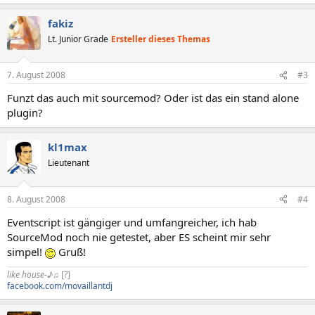
fakiz
Lt. Junior Grade
Ersteller dieses Themas
7. August 2008
#3
Funzt das auch mit sourcemod? Oder ist das ein stand alone
plugin?
kl1max
Lieutenant
8. August 2008
#4
Eventscript ist gängiger und umfangreicher, ich hab
SourceMod noch nie getestet, aber ES scheint mir sehr
simpel!
Gruß!
like house-♪♫
[?]
facebook.com/movaillantdj