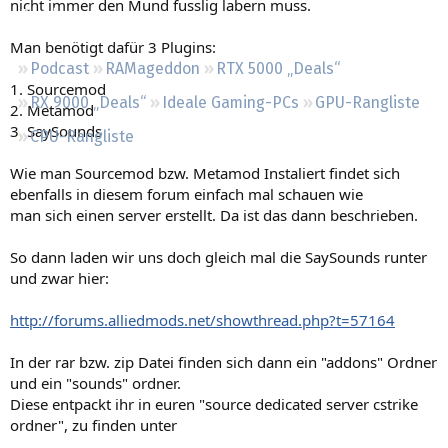
nicht immer den Mund fusslig labern muss.
Regeln
Man benötigt dafür 3 Plugins:
Podcast
RAMageddon
RTX 5000 „Deals“
1. Sourcemod
RX 9000 „Deals“
Ideale Gaming-PCs
GPU-Rangliste
2. Metamod
3. SaySounds
CPU-Rangliste
Wie man Sourcemod bzw. Metamod Instaliert findet sich
ebenfalls in diesem forum einfach mal schauen wie
man sich einen server erstellt. Da ist das dann beschrieben.
So dann laden wir uns doch gleich mal die SaySounds runter
und zwar hier:
http://forums.alliedmods.net/showthread.php?t=57164
In der rar bzw. zip Datei finden sich dann ein "addons" Ordner
und ein "sounds" ordner.
Diese entpackt ihr in euren "source dedicated server cstrike
ordner", zu finden unter