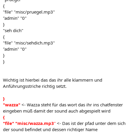
{
"file" "misc/pruegel.mp3"
"admin" "0"
}
"seh dich"
{
"file" "misc/sehdich.mp3"
"admin" "0"
}
}
Wichtig ist hierbei das das ihr alle klammern und
Anführungsstriche richtig setzt.
}
"wazza"
<- Wazza steht für das wort das ihr ins chatfenster
eingeben müß damit der sound auch abgespielt wird
{
"file" "misc/wazza.mp3
"
<- Das ist der pfad unter dem sich
der sound befindet und dessen richtiger Name