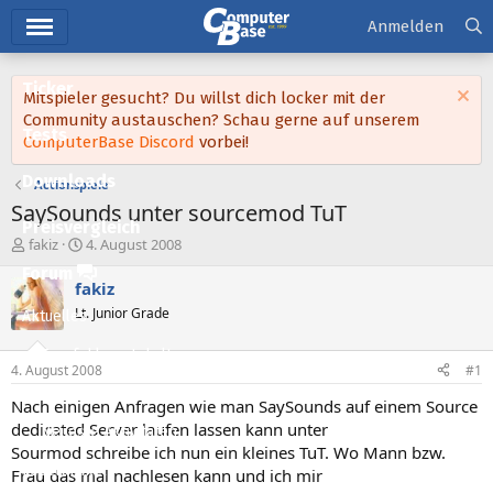
Hauptmenü
Anmelden
Ticker
Mitspieler gesucht? Du willst dich locker mit der
Community austauschen? Schau gerne auf unserem
Tests
ComputerBase Discord
vorbei!
Downloads
Actionspiele
SaySounds unter sourcemod TuT
Preisvergleich
E
E
fakiz
4. August 2008
r
r
Forum
s
s
fakiz
t
t
Lt. Junior Grade
Aktuelles
e
e
l
l
Empfohlene Inhalte
l
l
4. August 2008
#1
e
t
Neue Beiträge
r
a
Nach einigen Anfragen wie man SaySounds auf einem Source
m
dedicated Server laufen lassen kann unter
Neueste Aktivitäten
Sourmod schreibe ich nun ein kleines TuT. Wo Mann bzw.
Leserartikel
Frau das mal nachlesen kann und ich mir