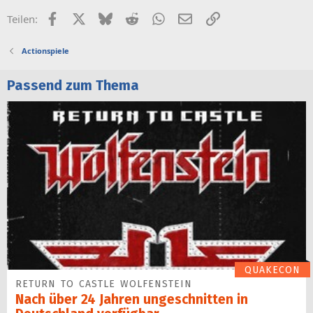
Facebook
X (Twitter)
Bluesky
Reddit
WhatsApp
E-Mail
Link
Teilen:
Actionspiele
Passend zum Thema
QUAKECON
RETURN TO CASTLE WOLFENSTEIN
Nach über 24 Jahren ungeschnitten in