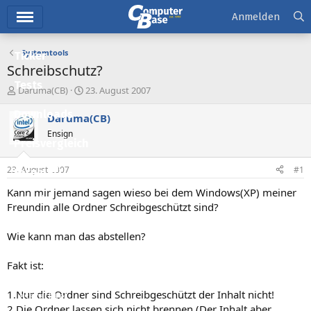
Hauptmenü
Anmelden
Systemtools
Ticker
Schreibschutz?
Tests
E
E
Daruma(CB)
23. August 2007
r
r
Downloads
s
s
Daruma(CB)
t
t
Ensign
e
e
Preisvergleich
l
l
l
l
23. August 2007
#1
Forum
e
t
r
a
Kann mir jemand sagen wieso bei dem Windows(XP) meiner
Aktuelles
m
Freundin alle Ordner Schreibgeschützt sind?
Empfohlene Inhalte
Wie kann man das abstellen?
Neue Beiträge
Fakt ist:
Neueste Aktivitäten
1.Nur die Ordner sind Schreibgeschützt der Inhalt nicht!
Leserartikel
2.Die Ordner lassen sich nicht brennen (Der Inhalt aber