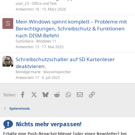
user_23
Office und Text
Antworten
16
15. März 2026
Mein Windows spinnt komplett – Probleme mit
S
Berechtigungen, Schreibschutz & Funktionen
nach DISM-Befehl
SunSolarix
Windows 11
Antworten
13
17. Mai 2025
Schreibschutzschalter auf SD Kartenleser
deaktvieren.
Mondgermane
Massenspeicher
Antworten
17
6. Juli 2025
Facebook
X (Twitter)
Bluesky
Reddit
WhatsApp
E-Mail
Link
Teilen:
Systemtools
Nichts mehr verpassen!
Erhalte eine Push-Benachrichtigung (oder einen Newsletter) bei