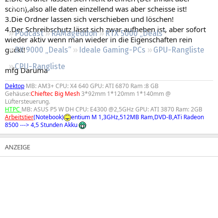
Regeln
schon),also alle daten einzellend was aber scheisse ist!
3.Die Ordner lassen sich verschieben und löschen!
4.Der Schreibschutz lässt sich zwar aufheben ist, aber sofort
Podcast
RAMageddon
RTX 5000 „Deals“
wieder aktiv wenn man wieder in die Eigenschaften rein
guckt!
RX 9000 „Deals“
Ideale Gaming-PCs
GPU-Rangliste
CPU-Rangliste
mfg Daruma
Dektop
MB: AM3+ CPU: X4 640 GPU: ATI 6870 Ram :8 GB
Gehäuse:
Chieftec Big Mesh
3*92mm 1*120mm 1*140mm @
Lüftersteuerung.
HTPC
MB: ASUS P5 W DH CPU: E4300 @2,5GHz GPU: ATI 3870 Ram: 2GB
Arbeitstier
(Notebook)
entium M 1,3GHz,512MB Ram,DVD-B,ATi Radeon
8500 ---> 4,5 Stunden Akku